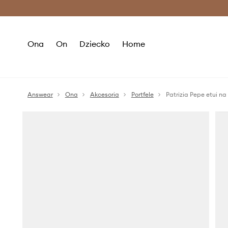
Premium Fashion Benefits >
O
Ona
On
Dziecko
Home
Answear
Ona
Akcesoria
Portfele
Patrizia Pepe etui na