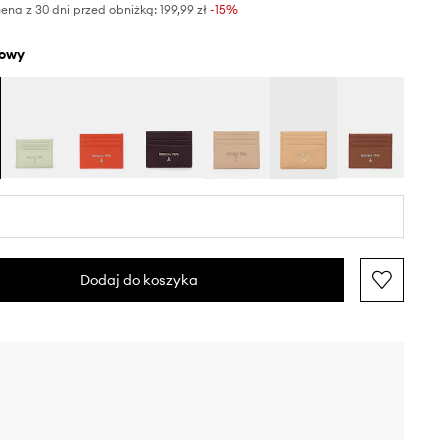
ena z 30 dni przed obniżką:
199,99 zł
 -15%
żowy
Dodaj do koszyka