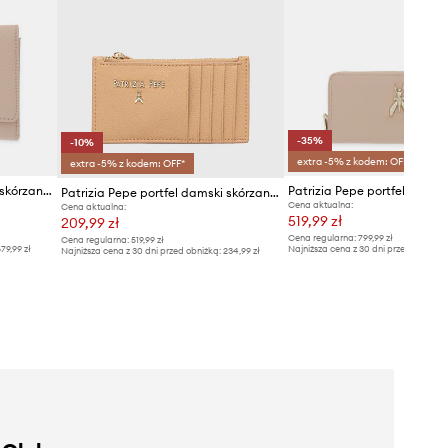
-35%
-10%
extra -5% z kodem: OFF*
extra -5% z kodem: OFF*
Patrizia Pepe portfel damski skórzany
Patrizia Pepe portfel skórza
Patrizia Pepe portfel damski skórzany
Cena aktualna:
Cena aktualna:
519,99 zł
209,99 zł
Cena regularna:
799,99 zł
Cena regularna:
519,99 zł
79,99 zł
Najniższa cena z 30 dni przed obniżką
Najniższa cena z 30 dni przed obniżką:
234,99 zł