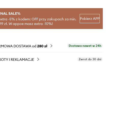
INAL SALE%
Pobierz APP
extra -5% z kodem: OFF przy zakupach za min.
99 zł. W appce masz extra -10%!
RMOWA DOSTAWA od
280 zł
Dostawa nawet w 24h
OTY I REKLAMACJE
Zwrot do 30 dni