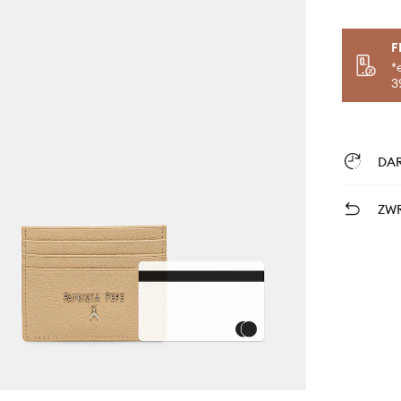
F
*
3
DA
ZWR