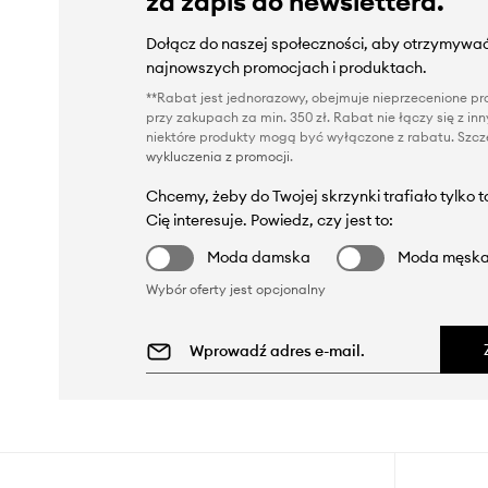
za zapis do newslettera.
Dołącz do naszej społeczności, aby otrzymywać
najnowszych promocjach i produktach.
**Rabat jest jednorazowy, obejmuje nieprzecenione pro
przy zakupach za min. 350 zł. Rabat nie łączy się z i
niektóre produkty mogą być wyłączone z rabatu. Szcze
wykluczenia z promocji
.
Chcemy, żeby do Twojej skrzynki trafiało tylko 
Cię interesuje. Powiedz, czy jest to:
Moda damska
Moda męsk
Wybór oferty jest opcjonalny