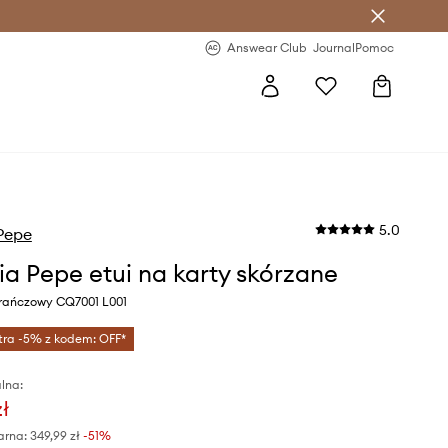
letter >
Regularne nowości >
Answear Club
Journal
Pomoc
5.0
 Pepe
zia Pepe etui na karty skórzane
rańczowy CQ7001 L001
tra -5% z kodem: OFF*
lna:
zł
arna:
349,99 zł
-51%