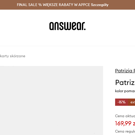
szczędzaj z Answear Club >
FINAL SALE % WIĘKSZE RABATY W APPCE
Dostawa nawet w 24h >
Szczegóły
News
 karty skórzane
Patrizia
Patri
kolor poma
-15%
ex
Cena aktua
169,99 
Cena regul