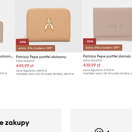
-35%
-34%
extra -5% z kodem: OFF*
extra -5% z kodem: OFF*
Patrizia Pepe portfel damski skórzany
Patrizia Pepe portfel skórzany
Cena aktualna:
Cena aktualna:
439,99 zł
449,99 zł
Cena regularna:
679,99 zł
Cena regularna:
689,99 zł
9,99 zł
Najniższa cena z 30 dni przed obniżką:
6
Najniższa cena z 30 dni przed obniżką:
689,99 zł
ze zakupy