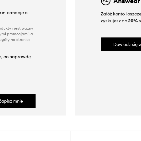
Answear
 informacje o
Załóż konto i oszc
zyskujesz do
20%
s
dukty i jest ważny
nnymi promocjami, a
góły na stronie:
Dowiedz się w
to, co naprawdę
a
Zapisz mnie