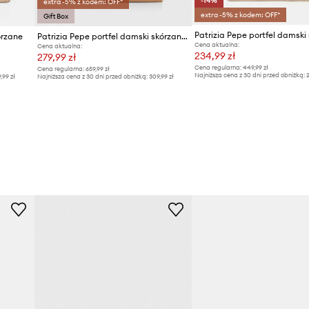
-14%
extra -5% z kodem: OFF*
extra -5% z kodem: OFF*
Gift Box
órzane
Patrizia Pepe portfel damski skórzany
Cena aktualna:
Cena aktualna:
234,99 zł
279,99 zł
Cena regularna:
449,99 zł
Cena regularna:
659,99 zł
Najniższa cena z 30 dni przed obniżką:
2
9,99 zł
Najniższa cena z 30 dni przed obniżką:
309,99 zł