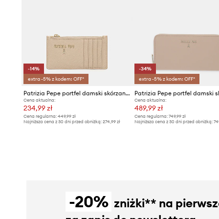
-14%
-34%
extra -5% z kodem: OFF*
extra -5% z kodem: OFF*
Patrizia Pepe portfel damski skórzany
Cena aktualna:
Cena aktualna:
234,99 zł
489,99 zł
Cena regularna:
449,99 zł
Cena regularna:
749,99 zł
Najniższa cena z 30 dni przed obniżką:
274,99 zł
Najniższa cena z 30 dni przed obniżką:
74
-20%
zniżki** na pierws