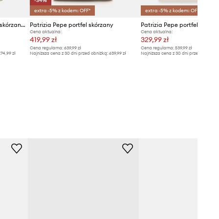
-34%
extra -5% z kodem: OFF*
extra -5% z kodem: OFF*
Patrizia Pepe portfel damski skórzany
Patrizia Pepe portfel skórzany
Patrizia Pepe portfel skórza
Cena aktualna:
Cena aktualna:
419,99 zł
329,99 zł
Cena regularna:
639,99 zł
Cena regularna:
539,99 zł
74,99 zł
Najniższa cena z 30 dni przed obniżką:
639,99 zł
Najniższa cena z 30 dni przed obniżką