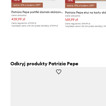
-35%
-15%
extra -5% z kodem: OFF*
extra -5% z kodem: OFF*
Patrizia Pepe portfel damski skórzany
Patrizia Pepe etui na karty sk
Cena aktualna:
Cena aktualna:
439,99 zł
169,99 zł
Cena regularna:
679,99 zł
Cena regularna:
349,99 zł
Najniższa cena z 30 dni przed obniżką:
679,99 zł
Najniższa cena z 30 dni przed obniżką:
19
Odkryj produkty Patrizia Pepe