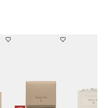
znajduje się oryginalne oznaczenie
producenta.
Patrizia Pepe