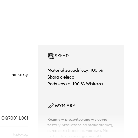
SKŁAD
Materiał zasadniczy: 100 %
na karty
Skóra cielęca
Podszewka: 100 % Wiskoza
WYMIARY
CQ7001.L001
Rozmiary prezentowane w sklepie
zostały przeliczone na standardową,
europejską tabelę rozmiarową. Na
beżowy
metce dostarczonego produktu