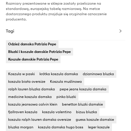
Rozmiary prezentowane w sklepie zostały przeliczone na
standardową, europejską tabelę rozmiarową. Na metce
dostarczonego produktu znajduje się oryginalne oznaczenie
producenta.
Tagi
Odzież damska Patrizia Pepe
Bluzki i koszule damskie Patrizia Pepe
Koszule damskie Patrizia Pepe
Koszula w paski
krótka koszula damska
dzianinowa bluzka
koszula biała oversize
Koszula muślinowa
ralph lauren bluzka damska
pepe jeans koszula damska
medicine koszula damska
pinko bluzki
koszula jeansowa calvin klein
benetton bluzki damskie
fjallraven koszula
koszula valentino
bizuu bluzka
koszula ralph lauren damska oversize
guess koszule damskie
bluzka morgan
koszula damska hugo boss
leger koszule