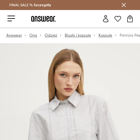
FINAL SALE %
Szczegóły
Oszczędzaj z Answear Club >
Answear
Ona
Odzież
Bluzki i koszule
Koszule
Patrizia P