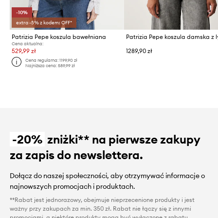
-10%
extra -5% z kodem: OFF*
Patrizia Pepe koszula bawełniana
Cena aktualna:
529,99 zł
1289,90 zł
Cena regularna:
1199,90 zł
Najniższa cena:
589,99 zł
-20%
zniżki** na pierwsze zakupy
za zapis do newslettera.
Dołącz do naszej społeczności, aby otrzymywać informacje o
najnowszych promocjach i produktach.
**Rabat jest jednorazowy, obejmuje nieprzecenione produkty i jest
ważny przy zakupach za min. 350 zł. Rabat nie łączy się z innymi
promocjami, a niektóre produkty mogą być wyłączone z rabatu.