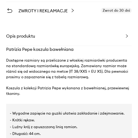
ZWROTY I REKLAMACJE
Zwrot do 30 dni
Opis produktu
Patrizia Pepe koszula bawełniana
Dostępne rozmiary są przeliczone z włoskiej rozmiarówki producenta
na standardową rozmiarówkę europejską. Zamawiany rozmiar może
różnić się od widocznego na metce (IT 38/XXS = EU XS). Dla pewności
prosimy o zapoznanie się z tabelą rozmiarową.
Koszula z kolekcji Patrizia Pepe wykonana z bawełnianej, przewiewnej
tkaniny.
- Wygodne zapięcie na guziki ułatwia zakładanie i zdejmowanie.
- Krótki rękaw.
- Luźny krój z opuszczoną linią ramion.
- Długość: 44 cm.