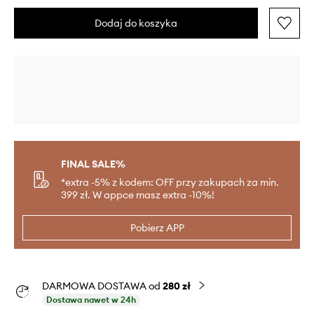
Dodaj do koszyka
FINAL SALE%
*extra -5% z kodem: OFF przy zakupach za min.
399 zł. W appce masz extra -10%!
Pobierz APP
DARMOWA DOSTAWA od
280 zł
Dostawa nawet w 24h