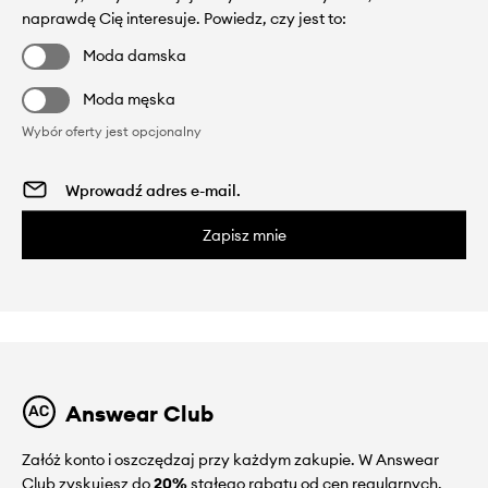
naprawdę Cię interesuje. Powiedz, czy jest to:
Moda damska
Moda męska
Wybór oferty jest opcjonalny
Zapisz mnie
Answear Club
Załóż konto i oszczędzaj przy każdym zakupie. W Answear
Club zyskujesz do
20%
stałego rabatu od cen regularnych.