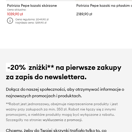
Patrizia Pepe kozaki skórzane
Cena aktualna:
1039,90 zł
2189,90 zł
Cena regularna:
2049,90 zł
Najniższa cena:
1259,90 zł
-20%
zniżki** na pierwsze zakupy
za zapis do newslettera.
Dołącz do naszej społeczności, aby otrzymywać informacje o
najnowszych promocjach i produktach.
**Rabat jest jednorazowy, obejmuje nieprzecenione produkty i jest
ważny przy zakupach za min. 350 zł. Rabat nie łączy się z innymi
promocjami, a niektóre produkty mogą być wyłączone z rabatu.
Szczegóły na stronie:
wykluczenia z promocji
.
Chcemy, żeby do Twojej skrzynki trafiało tylko to, co