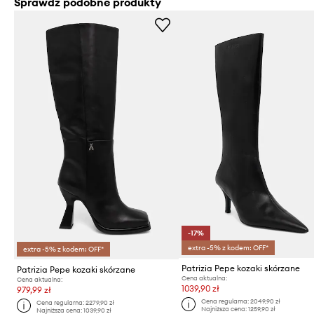
Sprawdź podobne produkty
-17%
extra -5% z kodem: OFF*
extra -5% z kodem: OFF*
Patrizia Pepe kozaki skórzane
Patrizia Pepe kozaki skórzane
Cena aktualna:
Cena aktualna:
1039,90 zł
979,99 zł
Cena regularna:
2049,90 zł
Cena regularna:
2279,90 zł
Najniższa cena:
1259,90 zł
Najniższa cena:
1039,90 zł