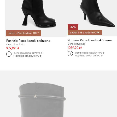
-17%
extra -5% z kodem: OFF*
extra -5% z kodem: OFF*
Patrizia Pepe kozaki skórzane
Patrizia Pepe kozaki skórzane
Cena aktualna:
Cena aktualna:
1039,90 zł
979,99 zł
Cena regularna:
2049,90 zł
Cena regularna:
2279,90 zł
Najniższa cena:
1259,90 zł
Najniższa cena:
1039,90 zł