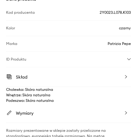
Kod producenta
2Y0023.L078.K103
Kolor
czarny
Marka
Patrizia Pepe
ID Produktu
Skład
Cholewka: Skóra naturalna
Wnętrze: Skóra naturalna
Podeszwa: Skóra naturalna
Wymiary
Rozmiary prezentowane w sklepie zostały przeliczone na
standardową, europejską tabelę rozmiarową. Na metce