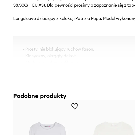
38/XXS = EU XS). Dla pewności prosimy o zapoznanie się z tab
Longsleeve dziecięcy z kolekcji Patrizia Pepe. Model wykonany
- Prosty, nie blokujący ruchów fason.
- Klasyczny, okrągły dekolt.
- Model z ozdobną aplikacją.
Podobne produkty