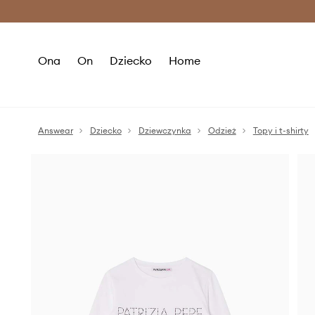
Premium Fashion Benefits >
O
Ona
On
Dziecko
Home
Answear
Dziecko
Dziewczynka
Odzież
Topy i t-shirty