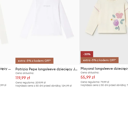
-30%
extra -5% z kodem: OFF*
extra -5% z kodem: OFF*
Patrizia Pepe longsleeve dziecięcy W146
Mayoral longsleeve dziecięc
Patrizia Pepe longsleeve dziecięcy J061
Cena aktualna:
Cena aktualna:
55,99 zł
119,99 zł
Cena regularna:
79,99 zł
Cena regularna:
209,99 zł
9,99 zł
Najniższa cena z 30 dni przed obniżką:
7
Najniższa cena z 30 dni przed obniżką:
124,99 zł