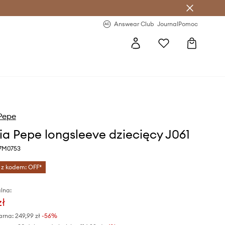
letter >
Regularne nowości >
Answear Club
Journal
Pomoc
 Pepe
zia Pepe longsleeve dziecięcy J061
 7M0753
 z kodem: OFF*
lna:
zł
arna:
249,99 zł
-56%