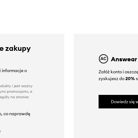
ze zakupy
Answear
 informacje o
Załóż konto i oszc
zyskujesz do
20%
s
dukty i jest ważny
nnymi promocjami, a
góły na stronie:
Dowiedz się w
to, co naprawdę
a