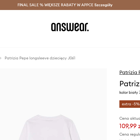
szczędzaj z Answear Club >
FINAL SALE % WIĘKSZE RABATY W APPCE
Dostawa nawet w 24h >
Szczegóły
News
Patrizia Pepe longsleeve dziecięcy J061
Patrizia
Patri
kolor biały
extra -5%
Cena aktua
109,99 
Cena regul