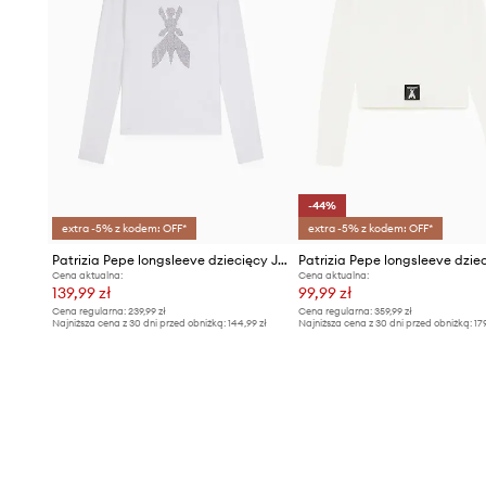
-44%
extra -5% z kodem: OFF*
extra -5% z kodem: OFF*
Patrizia Pepe longsleeve dziecięcy J051
Cena aktualna:
Cena aktualna:
139,99 zł
99,99 zł
Cena regularna:
239,99 zł
Cena regularna:
359,99 zł
Najniższa cena z 30 dni przed obniżką:
144,99 zł
Najniższa cena z 30 dni przed obniżką:
17