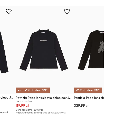
extra -5% z kodem: OFF*
-15% z kodem: OFF*
Patrizia Pepe longsleeve dziecięcy J331
Patrizia Pepe longsleeve dziecięcy J061
Cena aktualna:
119,99 zł
239,99 zł
Cena regularna:
209,99 zł
24,99 zł
Najniższa cena z 30 dni przed obniżką:
124,99 zł