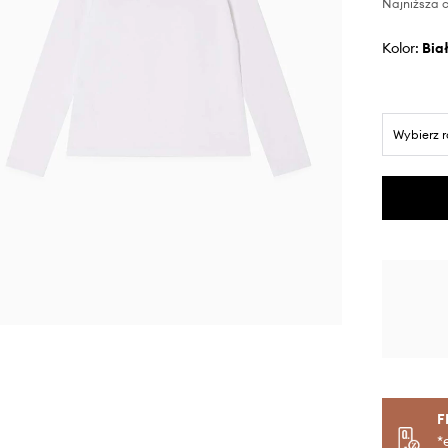
Najniższa c
Kolor:
bia
Wybierz 
F
*