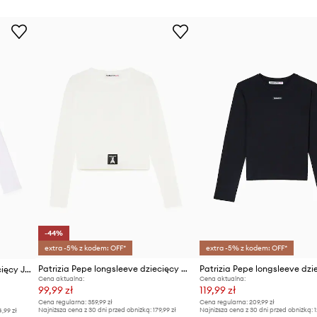
-44%
extra -5% z kodem: OFF*
extra -5% z kodem: OFF*
Patrizia Pepe longsleeve dziecięcy W146
Patrizia Pepe longsleeve dziecięcy J061
Cena aktualna:
Cena aktualna:
99,99 zł
119,99 zł
Cena regularna:
359,99 zł
Cena regularna:
209,99 zł
Najniższa cena z 30 dni przed obniżką:
179,99 zł
Najniższa cena z 30 dni przed obniżką:
1
4,99 zł