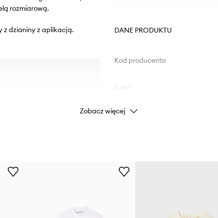
elą rozmiarową.
 z dzianiny z aplikacją.
DANE PRODUKTU
Kod producenta
Kolor
Zobacz więcej
Marka
Producent
ID Produktu