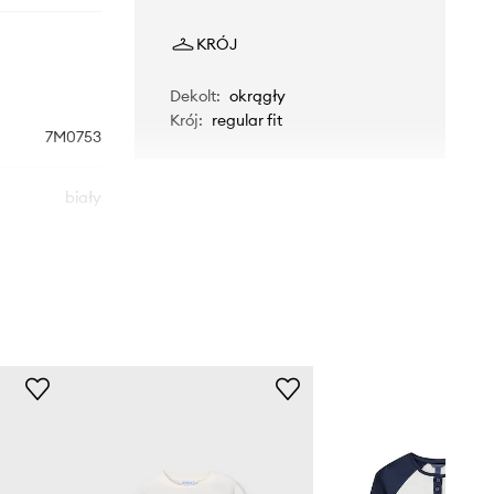
KRÓJ
Dekolt
:
okrągły
Krój
:
regular fit
7M0753
biały
Patrizia Pepe