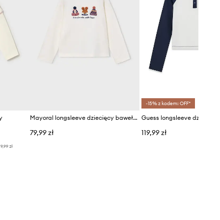
-15% z kodem: OFF*
y
Mayoral longsleeve dziecięcy bawełniany
79,99 zł
119,99 zł
9,99 zł