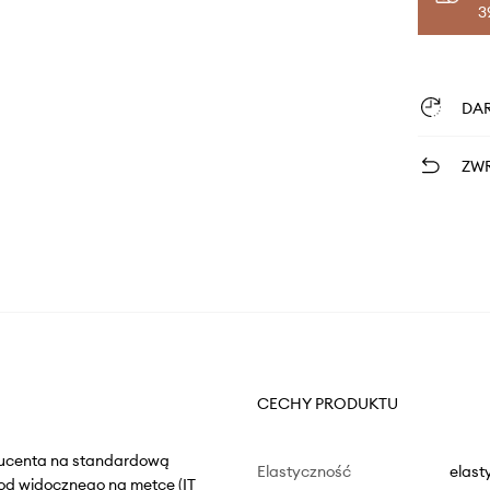
3
DA
ZWR
CECHY PRODUKTU
oducenta na standardową
Elastyczność
elast
od widocznego na metce (IT