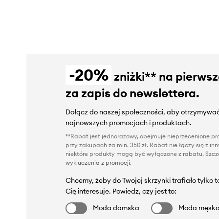
-20%
zniżki** na pierws
za zapis do newslettera.
Dołącz do naszej społeczności, aby otrzymywać
najnowszych promocjach i produktach.
**Rabat jest jednorazowy, obejmuje nieprzecenione pro
przy zakupach za min. 350 zł. Rabat nie łączy się z i
niektóre produkty mogą być wyłączone z rabatu. Szcze
wykluczenia z promocji
.
Chcemy, żeby do Twojej skrzynki trafiało tylko 
Cię interesuje. Powiedz, czy jest to:
Moda damska
Moda męsk