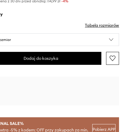
ena z 30 dni przed obniżką:
114,99 zł
 -4%
ły
Tabela rozmiarów
rozmiar
Dodaj do koszyka
INAL SALE%
Pobierz APP
extra -5% z kodem: OFF przy zakupach za min.