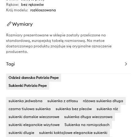
Rękaw
:
bez rękawów
Krój modelu
:
rozkloszowana
Wymiary
Rozmiary prezentowane w sklepie zostały przeliczone na
standardową, europejską tabelę rozmiarową. Na metce
dostarczonego produktu znajduje się oryginalne oznaczenie
producenta.
Tagi
Odzież damska Patrizia Pepe
Sukienki Patrizia Pepe
sukienka jedwabna
sukienka z atłasu
różowa sukienka długa
czarna tiulowa sukienka
sukienka bez pleców
sukienka róż
sukienki damskie wieczorowe
sukienka długa wieczorowa
sukienki eleganckie wizytowe
Sukienka na ramiączkach
sukienki dlugie
sukienki koktajlowe eleganckie sukienki