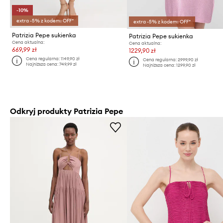
-10%
extra -5% z kodem: OFF*
extra -5% z kodem: OFF*
Patrizia Pepe sukienka
Patrizia Pepe sukienka
Cena aktualna:
Cena aktualna:
669,99 zł
1229,90 zł
Cena regularna:
1149,90 zł
Cena regularna:
2999,90 zł
Najniższa cena:
749,99 zł
Najniższa cena:
1299,90 zł
Odkryj produkty Patrizia Pepe