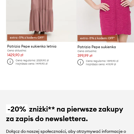
extra -5% z kodem: OFF*
extra -5% z kodem: OFF*
Patrizia Pepe sukienka letnia
Patrizia Pepe sukienka
Cena aktualna:
Cena aktualna:
1429,90 zł
399,99 zł
Cena regularna:
2329,90 zł
Cena regularna:
1399,90 zł
Najniższa cena:
1499,90 zł
Najniższa cena:
419,99 zł
-20%
zniżki** na pierwsze zakupy
za zapis do newslettera.
Dołącz do naszej społeczności, aby otrzymywać informacje o