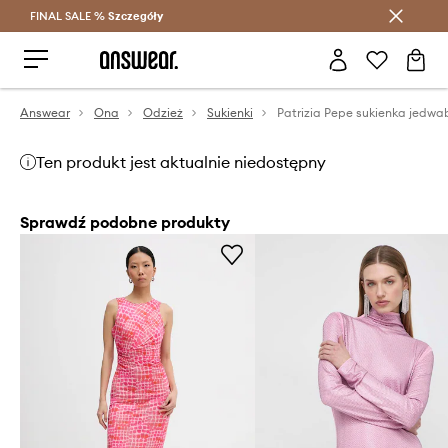
FINAL SALE %
Szczegóły
Oszczędzaj z Answear Club >
Answear
Ona
Odzież
Sukienki
Patrizia Pepe sukienka jedw
Ten produkt jest aktualnie niedostępny
Sprawdź podobne produkty