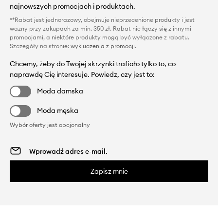
najnowszych promocjach i produktach.
**Rabat jest jednorazowy, obejmuje nieprzecenione produkty i jest
ważny przy zakupach za min. 350 zł. Rabat nie łączy się z innymi
promocjami, a niektóre produkty mogą być wyłączone z rabatu.
Szczegóły na stronie:
wykluczenia z promocji
.
Chcemy, żeby do Twojej skrzynki trafiało tylko to, co
naprawdę Cię interesuje. Powiedz, czy jest to:
Moda damska
Moda męska
Wybór oferty jest opcjonalny
Zapisz mnie