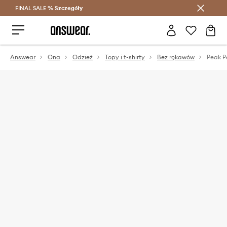
FINAL SALE %
Szczegóły
Oszczędzaj z Answear Club >
Answear
Ona
Odzież
Topy i t-shirty
Bez rękawów
Peak P