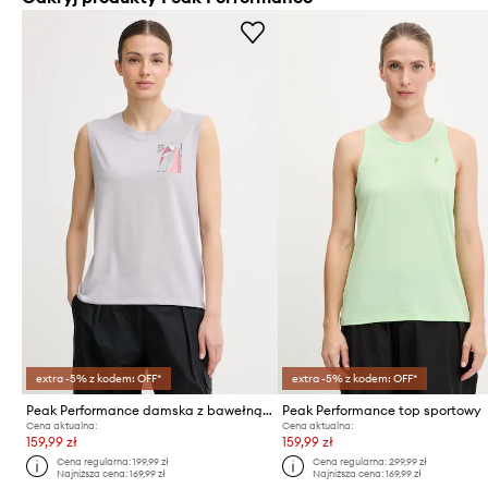
extra -5% z kodem: OFF*
extra -5% z kodem: OFF*
Peak Performance damska z bawełną Explore Graphic
Peak Performance top sportowy
Cena aktualna:
Cena aktualna:
159,99 zł
159,99 zł
Cena regularna:
199,99 zł
Cena regularna:
299,99 zł
Najniższa cena:
169,99 zł
Najniższa cena:
169,99 zł