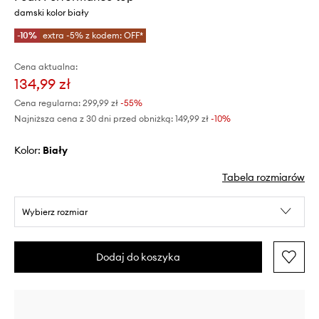
damski kolor biały
-10%
extra -5% z kodem: OFF*
Cena aktualna:
134,99 zł
Cena regularna:
299,99 zł
-55%
Najniższa cena z 30 dni przed obniżką:
149,99 zł
 -10%
Kolor:
biały
Tabela rozmiarów
Wybierz rozmiar
Dodaj do koszyka