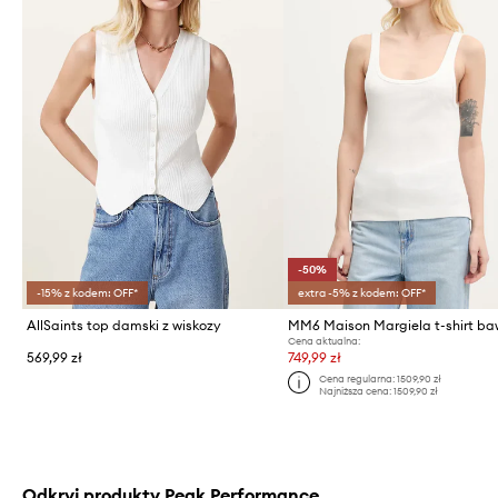
-50%
-15% z kodem: OFF*
extra -5% z kodem: OFF*
AllSaints top damski z wiskozy
Cena aktualna:
569,99 zł
749,99 zł
Cena regularna:
1509,90 zł
Najniższa cena:
1509,90 zł
Odkryj produkty Peak Performance