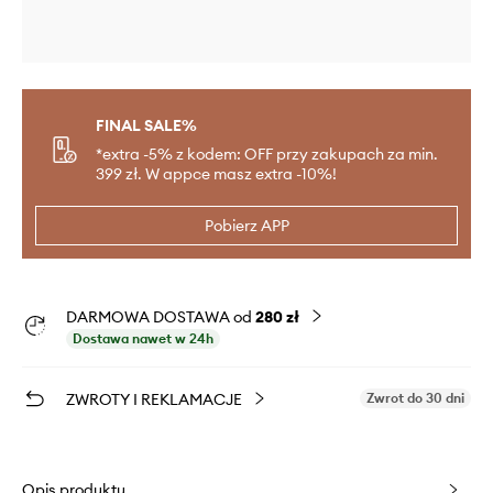
FINAL SALE%
*extra -5% z kodem: OFF przy zakupach za min.
399 zł. W appce masz extra -10%!
Pobierz APP
DARMOWA DOSTAWA od
280 zł
Dostawa nawet w 24h
ZWROTY I REKLAMACJE
Zwrot do 30 dni
Opis produktu