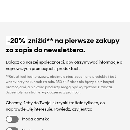
-20%
zniżki** na pierwsze zakupy
za zapis do newslettera.
Dołącz do naszej społeczności, aby otrzymywać informacje o
najnowszych promocjach i produktach.
**Rabat jest jednorazowy, obejmuje nieprzecenione produkty i jest
ważny przy zakupach za min. 350 zł. Rabat nie łączy się z innymi
promocjami, a niektóre produkty mogą być wyłączone z rabatu.
Szczegóły na stronie:
wykluczenia z promocji
.
Chcemy, żeby do Twojej skrzynki trafiało tylko to, co
naprawdę Cię interesuje. Powiedz, czy jest to:
Moda damska