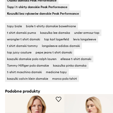
Odzież damska Peak Performance
Topy i t-shirty damskie Peak Performance
Koszulki bez rękawów damskie Peak Performance
topy biale
białe t-shirty damskie bawełniane
t shirt damski puma
koszulka lee damska
under armour top
wrangler t shirt damski
top karl lagerfeld
levis longsleeve
t shirt damski tommy
longsleeve adidas damski
top juicy couture
pepe jeans t shirt damski
koszulki damskie polo ralph lauren
ellesse t-shirt damski
Tommy Hilfiger polo damskie
koszulka pinko damska
t-shirt moschino damski
medicine topy
koszulki calvin klein damskie
marco polo tshirt
Podobne produkty