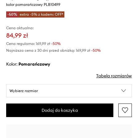
kolor pomarańczowy PLB10499
-50%
extra -5% z kodem: OFF*
Cena aktualna:
84,99 zł
Cena regularna:
169,99 zł
-50%
Najniższa cena z 30 dni przed obniżką:
169,99 zł
 -50%
Kolor:
pomarańczowy
Tabela rozmiarów
Wybierz rozmiar
Dodaj do koszyka