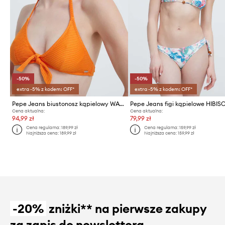
-50%
-50%
extra -5% z kodem: OFF*
extra -5% z kodem: OFF*
Pepe Jeans biustonosz kąpielowy WAVE BR KNOT TOP
Cena aktualna:
Cena aktualna:
94,99 zł
79,99 zł
Cena regularna:
189,99 zł
Cena regularna:
159,99 zł
Najniższa cena:
189,99 zł
Najniższa cena:
159,99 zł
-20%
zniżki** na pierwsze zakupy
za zapis do newslettera.