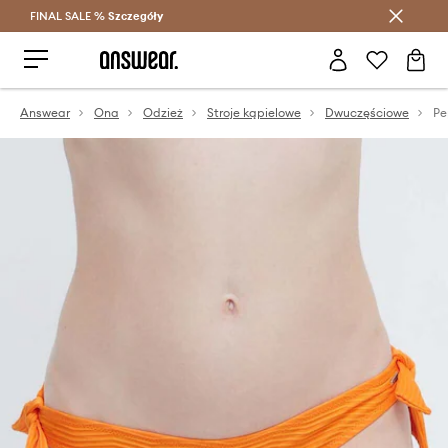
FINAL SALE %
Szczegóły
Oszczędzaj z Answear Club >
Answear
Ona
Odzież
Stroje kąpielowe
Dwuczęściowe