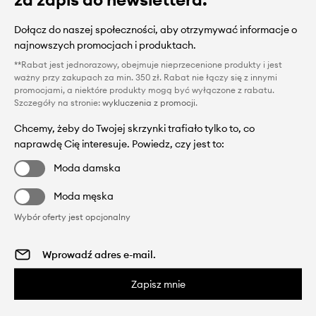
Dołącz do naszej społeczności, aby otrzymywać informacje o
najnowszych promocjach i produktach.
**Rabat jest jednorazowy, obejmuje nieprzecenione produkty i jest
ważny przy zakupach za min. 350 zł. Rabat nie łączy się z innymi
promocjami, a niektóre produkty mogą być wyłączone z rabatu.
Szczegóły na stronie:
wykluczenia z promocji
.
Chcemy, żeby do Twojej skrzynki trafiało tylko to, co
naprawdę Cię interesuje. Powiedz, czy jest to:
Moda damska
Moda męska
Wybór oferty jest opcjonalny
Zapisz mnie