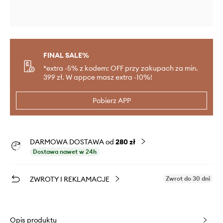
FINAL SALE%
*extra -5% z kodem: OFF przy zakupach za min.
399 zł. W appce masz extra -10%!
Pobierz APP
DARMOWA DOSTAWA od
280 zł
Dostawa nawet w 24h
ZWROTY I REKLAMACJE
Zwrot do 30 dni
Opis produktu