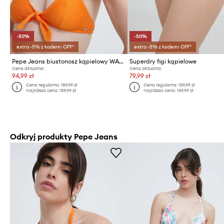
-50%
-50%
extra -5% z kodem: OFF*
extra -5% z kodem: OFF*
Pepe Jeans biustonosz kąpielowy WAVE BR KNOT TOP
Superdry figi kąpielowe
Cena aktualna:
Cena aktualna:
94,99 zł
79,99 zł
Cena regularna:
189,99 zł
Cena regularna:
159,99 zł
Najniższa cena:
189,99 zł
Najniższa cena:
159,99 zł
Odkryj produkty Pepe Jeans