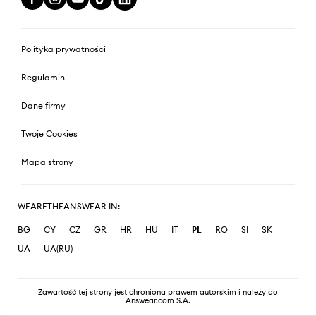
Polityka prywatności
Regulamin
Dane firmy
Twoje Cookies
Mapa strony
WEARETHEANSWEAR IN:
BG
CY
CZ
GR
HR
HU
IT
PL
RO
SI
SK
UA
UA(RU)
Zawartość tej strony jest chroniona prawem autorskim i należy do
Answear.com S.A.