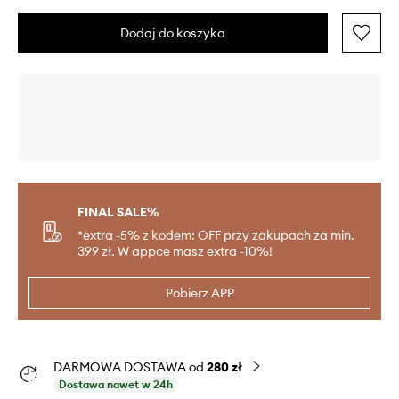
Dodaj do koszyka
FINAL SALE%
*extra -5% z kodem: OFF przy zakupach za min.
399 zł. W appce masz extra -10%!
Pobierz APP
DARMOWA DOSTAWA od
280 zł
Dostawa nawet w 24h