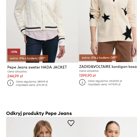
-10%
extra -5% z kodem: OFF*
extra -5% z kodem: OFF*
Pepe Jeans sweter HADA JACKET
Cena aktualna:
Cena aktualna:
1399,90 zł
244,99 zł
Cena regularna:
2469,90 zł
Cena regularna:
389,99 zł
Najniższa cena:
1479,90 zł
Najniższa cena:
274,99 zł
Odkryj produkty Pepe Jeans