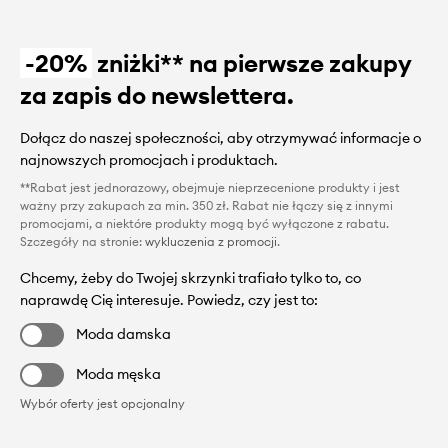
-20%
zniżki** na pierwsze zakupy
za zapis do newslettera.
Dołącz do naszej społeczności, aby otrzymywać informacje o
najnowszych promocjach i produktach.
**Rabat jest jednorazowy, obejmuje nieprzecenione produkty i jest
ważny przy zakupach za min. 350 zł. Rabat nie łączy się z innymi
promocjami, a niektóre produkty mogą być wyłączone z rabatu.
Szczegóły na stronie:
wykluczenia z promocji
.
Chcemy, żeby do Twojej skrzynki trafiało tylko to, co
naprawdę Cię interesuje. Powiedz, czy jest to:
Moda damska
Moda męska
Wybór oferty jest opcjonalny