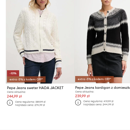
-10%
extra -5% z kodem: OFF*
extra -5% z kodem: OFF*
Pepe Jeans sweter HADA JACKET
Cena aktualna:
Cena aktualna:
239,99 zł
244,99 zł
Cena regularna:
419,99 zł
Cena regularna:
389,99 zł
Najniższa cena:
244,99 zł
Najniższa cena:
274,99 zł