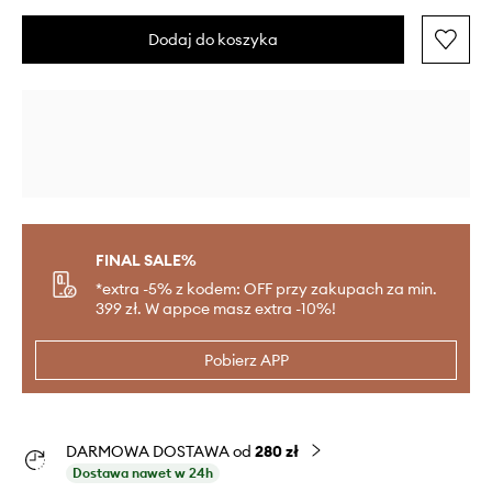
Dodaj do koszyka
FINAL SALE%
*extra -5% z kodem: OFF przy zakupach za min.
399 zł. W appce masz extra -10%!
Pobierz APP
DARMOWA DOSTAWA od
280 zł
Dostawa nawet w 24h