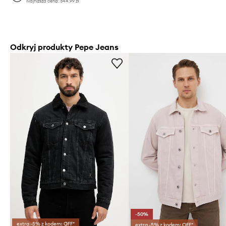
Najniższa cena:
344,99 zł
Odkryj produkty Pepe Jeans
-50%
extra -5% z kodem: OFF*
extra -5% z kodem: OFF*