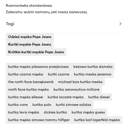
Rozmiarówka standardowa
Zalecamy wybór rozmiaru, jaki nosisz zazwyczaj.
Tagi
Odzież męska Pepe Jeans
Kurtki męskie Pepe Jeans
Krótkie kurtki męskie Pepe Jeans
kurtka męska pikowana przejściowa
beżowa kurtka damska
kurtka czarna męska
kurtki czarne
kurtka meska jesienna
the north face bezrękawnik
michael kors kurtka meska
north face kurtka męska
kurtka aeronautica militare
kurtka męska ellesse
kurtka lacoste męska
kurtka diesel
kurtka vans
kurtka polo
kurtki zimowe adidas
kurtka levis męska
dickies kurtka
kurtka męska guess
kurtka męska zimowa tommy hilfiger
kurtka karl lagerfeld męska