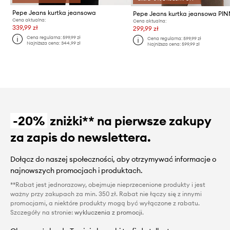
Pepe Jeans kurtka jeansowa
Cena aktualna:
Cena aktualna:
339,99 zł
299,99 zł
Cena regularna:
599,99 zł
Cena regularna:
599,99 zł
Najniższa cena:
344,99 zł
Najniższa cena:
599,99 zł
-20%
zniżki** na pierwsze zakupy
za zapis do newslettera.
Dołącz do naszej społeczności, aby otrzymywać informacje o
najnowszych promocjach i produktach.
**Rabat jest jednorazowy, obejmuje nieprzecenione produkty i jest
ważny przy zakupach za min. 350 zł. Rabat nie łączy się z innymi
promocjami, a niektóre produkty mogą być wyłączone z rabatu.
Szczegóły na stronie:
wykluczenia z promocji
.