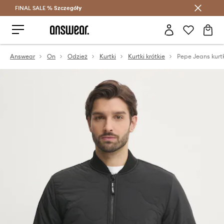
FINAL SALE %
Szczegóły
Oszczędzaj z Answear Club >
Answear
On
Odzież
Kurtki
Kurtki krótkie
Pepe Jeans ku