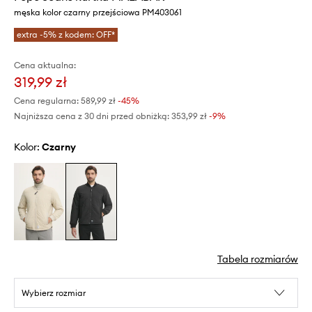
męska kolor czarny przejściowa PM403061
extra -5% z kodem: OFF*
Cena aktualna:
319,99 zł
Cena regularna:
589,99 zł
-45%
Najniższa cena z 30 dni przed obniżką:
353,99 zł
 -9%
Kolor:
czarny
Tabela rozmiarów
Wybierz rozmiar