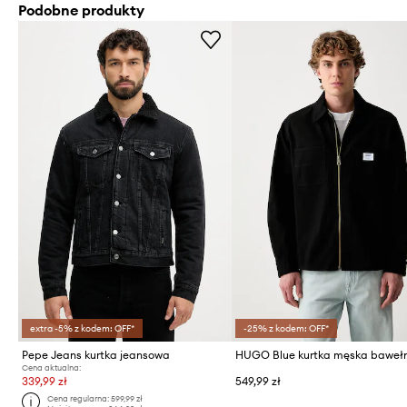
Podobne produkty
extra -5% z kodem: OFF*
-25% z kodem: OFF*
Pepe Jeans kurtka jeansowa
Cena aktualna:
339,99 zł
549,99 zł
Cena regularna:
599,99 zł