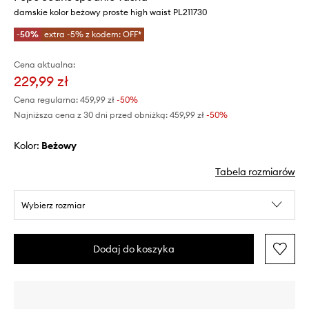
damskie kolor beżowy proste high waist PL211730
-50%
extra -5% z kodem: OFF*
Cena aktualna:
229,99 zł
Cena regularna:
459,99 zł
-50%
Najniższa cena z 30 dni przed obniżką:
459,99 zł
 -50%
Kolor:
beżowy
Tabela rozmiarów
Wybierz rozmiar
Dodaj do koszyka