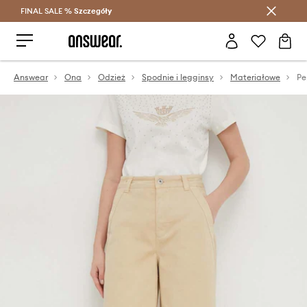
FINAL SALE %
Szczegóły
Oszczędzaj z Answear Club >
Answear
Ona
Odzież
Spodnie i legginsy
Materiałowe
Pe