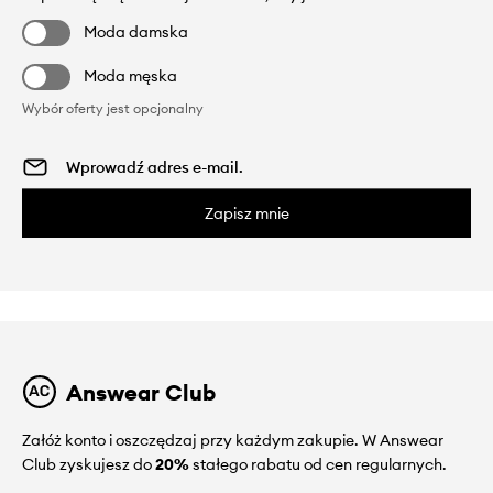
Moda damska
Moda męska
Wybór oferty jest opcjonalny
Zapisz mnie
Answear Club
Załóż konto i oszczędzaj przy każdym zakupie. W Answear
Club zyskujesz do
20%
stałego rabatu od cen regularnych.