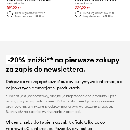
Cena aktualna:
Cena aktualna:
189,99 zł
229,99 zł
Cena regularna:
389,99 zł
Cena regularna:
459,99 zł
Najniższa cena:
199,99 zł
Najniższa cena:
459,99 zł
-20%
zniżki** na pierwsze zakupy
za zapis do newslettera.
Dołącz do naszej społeczności, aby otrzymywać informacje o
najnowszych promocjach i produktach.
**Rabat jest jednorazowy, obejmuje nieprzecenione produkty i jest
ważny przy zakupach za min. 350 zł. Rabat nie łączy się z innymi
promocjami, a niektóre produkty mogą być wyłączone z rabatu.
Szczegóły na stronie:
wykluczenia z promocji
.
Chcemy, żeby do Twojej skrzynki trafiało tylko to, co
naprawdę Cię interesuje. Powiedz, czy jest to: