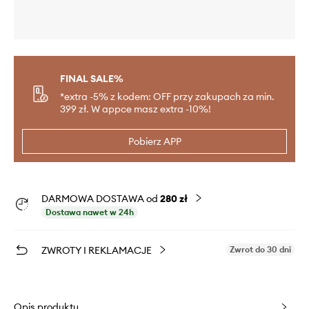
FINAL SALE%
*extra -5% z kodem: OFF przy zakupach za min.
399 zł. W appce masz extra -10%!
Pobierz APP
DARMOWA DOSTAWA od
280 zł
Dostawa nawet w 24h
ZWROTY I REKLAMACJE
Zwrot do 30 dni
Opis produktu