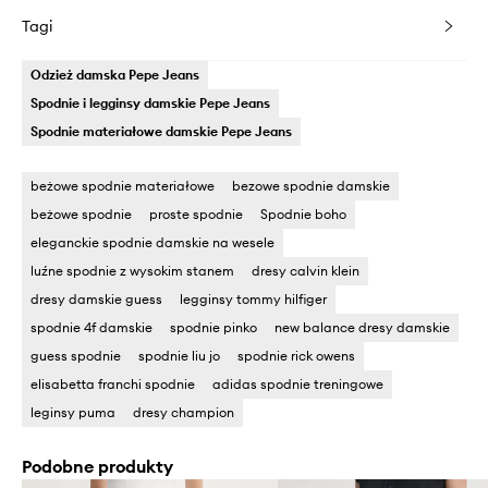
Tagi
Odzież damska Pepe Jeans
Spodnie i legginsy damskie Pepe Jeans
Spodnie materiałowe damskie Pepe Jeans
beżowe spodnie materiałowe
bezowe spodnie damskie
beżowe spodnie
proste spodnie
Spodnie boho
eleganckie spodnie damskie na wesele
luźne spodnie z wysokim stanem
dresy calvin klein
dresy damskie guess
legginsy tommy hilfiger
spodnie 4f damskie
spodnie pinko
new balance dresy damskie
guess spodnie
spodnie liu jo
spodnie rick owens
elisabetta franchi spodnie
adidas spodnie treningowe
leginsy puma
dresy champion
Podobne produkty