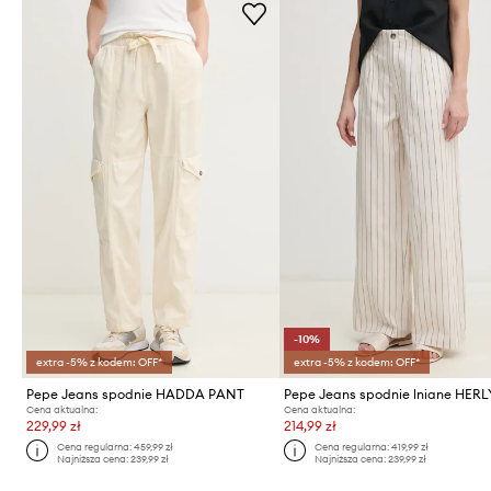
-10%
extra -5% z kodem: OFF*
extra -5% z kodem: OFF*
Pepe Jeans spodnie HADDA PANT
Pepe Jeans spodnie lniane HERL
Cena aktualna:
Cena aktualna:
229,99 zł
214,99 zł
Cena regularna:
459,99 zł
Cena regularna:
419,99 zł
Najniższa cena:
239,99 zł
Najniższa cena:
239,99 zł