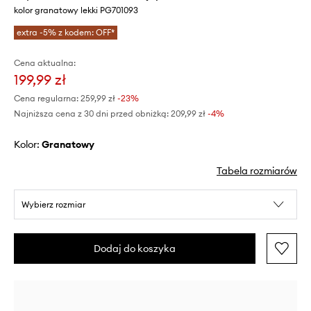
kolor granatowy lekki PG701093
extra -5% z kodem: OFF*
Cena aktualna:
199,99 zł
Cena regularna:
259,99 zł
-23%
Najniższa cena z 30 dni przed obniżką:
209,99 zł
 -4%
Kolor:
granatowy
Tabela rozmiarów
Wybierz rozmiar
Dodaj do koszyka