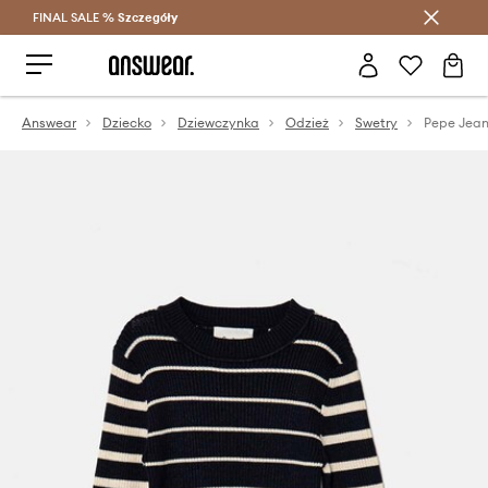
FINAL SALE %
Szczegóły
Oszczędzaj z Answear Club >
Answear
Dziecko
Dziewczynka
Odzież
Swetry