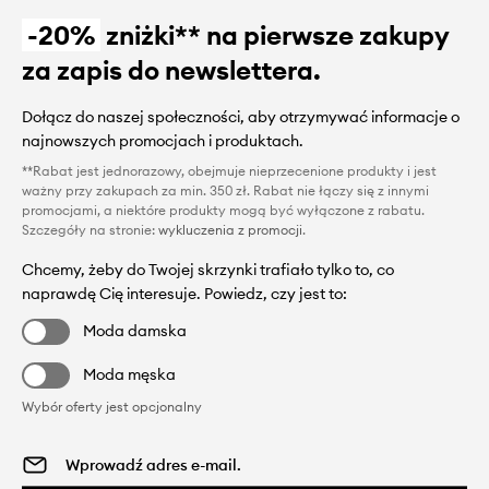
-20%
zniżki** na pierwsze zakupy
za zapis do newslettera.
Dołącz do naszej społeczności, aby otrzymywać informacje o
najnowszych promocjach i produktach.
**Rabat jest jednorazowy, obejmuje nieprzecenione produkty i jest
ważny przy zakupach za min. 350 zł. Rabat nie łączy się z innymi
promocjami, a niektóre produkty mogą być wyłączone z rabatu.
Szczegóły na stronie:
wykluczenia z promocji
.
Chcemy, żeby do Twojej skrzynki trafiało tylko to, co
naprawdę Cię interesuje. Powiedz, czy jest to:
Moda damska
Moda męska
Wybór oferty jest opcjonalny