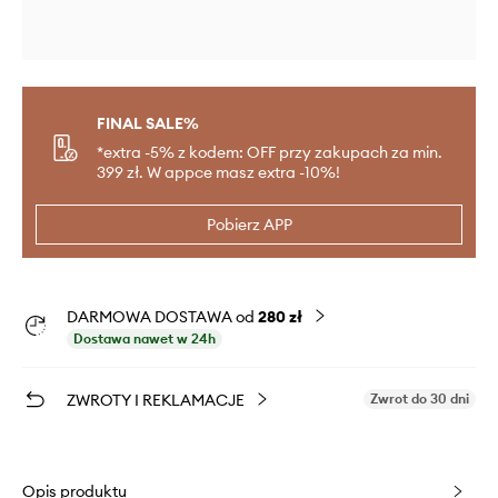
FINAL SALE%
*extra -5% z kodem: OFF przy zakupach za min.
399 zł. W appce masz extra -10%!
Pobierz APP
DARMOWA DOSTAWA od
280 zł
Dostawa nawet w 24h
ZWROTY I REKLAMACJE
Zwrot do 30 dni
Opis produktu