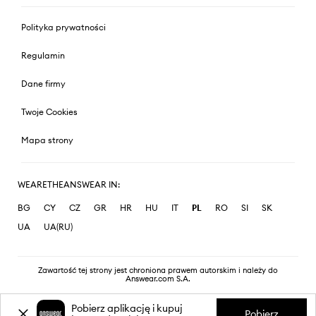
Polityka prywatności
Regulamin
Dane firmy
Twoje Cookies
Mapa strony
WEARETHEANSWEAR IN:
BG
CY
CZ
GR
HR
HU
IT
PL
RO
SI
SK
UA
UA(RU)
Zawartość tej strony jest chroniona prawem autorskim i należy do
Answear.com S.A.
Pobierz aplikację i kupuj
Pobierz