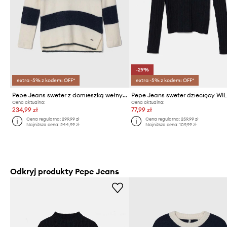
-29%
extra -5% z kodem: OFF*
extra -5% z kodem: OFF*
Pepe Jeans sweter z domieszką wełny dziecięcy
Pepe Jeans sweter dziecięcy WI
Cena aktualna:
Cena aktualna:
234,99 zł
77,99 zł
Cena regularna:
299,99 zł
Cena regularna:
259,99 zł
Najniższa cena:
244,99 zł
Najniższa cena:
109,99 zł
Odkryj produkty Pepe Jeans