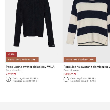
-29%
extra -5% z kodem: OFF*
extra -5% z kodem: OFF*
Pepe Jeans sweter dziecięcy WILA
Cena aktualna:
Cena aktualna:
77,99 zł
234,99 zł
Cena regularna:
259,99 zł
Cena regularna:
299,99 zł
Najniższa cena:
109,99 zł
Najniższa cena:
244,99 zł