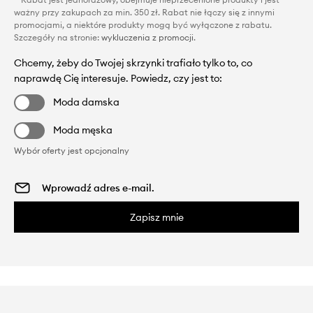
ważny przy zakupach za min. 350 zł. Rabat nie łączy się z innymi
promocjami, a niektóre produkty mogą być wyłączone z rabatu.
Szczegóły na stronie:
wykluczenia z promocji
.
Chcemy, żeby do Twojej skrzynki trafiało tylko to, co
naprawdę Cię interesuje. Powiedz, czy jest to:
Moda damska
Moda męska
Wybór oferty jest opcjonalny
Zapisz mnie