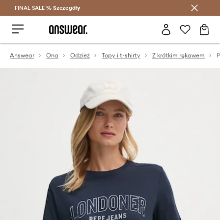
FINAL SALE %
Szczegóły
Oszczędzaj z Answear Club >
Answear
Ona
Odzież
Topy i t-shirty
Z krótkim rękawem