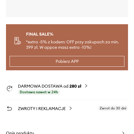
FINAL SALE%
*extra -5% z kodem: OFF przy zakupach za min.
399 zł. W appce masz extra -10%!
Pobierz APP
DARMOWA DOSTAWA od
280 zł
Dostawa nawet w 24h
ZWROTY I REKLAMACJE
Zwrot do 30 dni
Opis produktu