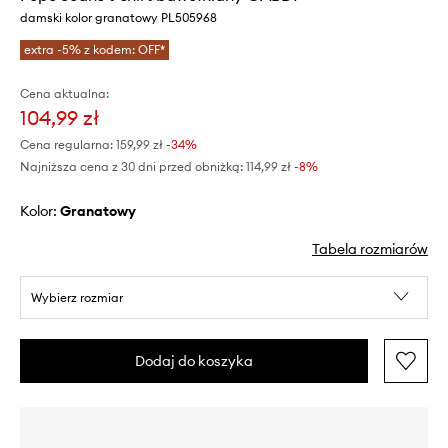
damski kolor granatowy PL505968
extra -5% z kodem: OFF*
Cena aktualna:
104,99 zł
Cena regularna:
159,99 zł
-34%
Najniższa cena z 30 dni przed obniżką:
114,99 zł
 -8%
Kolor:
granatowy
Tabela rozmiarów
Wybierz rozmiar
Dodaj do koszyka