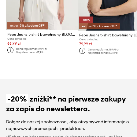
-50%
extra -5% z kodem: OFF*
extra -5% z kodem: OFF*
Pepe Jeans t-shirt bawełniany BLOOMA
Cena aktualna:
Cena aktualna:
66,99 zł
79,99 zł
Cena regularna:
119,99 zł
Cena regularna:
159,99 zł
Najniższa cena:
67,99 zł
Najniższa cena:
159,99 zł
-20%
zniżki** na pierwsze zakupy
za zapis do newslettera.
Dołącz do naszej społeczności, aby otrzymywać informacje o
najnowszych promocjach i produktach.
**Rabat jest jednorazowy, obejmuje nieprzecenione produkty i jest