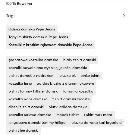
100 % Bawełna
Tagi
Odzież damska Pepe Jeans
Topy i t-shirty damskie Pepe Jeans
Koszulki z krótkim rękawem damskie Pepe Jeans
granatowa koszulka damska
biały tshirt damski
koszulki bawełniane wysokiej jakości damskie
t-shirt damski z nadrukiem
bluzka ck
pinko tshirt
koszulka liu jo
adidas bluzka z długim rękawem
t-shirt tommy hilfiger damski
lamania koszulka
koszulka vans damska
t shirt damski lacoste
diesel t-shirt damski
bluzki adidas damskie
koszulka salewa damska
reebok t shirt
t shirt max mara
longsleeve damski tommy hilfiger
bluzka damska karl lagerfeld
t-shirt lee damski