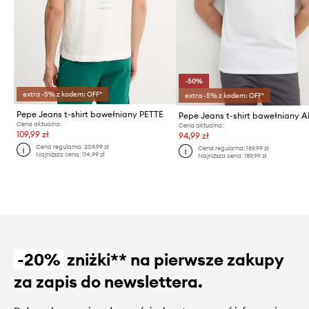
-50%
extra -5% z kodem: OFF*
extra -5% z kodem: OFF*
Pepe Jeans t-shirt bawełniany PETTE
Pepe Jeans t-shirt bawełniany 
Cena aktualna:
Cena aktualna:
109,99 zł
94,99 zł
Cena regularna:
209,99 zł
Cena regularna:
189,99 zł
Najniższa cena:
114,99 zł
Najniższa cena:
189,99 zł
-20%
zniżki** na pierwsze zakupy
za zapis do newslettera.