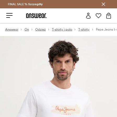
FINAL SALE %
Szczegóły
Oszczędzaj z Answear Club >
Answear
On
Odzież
T-shirty i polo
T-shirty