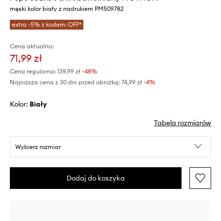
męski kolor biały z nadrukiem PM509782
extra -5% z kodem: OFF*
Cena aktualna:
71,99 zł
Cena regularna:
139,99 zł
-48%
Najniższa cena z 30 dni przed obniżką:
74,99 zł
 -4%
Kolor:
biały
Tabela rozmiarów
Wybierz rozmiar
Dodaj do koszyka