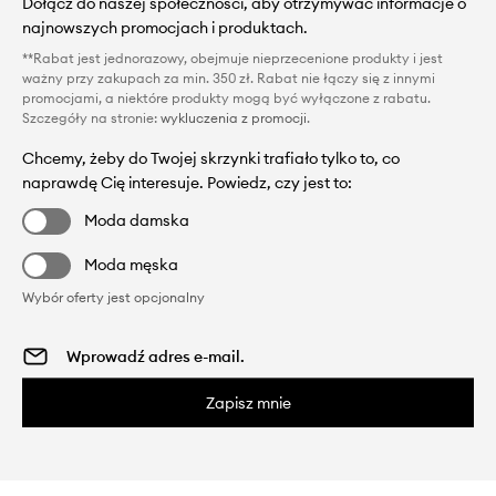
Dołącz do naszej społeczności, aby otrzymywać informacje o
najnowszych promocjach i produktach.
**Rabat jest jednorazowy, obejmuje nieprzecenione produkty i jest
ważny przy zakupach za min. 350 zł. Rabat nie łączy się z innymi
promocjami, a niektóre produkty mogą być wyłączone z rabatu.
Szczegóły na stronie:
wykluczenia z promocji
.
Chcemy, żeby do Twojej skrzynki trafiało tylko to, co
naprawdę Cię interesuje. Powiedz, czy jest to:
Moda damska
Moda męska
Wybór oferty jest opcjonalny
Zapisz mnie