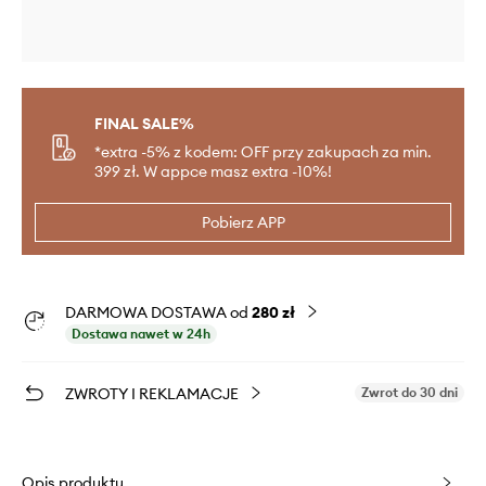
FINAL SALE%
*extra -5% z kodem: OFF przy zakupach za min.
399 zł. W appce masz extra -10%!
Pobierz APP
DARMOWA DOSTAWA od
280 zł
Dostawa nawet w 24h
ZWROTY I REKLAMACJE
Zwrot do 30 dni
Opis produktu