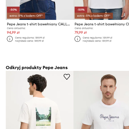
-50%
-50%
extra -5% z kodem: OFF*
extra -5% z kodem: OFF*
Pepe Jeans t-shirt bawełniany CALLUM
Pepe Jeans t-shirt bawełniany 
Cena aktualna:
Cena aktualna:
94,99 zł
79,99 zł
Cena regularna:
189,99 zł
Cena regularna:
159,99 zł
Najniższa cena:
189,99 zł
Najniższa cena:
159,99 zł
Odkryj produkty Pepe Jeans