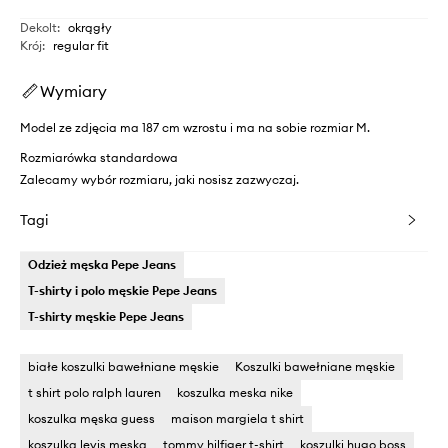
Dekolt
:
okrągły
Krój
:
regular fit
Wymiary
Model ze zdjęcia ma 187 cm wzrostu i ma na sobie rozmiar M.
Rozmiarówka standardowa
Zalecamy wybór rozmiaru, jaki nosisz zazwyczaj.
Tagi
Odzież męska Pepe Jeans
T-shirty i polo męskie Pepe Jeans
T-shirty męskie Pepe Jeans
białe koszulki bawełniane męskie
Koszulki bawełniane męskie
t shirt polo ralph lauren
koszulka meska nike
koszulka męska guess
maison margiela t shirt
koszulka levis meska
tommy hilfiger t-shirt
koszulki hugo boss