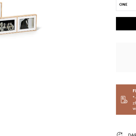
ONE
F
*
z
w
DA