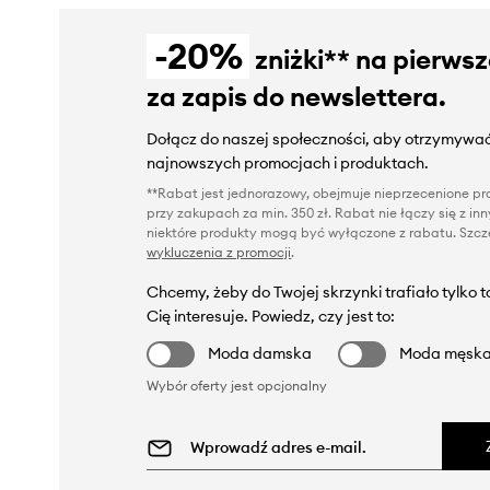
-20%
zniżki** na pierws
za zapis do newslettera.
Dołącz do naszej społeczności, aby otrzymywać
najnowszych promocjach i produktach.
**Rabat jest jednorazowy, obejmuje nieprzecenione pro
przy zakupach za min. 350 zł. Rabat nie łączy się z i
niektóre produkty mogą być wyłączone z rabatu. Szcze
wykluczenia z promocji
.
Chcemy, żeby do Twojej skrzynki trafiało tylko 
Cię interesuje. Powiedz, czy jest to:
Moda damska
Moda męsk
Wybór oferty jest opcjonalny