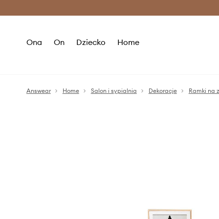
Premium Fashion Benefits >
O
Ona
On
Dziecko
Home
Answear
Home
Salon i sypialnia
Dekoracje
Ramki na z