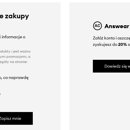
ze zakupy
Answear
 informacje o
Załóż konto i oszc
zyskujesz do
20%
s
dukty i jest ważny
nnymi promocjami, a
góły na stronie:
Dowiedz się w
to, co naprawdę
a
Zapisz mnie