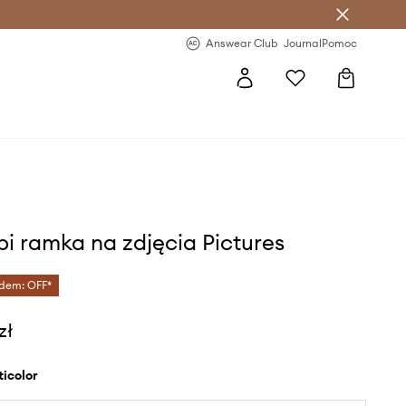
letter >
Regularne nowości >
Answear Club
Journal
Pomoc
ppi ramka na zdjęcia Pictures
dem: OFF*
zł
lticolor