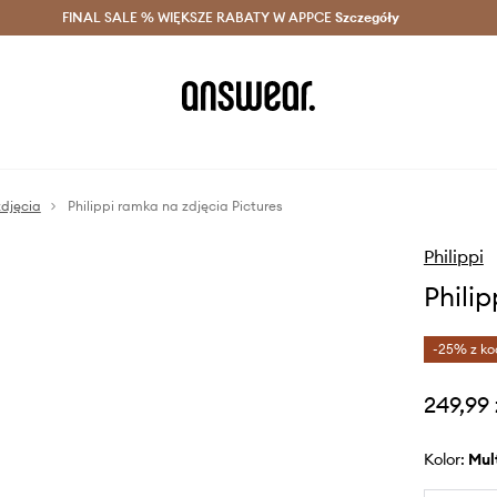
szczędzaj z Answear Club >
FINAL SALE % WIĘKSZE RABATY W APPCE
Dostawa nawet w 24h >
Szczegóły
News
djęcia
Philippi ramka na zdjęcia Pictures
Philippi
Phili
-25% z ko
249,99 
Kolor:
mu