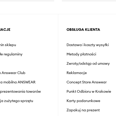
MACJE
OBSŁUGA KLIENTA
in sklepu
Dostawa i koszty wysyłki
łe regulaminy
Metody płatności
Zwroty/odstąp od umowy
 Answear Club
Reklamacje
cja mobilna ANSWEAR
Concept Store Answear
prezentowania towarów
Punkt Odbioru w Krakowie
cja zużytego sprzętu
Karty podarunkowe
Zapakuj na prezent