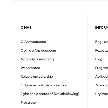
O NAS
INFOR
O Answear.com
Regulam
Opinie o Answear.com
Pozosta
Nagrody i certyfikaty
Blog
Współpraca
Program
Relacje inwestorskie
Aplika
Odpowiedzialność społeczna
Zasady 
Zgłaszanie naruszeń (whistleblowing)
Utyliza
Pressroom