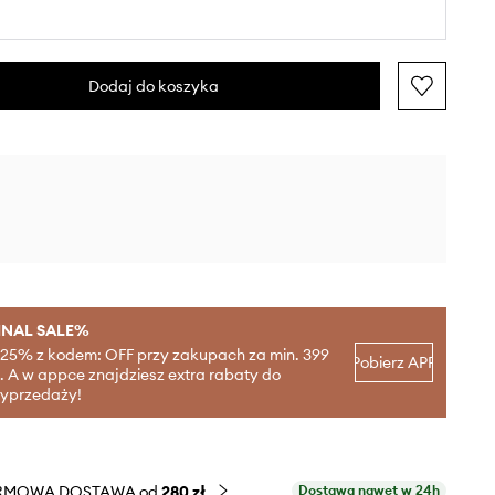
Dodaj do koszyka
INAL SALE%
-25% z kodem: OFF przy zakupach za min. 399
Pobierz APP
ł. A w appce znajdziesz extra rabaty do
yprzedaży!
RMOWA DOSTAWA od
280 zł
Dostawa nawet w 24h