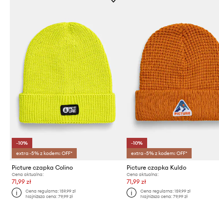
-10%
-10%
extra -5% z kodem: OFF*
extra -5% z kodem: OFF*
Picture czapka Colino
Picture czapka Kuldo
Cena aktualna:
Cena aktualna:
71,99 zł
71,99 zł
Cena regularna:
159,99 zł
Cena regularna:
159,99 zł
Najniższa cena:
79,99 zł
Najniższa cena:
79,99 zł