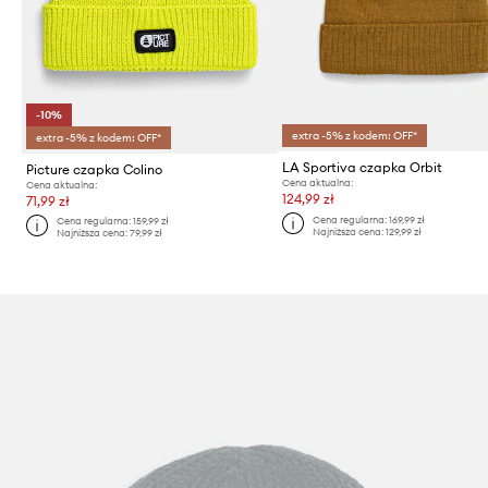
-10%
extra -5% z kodem: OFF*
extra -5% z kodem: OFF*
LA Sportiva czapka Orbit
Picture czapka Colino
Cena aktualna:
Cena aktualna:
124,99 zł
71,99 zł
Cena regularna:
169,99 zł
Cena regularna:
159,99 zł
Najniższa cena:
129,99 zł
Najniższa cena:
79,99 zł