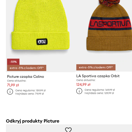
-10%
extra -5% z kodem: OFF*
extra -5% z kodem: OFF*
LA Sportiva czapka Orbit
Picture czapka Colino
Cena aktualna:
Cena aktualna:
124,99 zł
71,99 zł
Cena regularna:
169,99 zł
Cena regularna:
159,99 zł
Najniższa cena:
129,99 zł
Najniższa cena:
79,99 zł
Odkryj produkty Picture