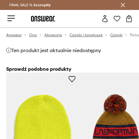
FINAL SALE %
Szczegóły
Oszczędzaj z Answear Club >
Answear
Ona
Akcesoria
Czapki i kapelusze
Czapki
Pict
Ten produkt jest aktualnie niedostępny
Sprawdź podobne produkty