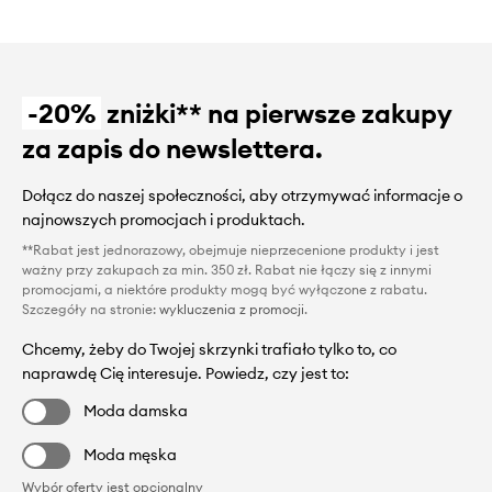
-20%
zniżki** na pierwsze zakupy
za zapis do newslettera.
Dołącz do naszej społeczności, aby otrzymywać informacje o
najnowszych promocjach i produktach.
**Rabat jest jednorazowy, obejmuje nieprzecenione produkty i jest
ważny przy zakupach za min. 350 zł. Rabat nie łączy się z innymi
promocjami, a niektóre produkty mogą być wyłączone z rabatu.
Szczegóły na stronie:
wykluczenia z promocji
.
Chcemy, żeby do Twojej skrzynki trafiało tylko to, co
naprawdę Cię interesuje. Powiedz, czy jest to:
Moda damska
Moda męska
Wybór oferty jest opcjonalny