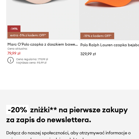
-14%
extra -5% z kodem: OFF*
-15% z kodem: OFF*
Marc O'Polo czapka z daszkiem bawełniana
Cena aktualna:
79,99 zł
329,99 zł
Cena regularna:
179,99 zł
Najniższa cena:
93,99 zł
-20%
zniżki** na pierwsze zakupy
za zapis do newslettera.
Dołącz do naszej społeczności, aby otrzymywać informacje o