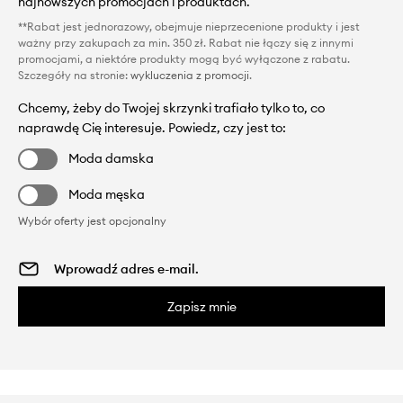
najnowszych promocjach i produktach.
**Rabat jest jednorazowy, obejmuje nieprzecenione produkty i jest
ważny przy zakupach za min. 350 zł. Rabat nie łączy się z innymi
promocjami, a niektóre produkty mogą być wyłączone z rabatu.
Szczegóły na stronie:
wykluczenia z promocji
.
Chcemy, żeby do Twojej skrzynki trafiało tylko to, co
naprawdę Cię interesuje. Powiedz, czy jest to:
Moda damska
Moda męska
Wybór oferty jest opcjonalny
Zapisz mnie