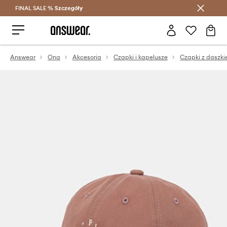
FINAL SALE %
Szczegóły
Oszczędzaj z Answear Club >
Answear
Ona
Akcesoria
Czapki i kapelusze
Czapki z daszk