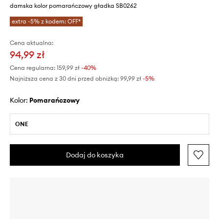
damska kolor pomarańczowy gładka SB0262
extra -5% z kodem: OFF*
Cena aktualna:
94,99 zł
Cena regularna:
159,99 zł
-40%
Najniższa cena z 30 dni przed obniżką:
99,99 zł
 -5%
Kolor:
pomarańczowy
ONE
Dodaj do koszyka