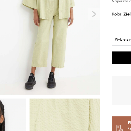
Najniższa c
Kolor:
zi
Wybierz 
F
*