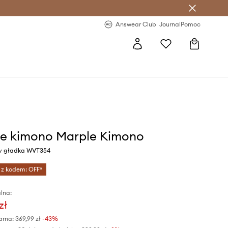
letter >
Regularne nowości >
Answear Club
Journal
Pomoc
re kimono Marple Kimono
ony gładka WVT354
 z kodem: OFF*
lna:
zł
arna:
369,99 zł
-43%