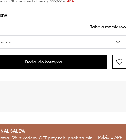
ena z 30 dni przed obniżką:
229,99 zł
 -8%
elony
Tabela rozmiarów
rozmiar
Dodaj do koszyka
INAL SALE%
Pobierz APP
extra -5% z kodem: OFF przy zakupach za min.