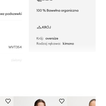
100 % Bawełna organiczna
bez podszewki
KRÓJ
Krój
:
oversize
Rodzaj rękawa
:
kimono
WVT354
zielony
Picture