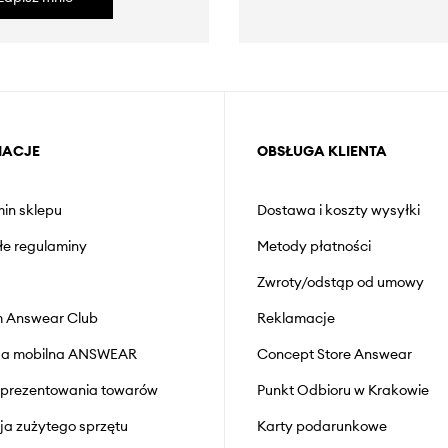
MACJE
OBSŁUGA KLIENTA
in sklepu
Dostawa i koszty wysyłki
łe regulaminy
Metody płatności
Zwroty/odstąp od umowy
 Answear Club
Reklamacje
cja mobilna ANSWEAR
Concept Store Answear
prezentowania towarów
Punkt Odbioru w Krakowie
cja zużytego sprzętu
Karty podarunkowe