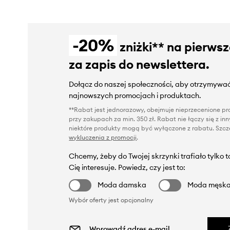
-20%
zniżki** na pierws
za zapis do newslettera.
Dołącz do naszej społeczności, aby otrzymywać
najnowszych promocjach i produktach.
**Rabat jest jednorazowy, obejmuje nieprzecenione pro
przy zakupach za min. 350 zł. Rabat nie łączy się z i
niektóre produkty mogą być wyłączone z rabatu. Szcze
wykluczenia z promocji
.
Chcemy, żeby do Twojej skrzynki trafiało tylko 
Cię interesuje. Powiedz, czy jest to:
Moda damska
Moda męsk
Wybór oferty jest opcjonalny