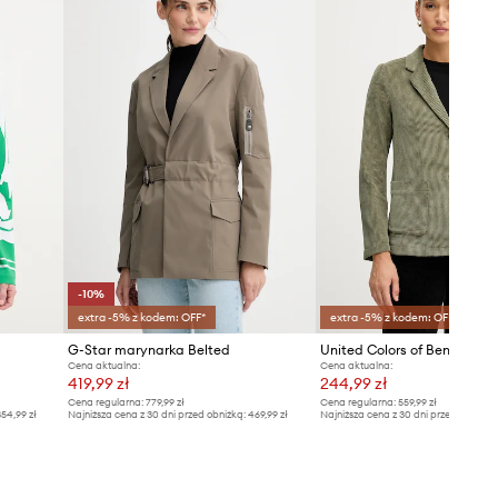
-10%
extra -5% z kodem: OFF*
extra -5% z kodem: OFF*
G-Star marynarka Belted
Cena aktualna:
Cena aktualna:
419,99 zł
244,99 zł
Cena regularna:
779,99 zł
Cena regularna:
559,99 zł
54,99 zł
Najniższa cena z 30 dni przed obniżką:
469,99 zł
Najniższa cena z 30 dni przed obniżką