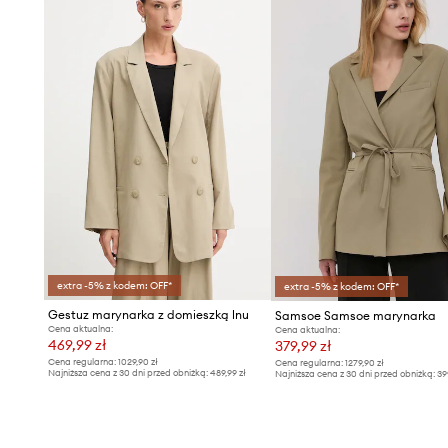
- Wymiary podane dla rozmiaru: S.
extra -5% z kodem: OFF*
extra -5% z kodem: OFF*
Gestuz marynarka z domieszką lnu
Samsoe Samsoe marynarka
Cena aktualna:
Cena aktualna:
469,99 zł
379,99 zł
Cena regularna:
1029,90 zł
Cena regularna:
1279,90 zł
Najniższa cena z 30 dni przed obniżką:
489,99 zł
Najniższa cena z 30 dni przed obniżką:
39