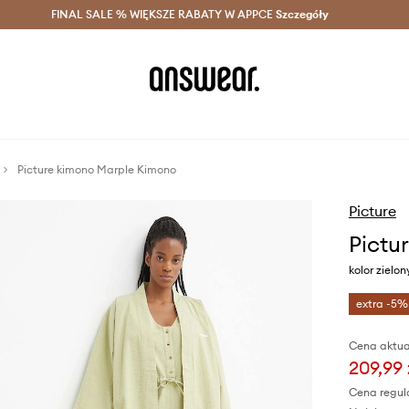
szczędzaj z Answear Club >
FINAL SALE % WIĘKSZE RABATY W APPCE
Dostawa nawet w 24h >
Szczegóły
News
Picture kimono Marple Kimono
Picture
Pictu
kolor ziel
extra -5%
Cena aktua
209,99 
Cena regul