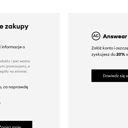
ze zakupy
Answear
 informacje o
Załóż konto i oszc
zyskujesz do
20%
s
dukty i jest ważny
nnymi promocjami, a
góły na stronie:
Dowiedz się w
to, co naprawdę
a
Zapisz mnie