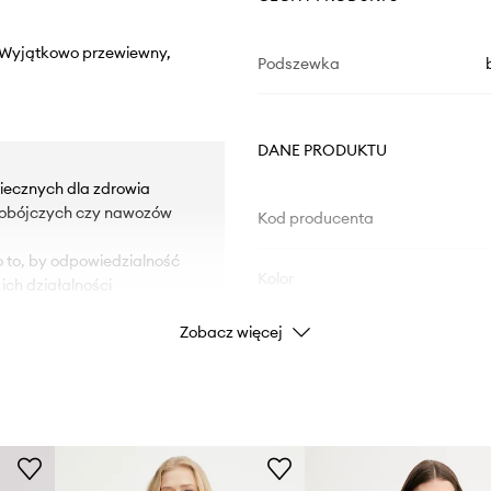
y. Wyjątkowo przewiewny,
Podszewka
DANE PRODUKTU
iecznych dla zdrowia
kobójczych czy nawozów
Kod producenta
 o to, by odpowiedzialność
Kolor
ich działalności
Zobacz więcej
ości.
Marka
ID Produktu