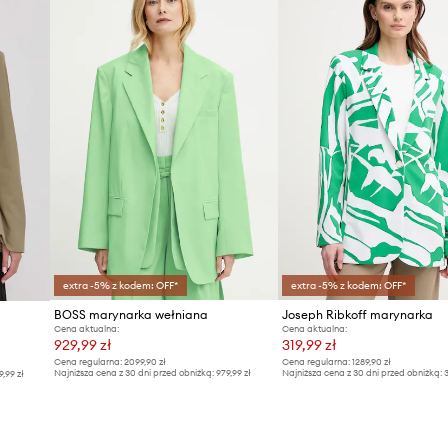
extra -5% z kodem: OFF*
extra -5% z kodem: OFF*
BOSS marynarka wełniana
Joseph Ribkoff marynarka
Cena aktualna:
Cena aktualna:
929,99 zł
319,99 zł
Cena regularna:
2099,90 zł
Cena regularna:
1289,90 zł
Najniższa cena z 30 dni przed obniżką:
979,99 zł
Najniższa cena z 30 dni przed obniżką:
3
9,99 zł