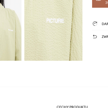
3
DA
ZWR
CECHY PRODUKTU