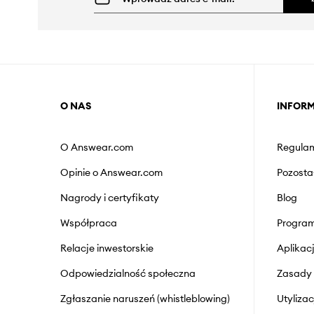
O NAS
INFOR
O Answear.com
Regulam
Opinie o Answear.com
Pozosta
Nagrody i certyfikaty
Blog
Współpraca
Program
Relacje inwestorskie
Aplika
Odpowiedzialność społeczna
Zasady 
Zgłaszanie naruszeń (whistleblowing)
Utyliza