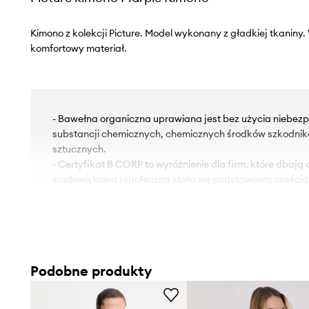
Kimono z kolekcji Picture. Model wykonany z gładkiej tkanin
komfortowy materiał.
- Bawełna organiczna uprawiana jest bez użycia niebezp
substancji chemicznych, chemicznych środków szkodni
sztucznych.
- Certyfikat B CORP to wyróżnienie dla firm, które dbają
środowiskowa i społeczna stała się podstawową częścią 
biznesowej.
- Krój rękawa z obniżoną linią ramion nie ogranicza mobiln
- Luźny krój zapewniający pełną swobodę ruchów.
- Cienka, nieelastyczna tkanina.
- Niezapinany model.
Podobne produkty
- Długość rękawa(mierzona od kołnierza): 68 cm.
- Długość: 75 cm.
- Szerokość pod pachami: 68 cm.