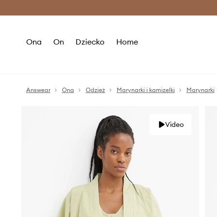
Premium Fashion Benefits >
O
Ona
On
Dziecko
Home
Answear
Ona
Odzież
Marynarki i kamizelki
Marynarki
Video