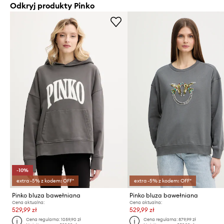
Odkryj produkty Pinko
-10%
extra -5% z kodem: OFF*
extra -5% z kodem: OFF*
Pinko bluza bawełniana
Pinko bluza bawełniana
Cena aktualna:
Cena aktualna:
529,99 zł
529,99 zł
Cena regularna:
1059,90 zł
Cena regularna:
879,99 zł