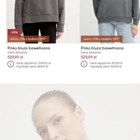
-10%
extra -5% z kodem: OFF*
extra -5% z kodem: OFF*
Pinko bluza bawełniana
Pinko bluza bawełniana
Cena aktualna:
Cena aktualna:
529,99 zł
529,99 zł
Cena regularna:
1059,90 zł
Cena regularna:
879,99 zł
Najniższa cena:
589,99 zł
Najniższa cena:
559,99 zł