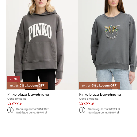
-10%
extra -5% z kodem: OFF*
extra -5% z kodem: OFF*
Pinko bluza bawełniana
Pinko bluza bawełniana
Cena aktualna:
Cena aktualna:
529,99 zł
529,99 zł
Cena regularna:
1059,90 zł
Cena regularna:
879,99 zł
Najniższa cena:
589,99 zł
Najniższa cena:
559,99 zł