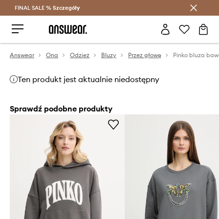
FINAL SALE %
Szczegóły
Oszczędzaj z Answear Club >
Answear
Ona
Odzież
Bluzy
Przez głowę
Pinko bluza baw
Ten produkt jest aktualnie niedostępny
Sprawdź podobne produkty