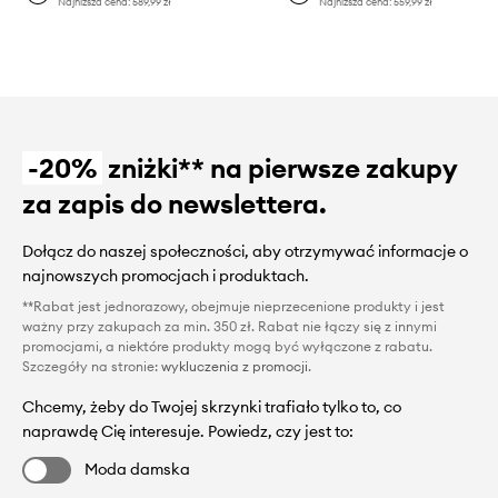
Najniższa cena:
589,99 zł
Najniższa cena:
559,99 zł
-20%
zniżki** na pierwsze zakupy
za zapis do newslettera.
Dołącz do naszej społeczności, aby otrzymywać informacje o
najnowszych promocjach i produktach.
**Rabat jest jednorazowy, obejmuje nieprzecenione produkty i jest
ważny przy zakupach za min. 350 zł. Rabat nie łączy się z innymi
promocjami, a niektóre produkty mogą być wyłączone z rabatu.
Szczegóły na stronie:
wykluczenia z promocji
.
Chcemy, żeby do Twojej skrzynki trafiało tylko to, co
naprawdę Cię interesuje. Powiedz, czy jest to:
Moda damska