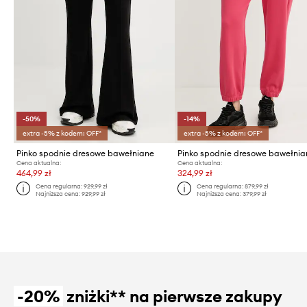
-50%
-14%
extra -5% z kodem: OFF*
extra -5% z kodem: OFF*
Pinko spodnie dresowe bawełniane
Pinko spodnie dresowe bawełnia
Cena aktualna:
Cena aktualna:
464,99 zł
324,99 zł
Cena regularna:
929,99 zł
Cena regularna:
879,99 zł
Najniższa cena:
929,99 zł
Najniższa cena:
379,99 zł
-20%
zniżki** na pierwsze zakupy