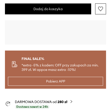
Dodaj do koszyka
FINAL SALE%
*extra -5% z kodem: OFF przy zakupach za min.
399 zł. W appce masz extra -10%!
Pobierz APP
DARMOWA DOSTAWA od
280 zł
Dostawa nawet w 24h