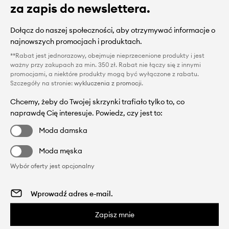
za zapis do newslettera.
Dołącz do naszej społeczności, aby otrzymywać informacje o
najnowszych promocjach i produktach.
**Rabat jest jednorazowy, obejmuje nieprzecenione produkty i jest
ważny przy zakupach za min. 350 zł. Rabat nie łączy się z innymi
promocjami, a niektóre produkty mogą być wyłączone z rabatu.
Szczegóły na stronie:
wykluczenia z promocji
.
Chcemy, żeby do Twojej skrzynki trafiało tylko to, co
naprawdę Cię interesuje. Powiedz, czy jest to:
Moda damska
Moda męska
Wybór oferty jest opcjonalny
Zapisz mnie