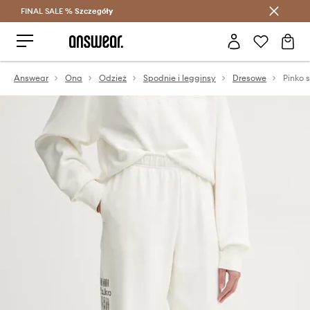
FINAL SALE %
Szczegóły
Oszczędzaj z Answear Club >
Answear
Ona
Odzież
Spodnie i legginsy
Dresowe