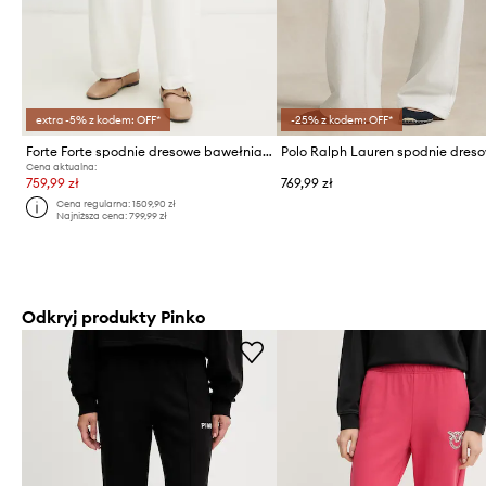
extra -5% z kodem: OFF*
-25% z kodem: OFF*
Forte Forte spodnie dresowe bawełniane
Cena aktualna:
759,99 zł
769,99 zł
Cena regularna:
1509,90 zł
Najniższa cena:
799,99 zł
Odkryj produkty Pinko