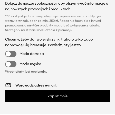
Dołącz do naszej społeczności, aby otrzymywać informacje o
najnowszych promocjach i produktach.
**Rabat jest jednorazowy, obejmuje nieprzecenione produkty i jest
ważny przy zakupach za min. 350 zł. Rabat nie łączy się z innymi
promocjami, a niektóre produkty mogą być wyłączone z rabatu.
Szczegóły na stronie:
wykluczenia z promocji
.
Chcemy, żeby do Twojej skrzynki trafiało tylko to, co
naprawdę Cię interesuje. Powiedz, czy jest to:
Moda damska
Moda męska
Wybór oferty jest opcjonalny
Zapisz mnie