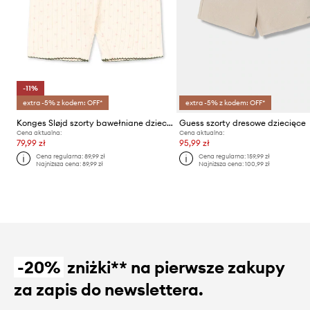
-11%
extra -5% z kodem: OFF*
extra -5% z kodem: OFF*
Konges Sløjd szorty bawełniane dziecięce MINNIE SHORT LEGGINGS GOTS
Guess szorty dresowe dziecięce
Cena aktualna:
Cena aktualna:
79,99 zł
95,99 zł
Cena regularna:
89,99 zł
Cena regularna:
159,99 zł
Najniższa cena:
89,99 zł
Najniższa cena:
100,99 zł
-20%
zniżki** na pierwsze zakupy
za zapis do newslettera.