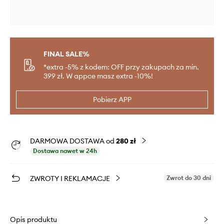
FINAL SALE%
*extra -5% z kodem: OFF przy zakupach za min.
399 zł. W appce masz extra -10%!
Pobierz APP
DARMOWA DOSTAWA od
280 zł
Dostawa nawet w 24h
ZWROTY I REKLAMACJE
Zwrot do 30 dni
Opis produktu