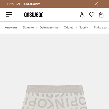
FINAL SALE %
Szczegóły
Oszczędzaj z Answear Club >
Answear
Dziecko
Dziewczynka
Odzież
Szorty
Pinko szor