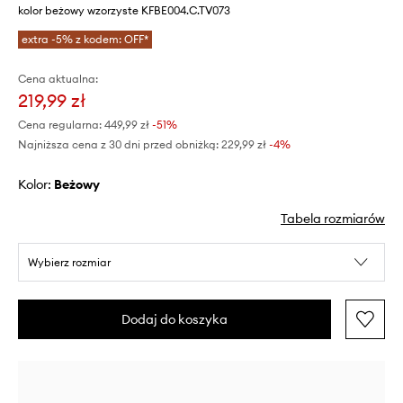
kolor beżowy wzorzyste KFBE004.C.TV073
extra -5% z kodem: OFF*
Cena aktualna:
219,99 zł
Cena regularna:
449,99 zł
-51%
Najniższa cena z 30 dni przed obniżką:
229,99 zł
 -4%
Kolor:
beżowy
Tabela rozmiarów
Wybierz rozmiar
Dodaj do koszyka