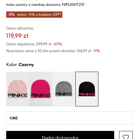
kolor czarny z cienkiej dzianiny F4PIJGHT219
-11%
extra -5% z kodem: OFF*
Cena aktualna:
119,99 zł
Cena regularna:
299,99 zł
-60%
Najniższa cena z 30 dni przed obniżką:
134,99 zł
 -11%
Kolor:
czarny
ONE
Dodaj do koszyka