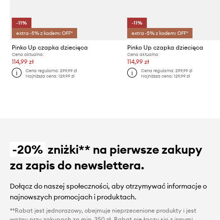
-11%
-11%
extra -5% z kodem: OFF*
extra -5% z kodem: OFF*
Pinko Up czapka dziecięca
Pinko Up czapka dziecięca
Cena aktualna:
Cena aktualna:
114,99 zł
114,99 zł
Cena regularna:
299,99 zł
Cena regularna:
299,99 zł
Najniższa cena:
129,99 zł
Najniższa cena:
129,99 zł
-20%
zniżki** na pierwsze zakupy
za zapis do newslettera.
Dołącz do naszej społeczności, aby otrzymywać informacje o
najnowszych promocjach i produktach.
**Rabat jest jednorazowy, obejmuje nieprzecenione produkty i jest
ważny przy zakupach za min. 350 zł. Rabat nie łączy się z innymi