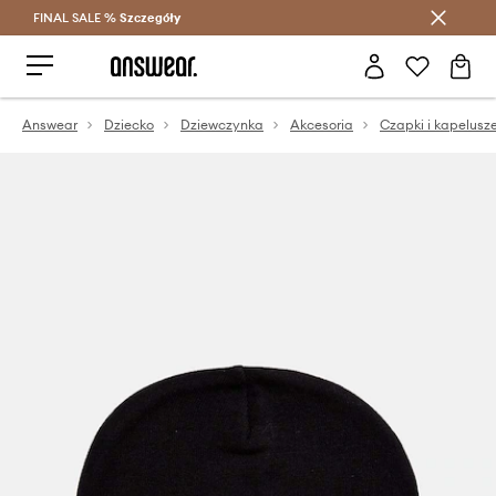
FINAL SALE %
Szczegóły
Oszczędzaj z Answear Club >
Answear
Dziecko
Dziewczynka
Akcesoria
Czapki i kapelusz