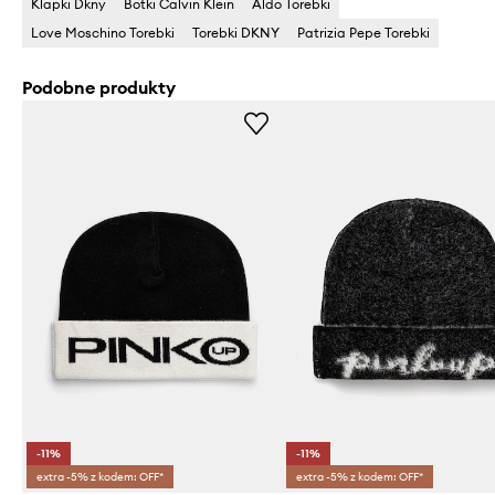
Klapki Dkny
Botki Calvin Klein
Aldo Torebki
Love Moschino Torebki
Torebki DKNY
Patrizia Pepe Torebki
Podobne produkty
-11%
-11%
extra -5% z kodem: OFF*
extra -5% z kodem: OFF*