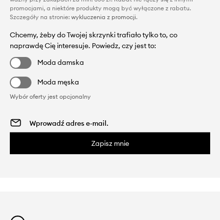
promocjami, a niektóre produkty mogą być wyłączone z rabatu.
Szczegóły na stronie:
wykluczenia z promocji
.
Chcemy, żeby do Twojej skrzynki trafiało tylko to, co
naprawdę Cię interesuje. Powiedz, czy jest to:
Moda damska
Moda męska
Wybór oferty jest opcjonalny
Zapisz mnie