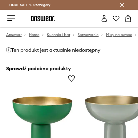
FINAL SALE %
Szczegóły
Oszczędzaj z Answear Club >
Answear
Home
Kuchnia i bar
Serwowanie
Misy na owoce
Ten produkt jest aktualnie niedostępny
Sprawdź podobne produkty