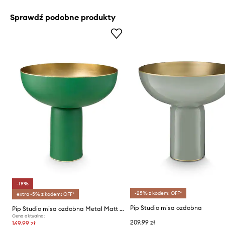
Sprawdź podobne produkty
-19%
-25% z kodem: OFF*
extra -5% z kodem: OFF*
Pip Studio misa ozdobna
Pip Studio misa ozdobna Metal Matt Green
Cena aktualna:
209,99 zł
169,99 zł