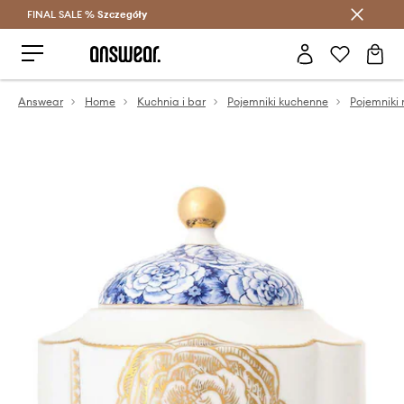
FINAL SALE %
Szczegóły
Oszczędzaj z Answear Club >
Answear
Home
Kuchnia i bar
Pojemniki kuchenne
Pojemniki