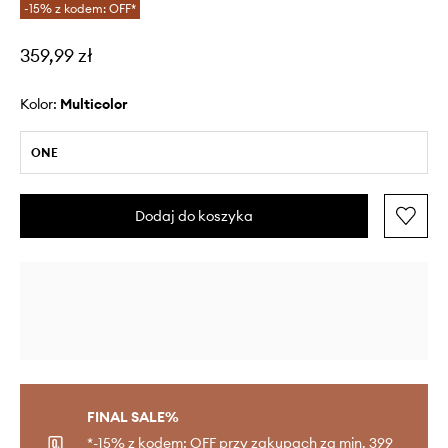
-15% z kodem: OFF*
359,99 zł
Kolor:
multicolor
ONE
Dodaj do koszyka
FINAL SALE%
*-15% z kodem: OFF przy zakupach za min. 399