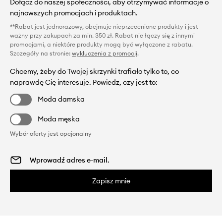
Dołącz do naszej społeczności, aby otrzymywać informacje o
najnowszych promocjach i produktach.
**Rabat jest jednorazowy, obejmuje nieprzecenione produkty i jest
ważny przy zakupach za min. 350 zł. Rabat nie łączy się z innymi
promocjami, a niektóre produkty mogą być wyłączone z rabatu.
Szczegóły na stronie:
wykluczenia z promocji
.
Chcemy, żeby do Twojej skrzynki trafiało tylko to, co
naprawdę Cię interesuje. Powiedz, czy jest to:
Moda damska
Moda męska
Wybór oferty jest opcjonalny
Zapisz mnie