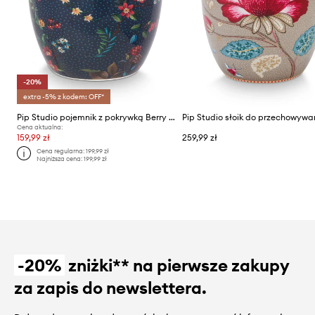
-20%
extra -5% z kodem: OFF*
Pip Studio pojemnik z pokrywką Berry Blues 1,5 L
Cena aktualna:
159,99 zł
259,99 zł
Cena regularna:
199,99 zł
Najniższa cena:
199,99 zł
-20%
zniżki** na pierwsze zakupy
za zapis do newslettera.