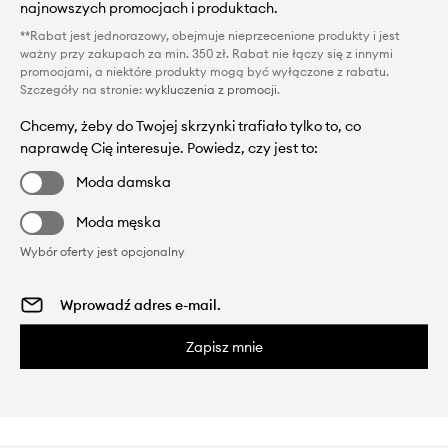
najnowszych promocjach i produktach.
**Rabat jest jednorazowy, obejmuje nieprzecenione produkty i jest
ważny przy zakupach za min. 350 zł. Rabat nie łączy się z innymi
promocjami, a niektóre produkty mogą być wyłączone z rabatu.
Szczegóły na stronie:
wykluczenia z promocji
.
Chcemy, żeby do Twojej skrzynki trafiało tylko to, co
naprawdę Cię interesuje. Powiedz, czy jest to:
Moda damska
Moda męska
Wybór oferty jest opcjonalny
Zapisz mnie