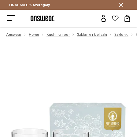
FINAL SALE %
Szczegóły
Oszczędzaj z Answear Club >
Answear
Home
Kuchnia i bar
Szklanki i kieliszki
Szklanki