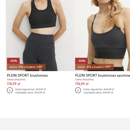
-50%
-50%
extra -5% z kodem: OFF*
extra -5% z kodem: OFF*
PLEIN SPORT biustonosz
PLEIN SPORT biustonosz sporto
Cena aktualna:
Cena aktualna:
174,99 zł
174,99 zł
Cena regularna:
349,99 zł
Cena regularna:
349,99 zł
Najniższa cena:
349,99 zł
Najniższa cena:
349,99 zł