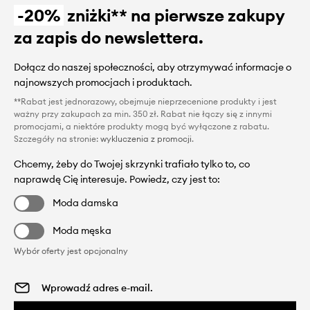
-20%
zniżki** na pierwsze zakupy
za zapis do newslettera.
Dołącz do naszej społeczności, aby otrzymywać informacje o
najnowszych promocjach i produktach.
**Rabat jest jednorazowy, obejmuje nieprzecenione produkty i jest
ważny przy zakupach za min. 350 zł. Rabat nie łączy się z innymi
promocjami, a niektóre produkty mogą być wyłączone z rabatu.
Szczegóły na stronie:
wykluczenia z promocji
.
Chcemy, żeby do Twojej skrzynki trafiało tylko to, co
naprawdę Cię interesuje. Powiedz, czy jest to:
Moda damska
Moda męska
Wybór oferty jest opcjonalny