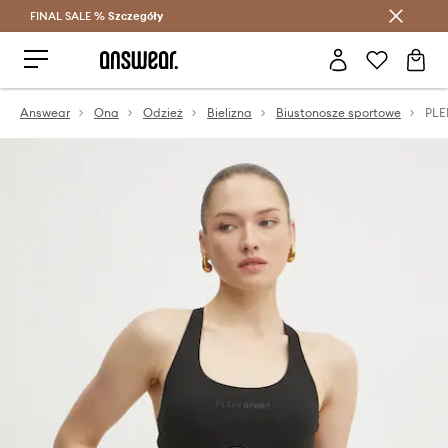
FINAL SALE %
Szczegóły
Oszczędzaj z Answear Club >
Answear
Ona
Odzież
Bielizna
Biustonosze sportowe
PLE