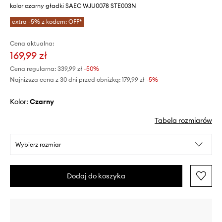
kolor czarny gładki SAEC WJU0078 STE003N
extra -5% z kodem: OFF*
Cena aktualna:
169,99 zł
Cena regularna:
339,99 zł
-50%
Najniższa cena z 30 dni przed obniżką:
179,99 zł
 -5%
Kolor:
czarny
Tabela rozmiarów
Wybierz rozmiar
Dodaj do koszyka