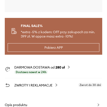
FINAL SALE%
*extra -5% z kodem: OFF przy zakupach za min.
399 zł. W appce masz extra -10%!
Pobierz APP
DARMOWA DOSTAWA od
280 zł
Dostawa nawet w 24h
ZWROTY I REKLAMACJE
Zwrot do 30 dni
Opis produktu