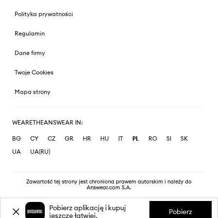
Polityka prywatności
Regulamin
Dane firmy
Twoje Cookies
Mapa strony
WEARETHEANSWEAR IN:
BG
CY
CZ
GR
HR
HU
IT
PL
RO
SI
SK
UA
UA(RU)
Zawartość tej strony jest chroniona prawem autorskim i należy do
Answear.com S.A.
Pobierz aplikację i kupuj
Pobierz
jeszcze łatwiej.