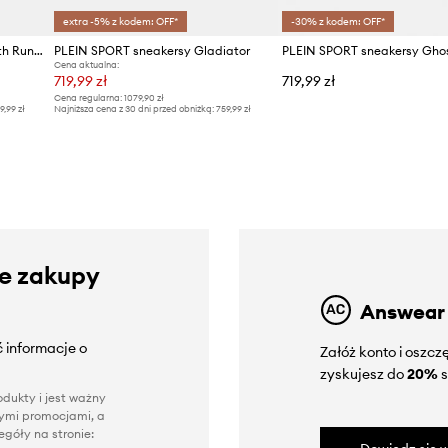
extra -5% z kodem: OFF*
-30% z kodem: OFF*
PLEIN SPORT sneakersy Stealth Runner Extra Light
PLEIN SPORT sneakersy Gladiator
PLEIN SPORT sneakersy Gho
Cena aktualna:
719,99 zł
719,99 zł
Cena regularna:
1079,90 zł
9,99 zł
Najniższa cena z 30 dni przed obniżką:
759,99 zł
ze zakupy
Answear
 informacje o
Załóż konto i oszc
zyskujesz do
20%
s
dukty i jest ważny
nnymi promocjami, a
góły na stronie: