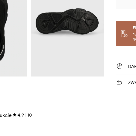
F
*
3
DA
ZWR
ukcie
4.9
10