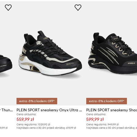
Marka
ID Produktu
extra -5% z kodem: OFF*
extra -5% z kodem: OFF*
PLEIN SPORT sneakersy Cyber Thunder
PLEIN SPORT sneakersy Onyx Ultra Gen.X.05
PLEIN SPORT sneakersy Sh
Cena aktualna:
Cena aktualna:
559,99 zł
599,99 zł
Cena regularna:
1029,90 zł
Cena regularna:
949,99 zł
9,99 zł
Najniższa cena z 30 dni przed obniżką:
619,99 zł
Najniższa cena z 30 dni przed obniżką:
6