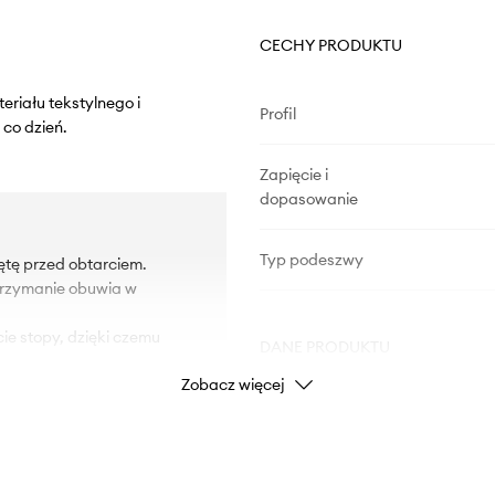
CECHY PRODUKTU
riału tekstylnego i
Profil
 co dzień.
Zapięcie i
dopasowanie
Typ podeszwy
ętę przed obtarciem.
utrzymanie obuwia w
ie stopy, dzięki czemu
DANE PRODUKTU
Zobacz więcej
na na uszkodzenia.
maga w jego ściąganiu.
Kod producenta
USC0608.
Kolor