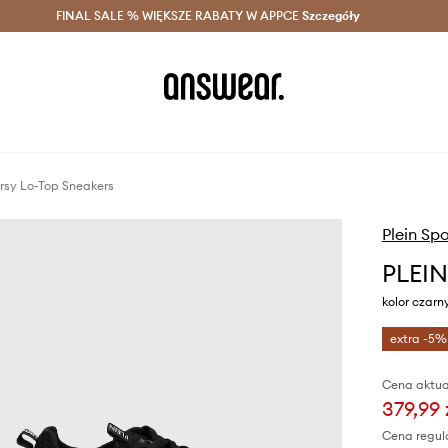
szczędzaj z Answear Club >
FINAL SALE % WIĘKSZE RABATY W APPCE
Dostawa nawet w 24h >
Szczegóły
News
sy Lo-Top Sneakers
Plein Spo
PLEIN
kolor czar
extra -5%
Cena aktua
379,99 
Cena regul