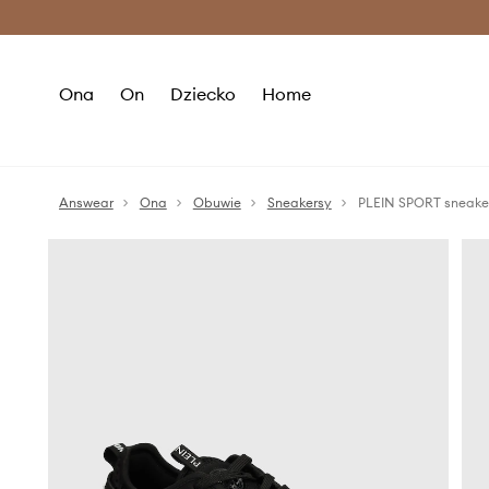
Premium Fashion Benefits >
O
Ona
On
Dziecko
Home
Answear
Ona
Obuwie
Sneakersy
PLEIN SPORT sneaker