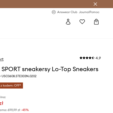
letter >
Regularne nowości >
Answear Club
Journal
Pomoc
4.9
rt
 SPORT sneakersy Lo-Top Sneakers
ny USC0608.STE003N.0202
 z kodem: OFF*
lna:
zł
arna:
699,99 zł
-45%