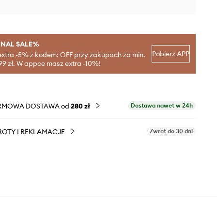
INAL SALE%
Pobierz APP
extra -5% z kodem: OFF przy zakupach za min.
99 zł. W appce masz extra -10%!
RMOWA DOSTAWA od
280 zł
Dostawa nawet w 24h
OTY I REKLAMACJE
Zwrot do 30 dni