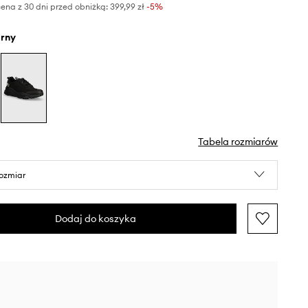
ena z 30 dni przed obniżką:
399,99 zł
 -5%
arny
Tabela rozmiarów
rozmiar
Dodaj do koszyka