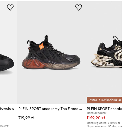
Plein Sport
extra -5% z kodem: OFF*
adowclaw
PLEIN SPORT sneakersy The Flame Gen.X.02 Tiger
Cena aktualna:
719,99 zł
1169,90 zł
Cena regularna:
2109,90 zł
29,99 zł
Najniższa cena z 30 dni przed obniżką