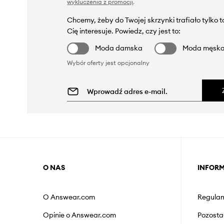
wykluczenia z promocji
.
Chcemy, żeby do Twojej skrzynki trafiało tylko 
Cię interesuje. Powiedz, czy jest to:
Moda damska
Moda męsk
Wybór oferty jest opcjonalny
O NAS
INFOR
O Answear.com
Regulam
Opinie o Answear.com
Pozosta