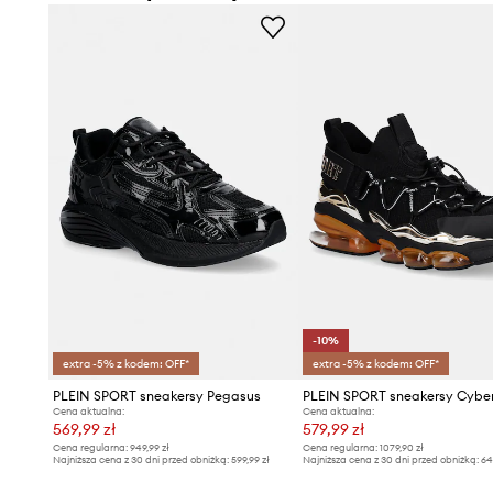
-10%
extra -5% z kodem: OFF*
extra -5% z kodem: OFF*
PLEIN SPORT sneakersy Pegasus
Cena aktualna:
Cena aktualna:
569,99 zł
579,99 zł
Cena regularna:
949,99 zł
Cena regularna:
1079,90 zł
Najniższa cena z 30 dni przed obniżką:
599,99 zł
Najniższa cena z 30 dni przed obniżką:
64