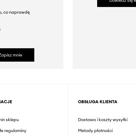
Dowiedz się w
to, co naprawdę
a
Zapisz mnie
MACJE
OBSŁUGA KLIENTA
in sklepu
Dostawa i koszty wysyłki
łe regulaminy
Metody płatności