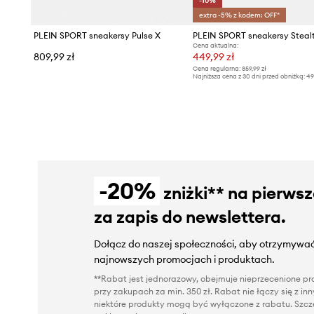
-10%
extra -5% z kodem: OFF*
PLEIN SPORT sneakersy Pulse X
Cena aktualna:
809,99 zł
449,99 zł
Cena regularna:
859,99 zł
Najniższa cena z 30 dni przed obniżką:
49
-20%
zniżki** na pierws
za zapis do newslettera.
Dołącz do naszej społeczności, aby otrzymywać
najnowszych promocjach i produktach.
**Rabat jest jednorazowy, obejmuje nieprzecenione pro
przy zakupach za min. 350 zł. Rabat nie łączy się z i
niektóre produkty mogą być wyłączone z rabatu. Szcze