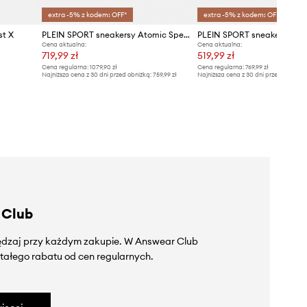
extra -5% z kodem: OFF*
extra -5% z kodem: OFF*
st X
PLEIN SPORT sneakersy Atomic Speed Flame
PLEIN SPORT sneakersy Apo
Cena aktualna:
Cena aktualna:
719,99 zł
519,99 zł
Cena regularna:
1079,90 zł
Cena regularna:
769,99 zł
Najniższa cena z 30 dni przed obniżką:
759,99 zł
Najniższa cena z 30 dni przed obniżką
 Club
zędzaj przy każdym zakupie. W Answear Club
tałego rabatu od cen regularnych.