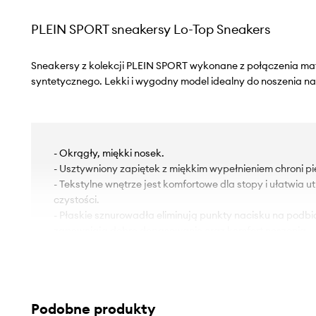
PLEIN SPORT sneakersy Lo-Top Sneakers
Sneakersy z kolekcji PLEIN SPORT wykonane z połączenia mate
syntetycznego. Lekki i wygodny model idealny do noszenia na
- Okrągły, miękki nosek.
- Usztywniony zapiętek z miękkim wypełnieniem chroni pi
- Tekstylne wnętrze jest komfortowe dla stopy i ułatwia 
czystości.
- Płaskie sznurowadła eliminują punkty nacisku na podbic
zapewniają dobre dopasowanie oraz komfort noszenia.
- Gumowa podeszwa zewnętrzna jest wytrzymała i odpor
- Pętelka z tyłu ułatwia wsunięcie buta na stopę oraz po
- Długość wkładki wynosi: 24 cm.
- Wymiary podane dla rozmiaru: 37.
Podobne produkty