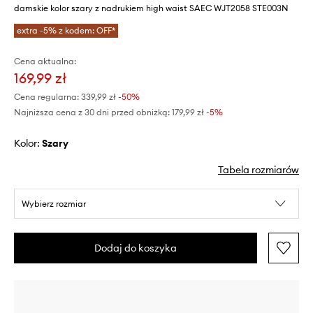
damskie kolor szary z nadrukiem high waist SAEC WJT2058 STE003N
extra -5% z kodem: OFF*
Cena aktualna:
169,99 zł
Cena regularna:
339,99 zł
-50%
Najniższa cena z 30 dni przed obniżką:
179,99 zł
 -5%
Kolor:
szary
Tabela rozmiarów
Wybierz rozmiar
Dodaj do koszyka