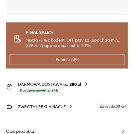
FINAL SALE%
*extra -5% z kodem: OFF przy zakupach za min.
399 zł. W appce masz extra -10%!
Pobierz APP
DARMOWA DOSTAWA od
280 zł
Dostawa nawet w 24h
ZWROTY I REKLAMACJE
Zwrot do 30 dni
Opis produktu