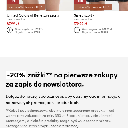
-10%
-10%
extra -5% z kodem: OFF*
extra -5% z kodem: OFF*
United Colors of Benetton szorty
Sisley szorty
Cena aktualna:
Cena aktualna:
87,99 zł
179,99 zł
Cena regularna:
189,99 zł
Cena regularna:
359,99 zł
Najniższa cena:
97,99 zł
Najniższa cena:
199,99 zł
-20%
zniżki** na pierwsze zakupy
za zapis do newslettera.
Dołącz do naszej społeczności, aby otrzymywać informacje o
najnowszych promocjach i produktach.
**Rabat jest jednorazowy, obejmuje nieprzecenione produkty i jest
ważny przy zakupach za min. 350 zł. Rabat nie łączy się z innymi
promocjami, a niektóre produkty mogą być wyłączone z rabatu.
Szczegóły na stronie:
wykluczenia z promocji
.