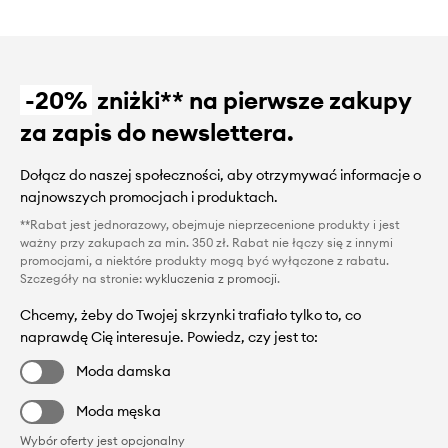
-20%
zniżki** na pierwsze zakupy
za zapis do newslettera.
Dołącz do naszej społeczności, aby otrzymywać informacje o
najnowszych promocjach i produktach.
**Rabat jest jednorazowy, obejmuje nieprzecenione produkty i jest
ważny przy zakupach za min. 350 zł. Rabat nie łączy się z innymi
promocjami, a niektóre produkty mogą być wyłączone z rabatu.
Szczegóły na stronie:
wykluczenia z promocji
.
Chcemy, żeby do Twojej skrzynki trafiało tylko to, co
naprawdę Cię interesuje. Powiedz, czy jest to:
Moda damska
Moda męska
Wybór oferty jest opcjonalny