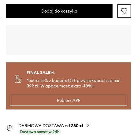
Dodaj do koszyka
FINAL SALE%
*extra -5% z kodem: OFF przy zakupach za min.
399 zł. W appce masz extra -10%!
Pobierz APP
DARMOWA DOSTAWA od
280 zł
Dostawa nawet w 24h