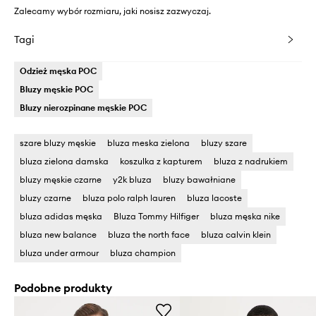
Zalecamy wybór rozmiaru, jaki nosisz zazwyczaj.
Tagi
Odzież męska POC
Bluzy męskie POC
Bluzy nierozpinane męskie POC
szare bluzy męskie
bluza meska zielona
bluzy szare
bluza zielona damska
koszulka z kapturem
bluza z nadrukiem
bluzy męskie czarne
y2k bluza
bluzy bawałniane
bluzy czarne
bluza polo ralph lauren
bluza lacoste
bluza adidas męska
Bluza Tommy Hilfiger
bluza męska nike
bluza new balance
bluza the north face
bluza calvin klein
bluza under armour
bluza champion
Podobne produkty