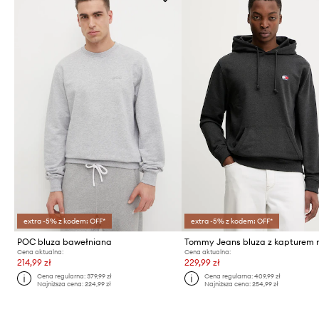
extra -5% z kodem: OFF*
extra -5% z kodem: OFF*
POC bluza bawełniana
Cena aktualna:
Cena aktualna:
214,99 zł
229,99 zł
Cena regularna:
379,99 zł
Cena regularna:
409,99 zł
Najniższa cena:
224,99 zł
Najniższa cena:
254,99 zł