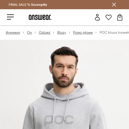
FINAL SALE %
Szczegóły
Oszczędzaj z Answear Club >
Answear
On
Odzież
Bluzy
Przez głowę
POC bluza baweł