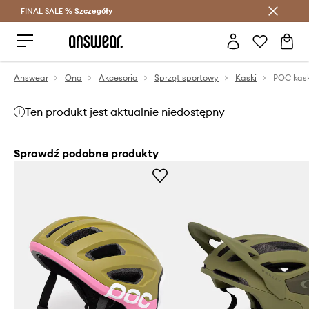
FINAL SALE %
Szczegóły
Oszczędzaj z Answear Club >
Answear
Ona
Akcesoria
Sprzęt sportowy
Kaski
POC kas
Ten produkt jest aktualnie niedostępny
Sprawdź podobne produkty