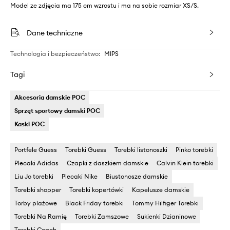
Model ze zdjęcia ma 175 cm wzrostu i ma na sobie rozmiar XS/S.
Dane techniczne
Technologia i bezpieczeństwo
:
MIPS
Tagi
Akcesoria damskie POC
Sprzęt sportowy damski POC
Kaski POC
Portfele Guess
Torebki Guess
Torebki listonoszki
Pinko torebki
Plecaki Adidas
Czapki z daszkiem damskie
Calvin Klein torebki
Liu Jo torebki
Plecaki Nike
Biustonosze damskie
Torebki shopper
Torebki kopertówki
Kapelusze damskie
Torby plażowe
Black Friday torebki
Tommy Hilfiger Torebki
Torebki Na Ramię
Torebki Zamszowe
Sukienki Dzianinowe
Torebki Coach