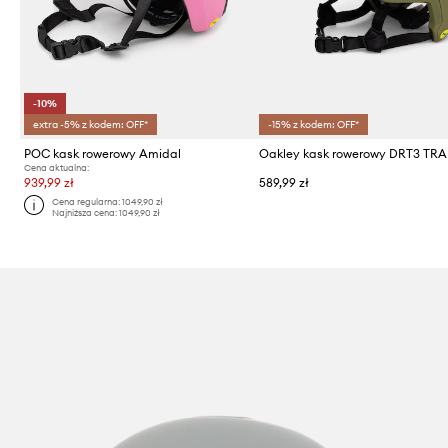
-10%
extra -5% z kodem: OFF*
-15% z kodem: OFF*
POC kask rowerowy Amidal
Cena aktualna:
939,99 zł
589,99 zł
Cena regularna:
1049,90 zł
Najniższa cena:
1049,90 zł