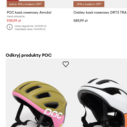
extra -5% z kodem: OFF*
-15% z kodem: OFF*
POC kask rowerowy Amidal
Cena aktualna:
939,99 zł
589,99 zł
Cena regularna:
1049,90 zł
Najniższa cena:
1049,90 zł
Odkryj produkty POC