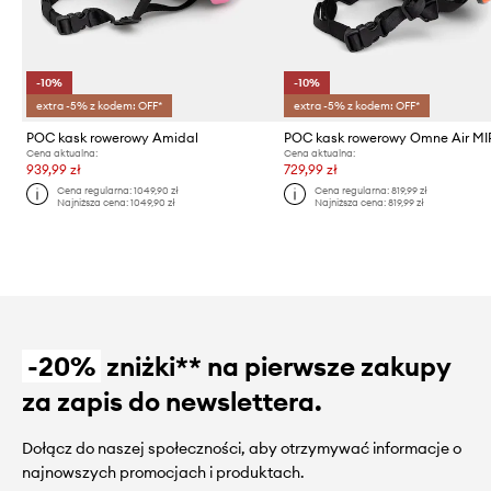
-10%
-10%
extra -5% z kodem: OFF*
extra -5% z kodem: OFF*
POC kask rowerowy Amidal
POC kask rowerowy Omne Air MI
Cena aktualna:
Cena aktualna:
939,99 zł
729,99 zł
Cena regularna:
1049,90 zł
Cena regularna:
819,99 zł
Najniższa cena:
1049,90 zł
Najniższa cena:
819,99 zł
-20%
zniżki** na pierwsze zakupy
za zapis do newslettera.
Dołącz do naszej społeczności, aby otrzymywać informacje o
najnowszych promocjach i produktach.