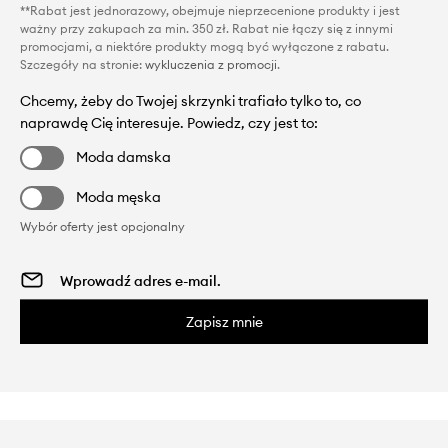
**Rabat jest jednorazowy, obejmuje nieprzecenione produkty i jest
ważny przy zakupach za min. 350 zł. Rabat nie łączy się z innymi
promocjami, a niektóre produkty mogą być wyłączone z rabatu.
Szczegóły na stronie:
wykluczenia z promocji
.
Chcemy, żeby do Twojej skrzynki trafiało tylko to, co
naprawdę Cię interesuje. Powiedz, czy jest to:
Moda damska
Moda męska
Wybór oferty jest opcjonalny
Zapisz mnie