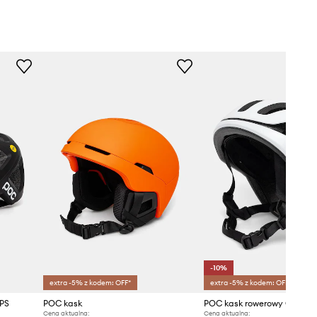
-10%
extra -5% z kodem: OFF*
extra -5% z kodem: OFF*
PS
POC kask
POC kask rowerowy Omne A
Cena aktualna:
Cena aktualna: