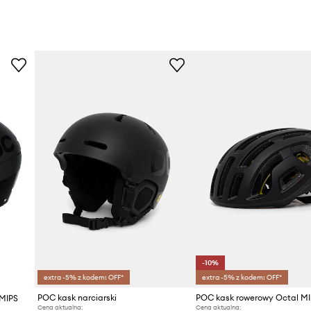
-10%
extra -5% z kodem: OFF*
extra -5% z kodem: OFF*
POC kask narciarski
POC kask rowerowy Octal MI
 MIPS
Cena aktualna:
Cena aktualna: