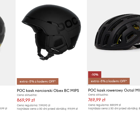
-10%
extra -5% z kodem: OFF*
extra -5% z kodem: OFF*
POC kask rowerowy Octal MI
POC kask narciarski Obex BC MIPS
Cena aktualna:
Cena aktualna:
769,99 zł
869,99 zł
Cena regularna:
859,99 zł
Cena regularna:
1199,90 zł
9,99 zł
Najniższa cena z 30 dni przed obniżką:
8
Najniższa cena z 30 dni przed obniżką:
919,99 zł