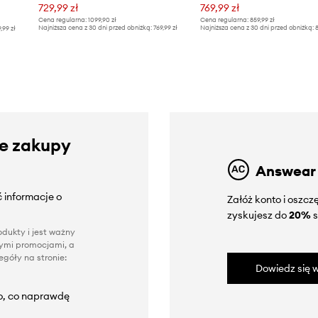
729,99 zł
769,99 zł
Cena regularna:
1099,90 zł
Cena regularna:
859,99 zł
Najniższa cena z 30 dni przed obniżką:
769,99 zł
Najniższa cena z 30 dni przed obniżką:
8
9,99 zł
ze zakupy
Answear
 informacje o
Załóż konto i oszc
zyskujesz do
20%
s
dukty i jest ważny
nnymi promocjami, a
góły na stronie:
Dowiedz się w
to, co naprawdę