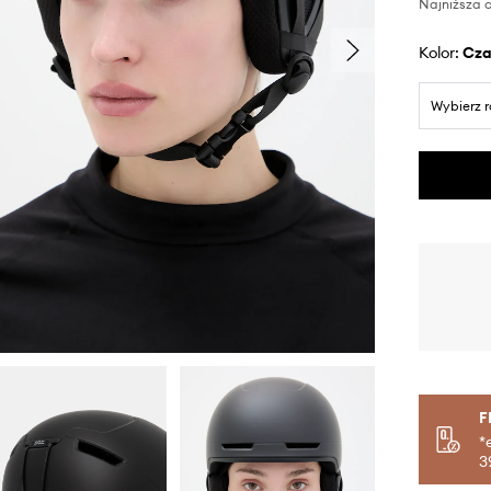
Najniższa c
Kolor:
cz
Wybierz 
F
*
3