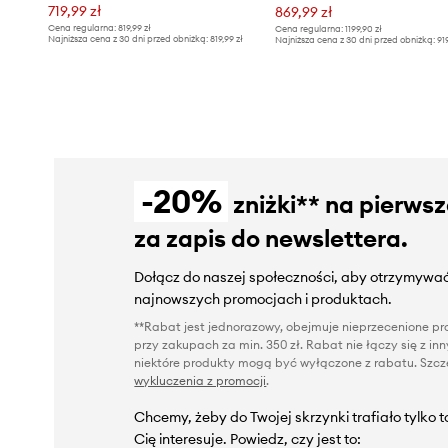
719,99 zł
869,99 zł
Cena regularna:
819,99 zł
Cena regularna:
1199,90 zł
Najniższa cena z 30 dni przed obniżką:
819,99 zł
Najniższa cena z 30 dni przed obniżką:
91
-20%
zniżki** na pierws
za zapis do newslettera.
Dołącz do naszej społeczności, aby otrzymywać
najnowszych promocjach i produktach.
**Rabat jest jednorazowy, obejmuje nieprzecenione pro
przy zakupach za min. 350 zł. Rabat nie łączy się z i
niektóre produkty mogą być wyłączone z rabatu. Szcze
wykluczenia z promocji
.
Chcemy, żeby do Twojej skrzynki trafiało tylko 
Cię interesuje. Powiedz, czy jest to: