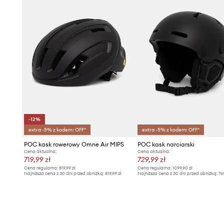
nabycia osobno).
-12%
extra -5% z kodem: OFF*
extra -5% z kodem: OFF*
POC kask rowerowy Omne Air MIPS
POC kask narciarski
Cena aktualna:
Cena aktualna:
719,99 zł
729,99 zł
Cena regularna:
819,99 zł
Cena regularna:
1099,90 zł
Najniższa cena z 30 dni przed obniżką:
819,99 zł
Najniższa cena z 30 dni przed obniżką:
76