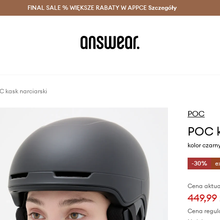
szczędzaj z Answear Club >
FINAL SALE % WIĘKSZE RABATY W APPCE
Dostawa nawet w 24h >
Szczegóły
News
 kask narciarski
POC
POC k
kolor czarn
-30%
e
Cena aktua
449,99 
Cena regul