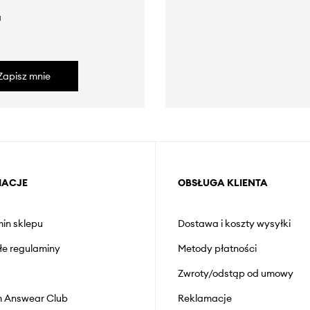
a
Zapisz mnie
MACJE
OBSŁUGA KLIENTA
in sklepu
Dostawa i koszty wysyłki
łe regulaminy
Metody płatności
Zwroty/odstąp od umowy
 Answear Club
Reklamacje