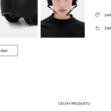
DA
ZWR
zdjęć
CECHY PRODUKTU