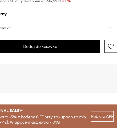
ena z 30 dni przed obniżką:
649,99 zł
 -30%
arny
rozmiar
Dodaj do koszyka
INAL SALE%
Pobierz APP
extra -5% z kodem: OFF przy zakupach za min.
99 zł. W appce masz extra -10%!