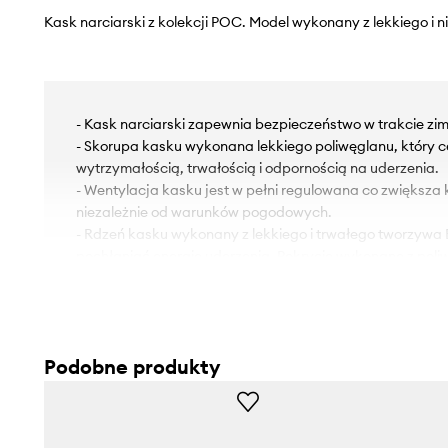
Kask narciarski z kolekcji POC. Model wykonany z lekkiego i 
- Kask narciarski zapewnia bezpieczeństwo w trakcie zi
- Skorupa kasku wykonana lekkiego poliwęglanu, który 
wytrzymałością, trwałością i odpornością na uderzenia.
- Wentylacja kasku jest w pełni regulowana co zwiększa 
niezależnie od warunków pogodowych.
- Rdzeń kasku wykonany z lekkiego i trwałego tworzywa 
pochłaniać energię uderzenia. Pokrycie wykonane z poli
gwarantuje wysoką ochronę i funkcjonalność.
- System regulacji 360° ułatwia wygodne i bezpieczne 
głowy.
- Zintegrowane otwory wentylacyjne odprowadzają parę
Podobne produkty
zapobiegając parowaniu gogli.
- Klips do zamocowania gogli zapewnia dodatkowe bezpi
gogle przymocowane do kasku, także w trakcie intensyw
- Kask jest kompatybilny z zestawem słuchawkowym Ob