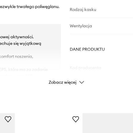
niezwykle trwałego poliwęglanu.
Rodzaj kasku
Wentylacja
mowej aktywności.
cechuje się wyjątkową
DANE PRODUKTU
komfort noszenia,
Kod producenta
EPS, które ma za zadanie
węglanu oraz ABS,
Zobacz więcej
Kolor producenta
dopasowanie do obwodu
Kolor
 na zewnątrz,
eczeństwo i utrzymuje
Marka
nego ruchu.
ex Communication (do
ID Produktu