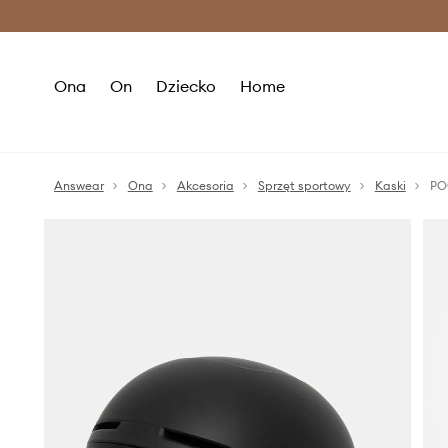
Premium Fashion Benefits >
O
Ona
On
Dziecko
Home
Answear
Ona
Akcesoria
Sprzęt sportowy
Kaski
POC