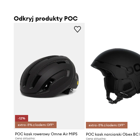
Odkryj produkty POC
-12%
extra -5% z kodem: OFF*
extra -5% z kodem: OFF*
POC kask rowerowy Omne Air MIPS
POC kask narciarski Obex BC
Cena aktualna:
Cena aktualna: