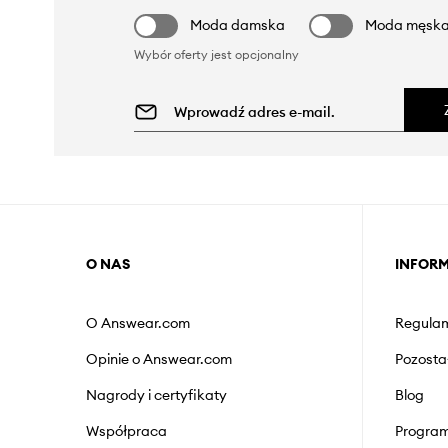
Moda damska
Moda męsk
Wybór oferty jest opcjonalny
O NAS
INFOR
O Answear.com
Regulam
Opinie o Answear.com
Pozosta
Nagrody i certyfikaty
Blog
Współpraca
Program