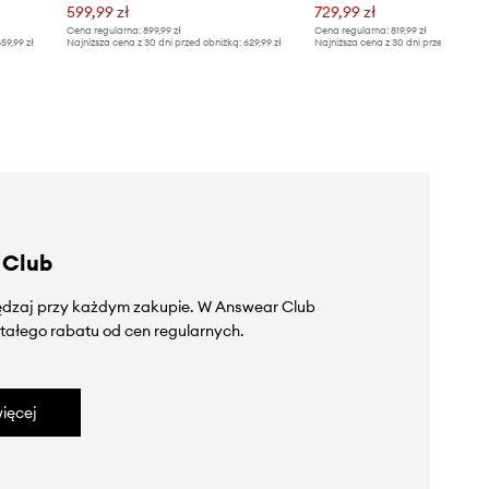
599,99 zł
729,99 zł
Cena regularna:
899,99 zł
Cena regularna:
819,99 zł
59,99 zł
Najniższa cena z 30 dni przed obniżką:
629,99 zł
Najniższa cena z 30 dni przed obniżką
 Club
zędzaj przy każdym zakupie. W Answear Club
tałego rabatu od cen regularnych.
ięcej