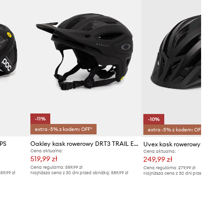
-11%
-10%
extra -5% z kodem: OFF*
extra -5% z kodem: OFF*
PS
Oakley kask rowerowy DRT3 TRAIL EUROPE
Uvex kask rowerowy Viva 3
Cena aktualna:
Cena aktualna:
519,99 zł
249,99 zł
Cena regularna:
589,99 zł
Cena regularna:
279,99 zł
59,99 zł
Najniższa cena z 30 dni przed obniżką:
589,99 zł
Najniższa cena z 30 dni przed obniżką