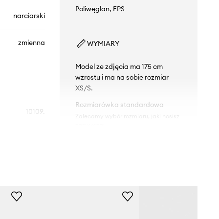
Poliwęglan, EPS
narciarski
zmienna
WYMIARY
Model ze zdjęcia ma 175 cm
wzrostu i ma na sobie rozmiar
XS/S.
Rozmiarówka standardowa
10109.
Zalecamy wybór rozmiaru, jaki nosisz
zazwyczaj.
1002
DANE TECHNICZNE
czarny
Technologia i bezpieczeństwo
:
POC
Hardshell (ABS)