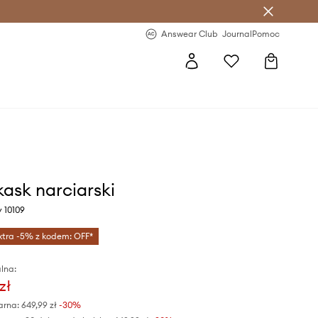
letter >
Regularne nowości >
Answear Club
Journal
Pomoc
ask narciarski
y 10109
xtra -5% z kodem: OFF*
lna:
zł
arna:
649,99 zł
-30%