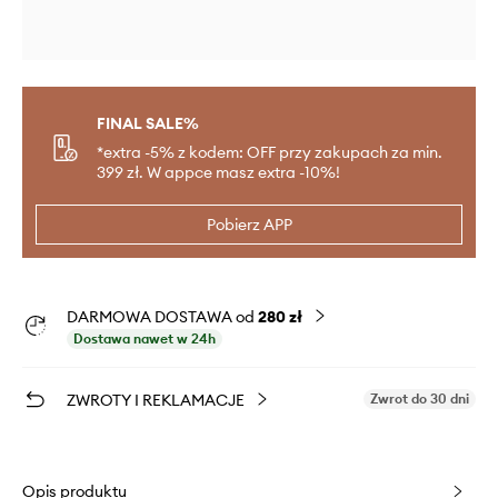
FINAL SALE%
*extra -5% z kodem: OFF przy zakupach za min.
399 zł. W appce masz extra -10%!
Pobierz APP
DARMOWA DOSTAWA od
280 zł
Dostawa nawet w 24h
ZWROTY I REKLAMACJE
Zwrot do 30 dni
Opis produktu