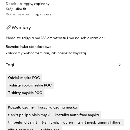
Dekolt
:
okrągły, zapinany
Krój
:
slim fit
Rodzaj rękawa
:
raglanowy
Wymiary
Model ze zdjęcia ma 188 cm wzrostu i ma na sobie rozmiar L.
Rozmiarówka standardowa
Zalecamy wybór rozmiaru, jaki nosisz zazwyczaj.
Tagi
Odzież męska POC
T-shirty i polo męskie POC
T-shirty męskie POC
Koszulki czarne
koszulka czarna męska
t-shirt philipp plein męski
koszulka north face męska
timberland t shirt
t-shirt ralph lauren
tshirt meski tommy hilfiger
nike t-shirt męski
t shirt vans