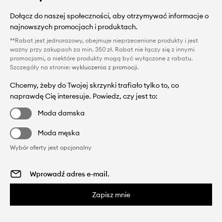
Dołącz do naszej społeczności, aby otrzymywać informacje o
najnowszych promocjach i produktach.
**Rabat jest jednorazowy, obejmuje nieprzecenione produkty i jest
ważny przy zakupach za min. 350 zł. Rabat nie łączy się z innymi
promocjami, a niektóre produkty mogą być wyłączone z rabatu.
Szczegóły na stronie:
wykluczenia z promocji
.
Chcemy, żeby do Twojej skrzynki trafiało tylko to, co
naprawdę Cię interesuje. Powiedz, czy jest to:
Moda damska
Moda męska
Wybór oferty jest opcjonalny
Zapisz mnie