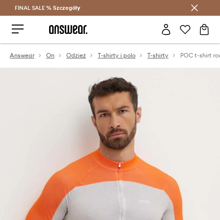
FINAL SALE %
Szczegóły
Oszczędzaj z Answear Club >
Answear
On
Odzież
T-shirty i polo
T-shirty