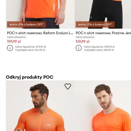
extra -5% z kodem: OFF*
extra -5% z kodem: OFF*
POC t-shirt rowerowy Reform Enduro Light
POC t-shirt rowerowy Pristine Je
Cena aktualna:
Cena aktualna:
199,99 zł
519,99 zł
Cena regularna:
279,99 zł
Cena regularna:
599,99 zł
Najniższa cena:
214,99 zł
Najniższa cena:
539,99 zł
Odkryj produkty POC