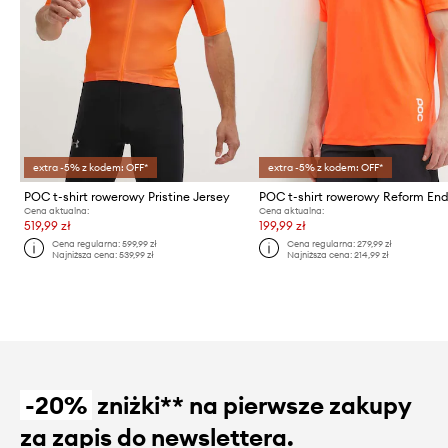
extra -5% z kodem: OFF*
extra -5% z kodem: OFF*
POC t-shirt rowerowy Pristine Jersey
Cena aktualna:
Cena aktualna:
519,99 zł
199,99 zł
Cena regularna:
599,99 zł
Cena regularna:
279,99 zł
Najniższa cena:
539,99 zł
Najniższa cena:
214,99 zł
-20%
zniżki** na pierwsze zakupy
za zapis do newslettera.