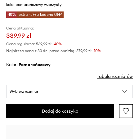
kolor pomarańczowy wzorzysty
-10%
extra -5% z kodem: OFF*
Cena aktualna:
339,99 zł
Cena regularna:
569,99 zł
-40%
Najniższa cena z 30 dni przed obniżką:
379,99 zł
 -10%
Kolor:
pomarańczowy
Tabela rozmiarów
Wybierz rozmiar
Dodaj do koszyka