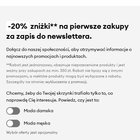
-20%
zniżki** na pierwsze zakupy
za zapis do newslettera.
Dołącz do naszej społeczności, aby otrzymywać informacje o
najnowszych promocjach i produktach.
**Rabat jest jednorazowy, obejmuje nieprzecenione produkty i jest
ważny przy zakupach za min. 350 zł. Rabat nie łączy się z innymi
promocjami, a niektóre produkty mogą być wyłączone z rabatu.
Szczegóły na stronie:
wykluczenia z promocji
.
Chcemy, żeby do Twojej skrzynki trafiało tylko to, co
naprawdę Cię interesuje. Powiedz, czy jest to:
Moda damska
Moda męska
Wybór oferty jest opcjonalny