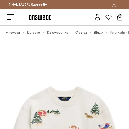
FINAL SALE %
Szczegóły
Oszczędzaj z Answear Club >
Answear
Dziecko
Dziewczynka
Odzież
Bluzy