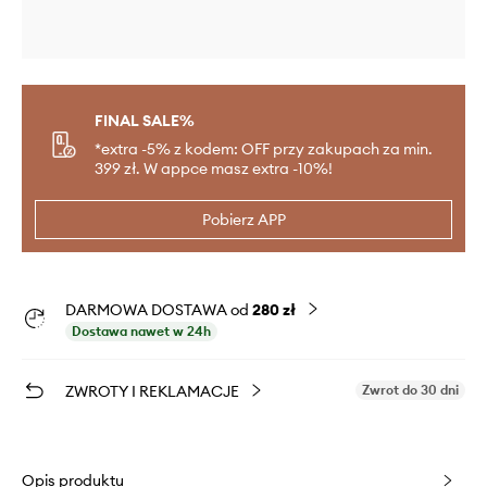
FINAL SALE%
*extra -5% z kodem: OFF przy zakupach za min.
399 zł. W appce masz extra -10%!
Pobierz APP
DARMOWA DOSTAWA od
280 zł
Dostawa nawet w 24h
ZWROTY I REKLAMACJE
Zwrot do 30 dni
Opis produktu