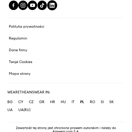
Polityka prywatności
Regulamin
Dane firmy
Twoje Cookies
Mapa strony
WEARETHEANSWEAR IN:
BG
CY
CZ
GR
HR
HU
IT
PL
RO
SI
SK
UA
UA(RU)
Zawartość tej strony jest chroniona prawem autorskim i należy do
Answear.com S.A.