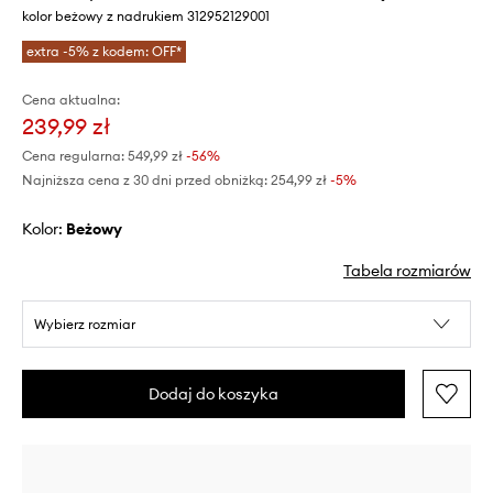
kolor beżowy z nadrukiem 312952129001
extra -5% z kodem: OFF*
Cena aktualna:
239,99 zł
Cena regularna:
549,99 zł
-56%
Najniższa cena z 30 dni przed obniżką:
254,99 zł
 -5%
Kolor:
beżowy
Tabela rozmiarów
Wybierz rozmiar
Dodaj do koszyka