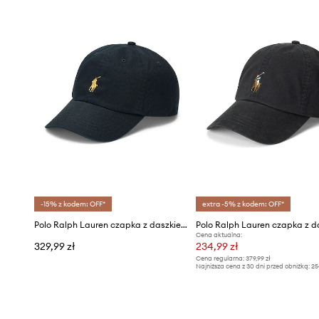
-15% z kodem: OFF*
extra -5% z kodem: OFF*
Polo Ralph Lauren czapka z daszkiem bawełniana
Cena aktualna:
329,99 zł
234,99 zł
Cena regularna:
379,99 zł
Najniższa cena z 30 dni przed obniżką:
25