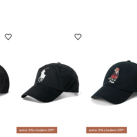
extra -5% z kodem: OFF*
extra -5% z kodem: OFF*