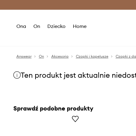
Premium Fashion Benefits >
O
Ona
On
Dziecko
Home
Answear
On
Akcesoria
Czapki i kapelusze
Czapki z d
Ten produkt jest aktualnie niedo
Sprawdź podobne produkty