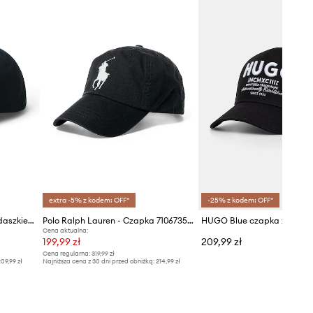
extra -5% z kodem: OFF*
-25% z kodem: OFF*
Polo Ralph Lauren czapka z daszkiem bawełniana
Polo Ralph Lauren - Czapka 710673584015
Cena aktualna:
199,99 zł
209,99 zł
Cena regularna:
319,99 zł
09,99 zł
Najniższa cena z 30 dni przed obniżką:
214,99 zł