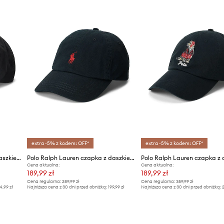
extra -5% z kodem: OFF*
extra -5% z kodem: OFF*
Polo Ralph Lauren czapka z daszkiem
Polo Ralph Lauren czapka z daszkiem bawełniana
Cena aktualna:
Cena aktualna:
189,99 zł
189,99 zł
Cena regularna:
289,99 zł
Cena regularna:
359,99 zł
4,99 zł
Najniższa cena z 30 dni przed obniżką:
199,99 zł
Najniższa cena z 30 dni przed obniżką:
2