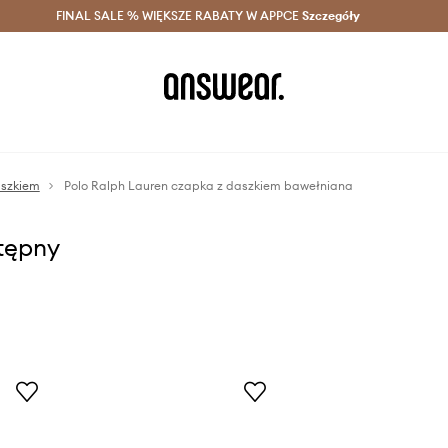
szczędzaj z Answear Club >
FINAL SALE % WIĘKSZE RABATY W APPCE
Dostawa nawet w 24h >
Szczegóły
News
aszkiem
Polo Ralph Lauren czapka z daszkiem bawełniana
stępny