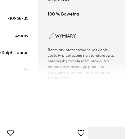
100 % Bawełna
710968733
czarny
WYMIARY
Rozmiary prezentowane w sklepie
o Ralph Lauren
zostały przeliczone na standardową,
europejską tabelę rozmiarową. Na
metce dostarczonego produktu
znajduje się oryginalne oznaczenie
producenta.