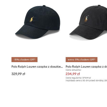
-15% z kodem: OFF*
extra -5% z kodem: OFF*
Polo Ralph Lauren czapka z daszkiem bawełniana
Cena aktualna:
329,99 zł
234,99 zł
Cena regularna:
379,99 zł
Najniższa cena z 30 dni przed obniżką:
25