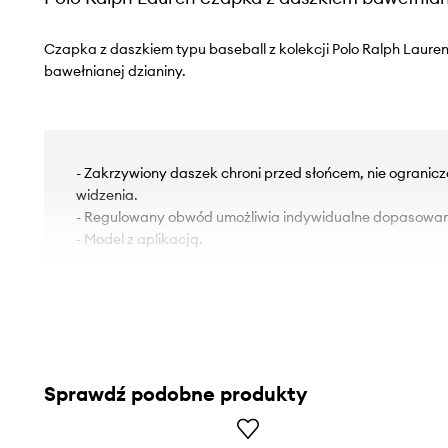
Czapka z daszkiem typu baseball z kolekcji Polo Ralph Laure
bawełnianej dzianiny.
- Zakrzywiony daszek chroni przed słońcem, nie ogranic
widzenia.
- Regulowany obwód umożliwia indywidualne dopasowan
- Model z aplikacją.
Sprawdź podobne produkty