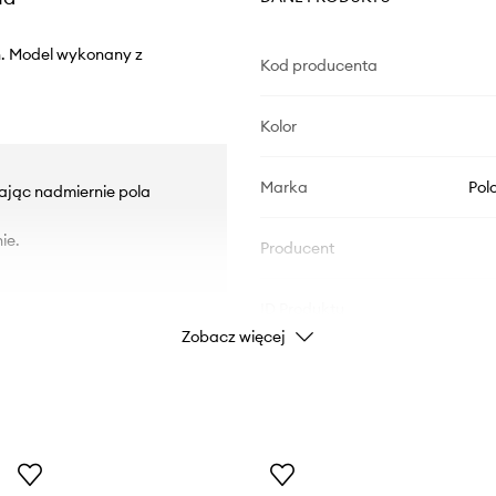
n. Model wykonany z
Kod producenta
Kolor
Marka
Pol
zając nadmiernie pola
ie.
Producent
ID Produktu
Zobacz więcej