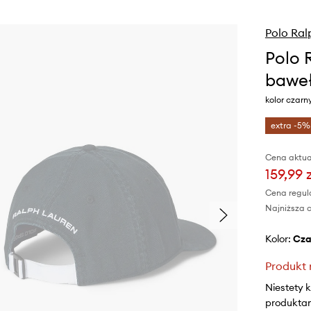
Polo Ral
Polo 
bawe
kolor czarn
extra -5%
Cena aktua
159,99 
Cena regul
Najniższa c
Kolor:
cz
Produkt 
Niestety 
produktami