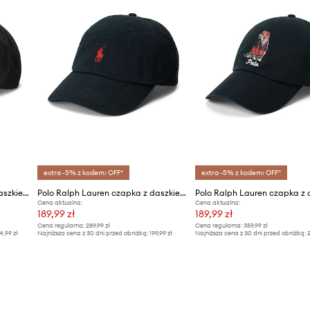
extra -5% z kodem: OFF*
extra -5% z kodem: OFF*
Polo Ralph Lauren czapka z daszkiem
Polo Ralph Lauren czapka z daszkiem bawełniana
Cena aktualna:
Cena aktualna:
189,99 zł
189,99 zł
Cena regularna:
289,99 zł
Cena regularna:
359,99 zł
4,99 zł
Najniższa cena z 30 dni przed obniżką:
199,99 zł
Najniższa cena z 30 dni przed obniżką:
2