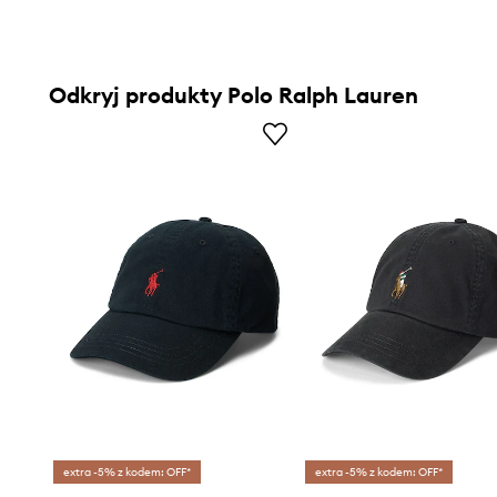
Odkryj produkty Polo Ralph Lauren
extra -5% z kodem: OFF*
extra -5% z kodem: OFF*