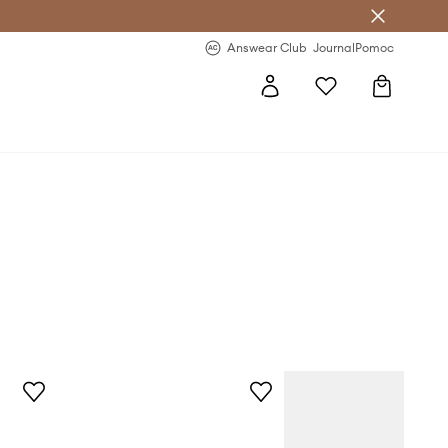
letter >
Regularne nowości >
Answear Club
Journal
Pomoc