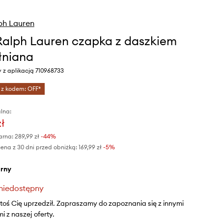
ph Lauren
Ralph Lauren czapka z daszkiem
łniana
y z aplikacją 710968733
 z kodem: OFF*
lna:
zł
arna:
289,99 zł
-44%
ena z 30 dni przed obniżką:
169,99 zł
 -5%
arny
niedostępny
ktoś Cię uprzedził. Zapraszamy do zapoznania się z innymi
 z naszej oferty.