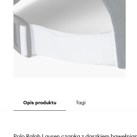
Opis produktu
Tagi
Polo Ralph Lauren czapka z daszkiem bawełnia