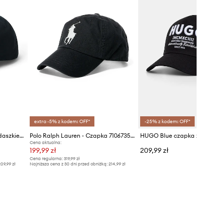
extra -5% z kodem: OFF*
-25% z kodem: OFF*
Polo Ralph Lauren czapka z daszkiem bawełniana
Polo Ralph Lauren - Czapka 710673584015
Cena aktualna:
199,99 zł
209,99 zł
Cena regularna:
319,99 zł
09,99 zł
Najniższa cena z 30 dni przed obniżką:
214,99 zł