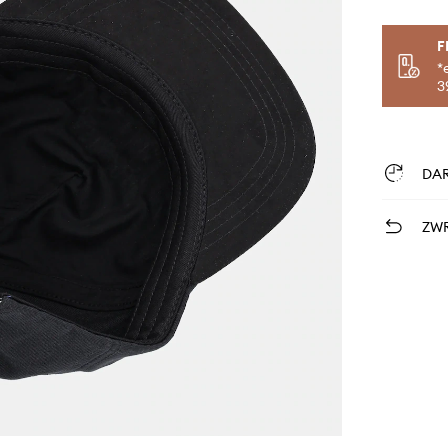
F
*
3
DA
ZWR