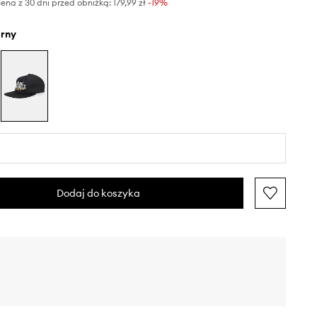
ena z 30 dni przed obniżką:
179,99 zł
 -19%
arny
Dodaj do koszyka