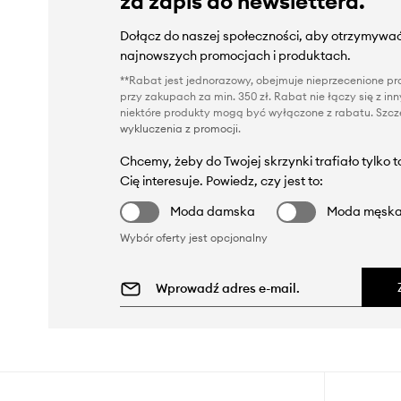
za zapis do newslettera.
Dołącz do naszej społeczności, aby otrzymywać
najnowszych promocjach i produktach.
**Rabat jest jednorazowy, obejmuje nieprzecenione pro
przy zakupach za min. 350 zł. Rabat nie łączy się z i
niektóre produkty mogą być wyłączone z rabatu. Szcze
wykluczenia z promocji
.
Chcemy, żeby do Twojej skrzynki trafiało tylko 
Cię interesuje. Powiedz, czy jest to:
Moda damska
Moda męsk
Wybór oferty jest opcjonalny