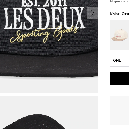
Najniższa c
Kolor:
cz
ONE