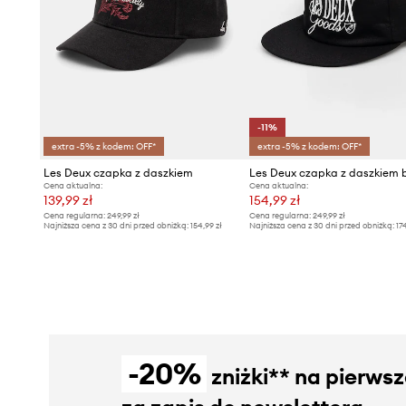
-11%
extra -5% z kodem: OFF*
extra -5% z kodem: OFF*
Les Deux czapka z daszkiem
Cena aktualna:
Cena aktualna:
139,99 zł
154,99 zł
Cena regularna:
249,99 zł
Cena regularna:
249,99 zł
Najniższa cena z 30 dni przed obniżką:
154,99 zł
Najniższa cena z 30 dni przed obniżką:
17
-20%
zniżki** na pierws