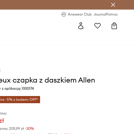
letter >
Regularne nowości >
Answear Club
Journal
Pomoc
x
eux czapka z daszkiem Allen
y z aplikacją 1000174
tra -5% z kodem: OFF*
lna:
zł
arna:
209,99 zł
-30%