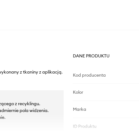
DANE PRODUKTU
ykonany z tkaniny z aplikacją.
Kod producenta
Kolor
zącego z recyklingu.
Marka
admiernie pola widzenia.
ie.
ID Produktu