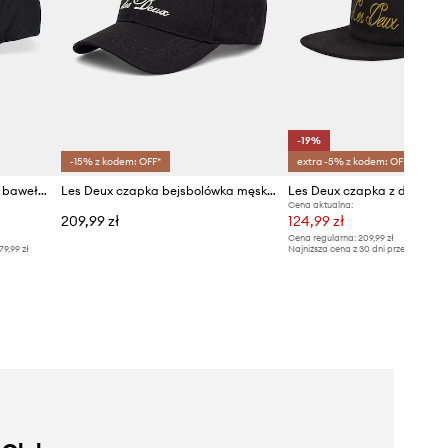
-19%
-15% z kodem: OFF*
extra -5% z kodem: OFF*
Les Deux czapka z daszkiem bawełniana Glen
Les Deux czapka bejsbolówka męska bawełniana
Les Deux czapka z daszkie
Cena aktualna:
209,99 zł
124,99 zł
Cena regularna:
209,99 zł
79,99 zł
Najniższa cena z 30 dni przed obniżką