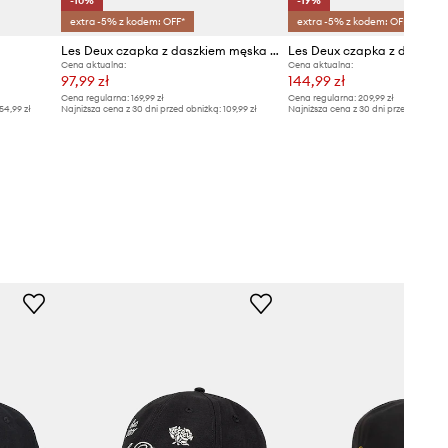
-10%
-19%
extra -5% z kodem: OFF*
extra -5% z kodem: OFF*
Les Deux czapka z daszkiem męska bawełniana Mini
Cena aktualna:
Cena aktualna:
97,99 zł
144,99 zł
Cena regularna:
169,99 zł
Cena regularna:
209,99 zł
54,99 zł
Najniższa cena z 30 dni przed obniżką:
109,99 zł
Najniższa cena z 30 dni przed obniżką