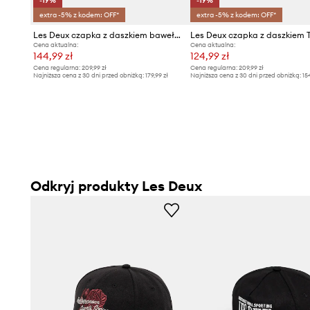
-19%
-19%
extra -5% z kodem: OFF*
extra -5% z kodem: OFF*
Les Deux czapka z daszkiem bawełniana
Les Deux czapka z daszkiem 
Cena aktualna:
Cena aktualna:
144,99 zł
124,99 zł
Cena regularna:
209,99 zł
Cena regularna:
209,99 zł
Najniższa cena z 30 dni przed obniżką:
179,99 zł
Najniższa cena z 30 dni przed obniżką:
15
Odkryj produkty Les Deux