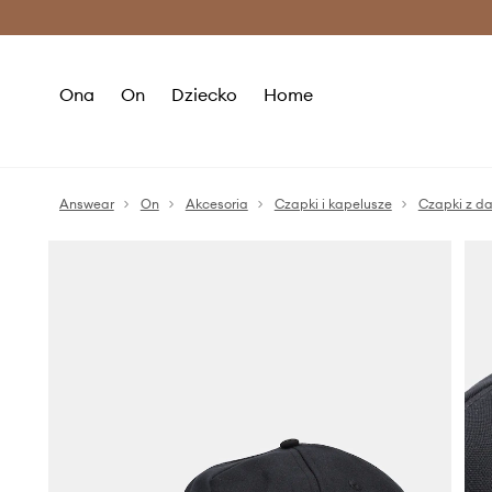
Premium Fashion Benefits >
O
Ona
On
Dziecko
Home
Answear
On
Akcesoria
Czapki i kapelusze
Czapki z d