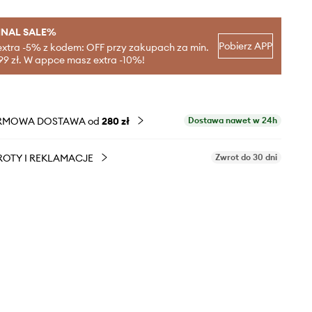
INAL SALE%
Pobierz APP
extra -5% z kodem: OFF przy zakupach za min.
99 zł. W appce masz extra -10%!
RMOWA DOSTAWA od
280 zł
Dostawa nawet w 24h
OTY I REKLAMACJE
Zwrot do 30 dni