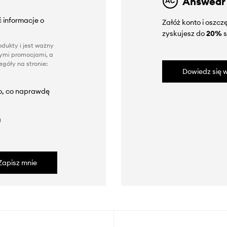
Answear
 informacje o
Załóż konto i oszc
zyskujesz do
20%
s
dukty i jest ważny
nnymi promocjami, a
góły na stronie:
Dowiedz się w
to, co naprawdę
a
Zapisz mnie