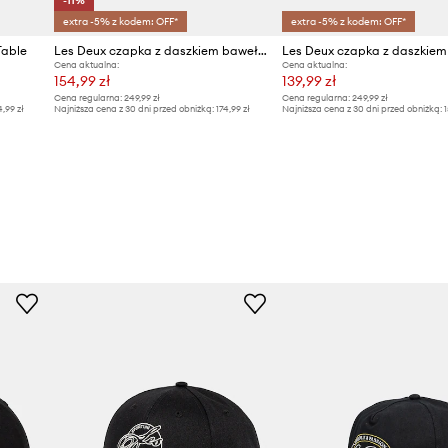
-11%
extra -5% z kodem: OFF*
extra -5% z kodem: OFF*
Table
Les Deux czapka z daszkiem bawełniana
Les Deux czapka z daszkiem
Cena aktualna:
Cena aktualna:
154,99 zł
139,99 zł
Cena regularna:
249,99 zł
Cena regularna:
249,99 zł
4,99 zł
Najniższa cena z 30 dni przed obniżką:
174,99 zł
Najniższa cena z 30 dni przed obniżką:
1