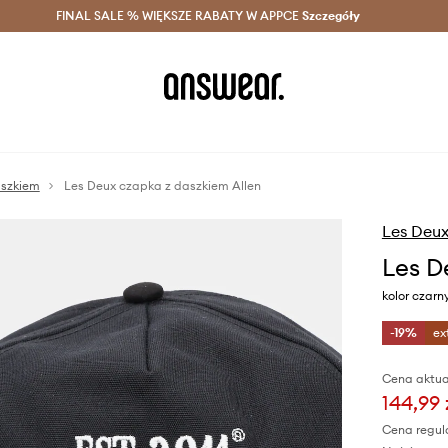
szczędzaj z Answear Club >
FINAL SALE % WIĘKSZE RABATY W APPCE
Dostawa nawet w 24h >
Szczegóły
News
aszkiem
Les Deux czapka z daszkiem Allen
Les Deu
Les D
kolor czarn
-19%
ex
Cena aktua
144,99 
Cena regul