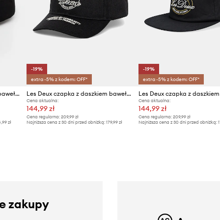
-19%
-19%
extra -5% z kodem: OFF*
extra -5% z kodem: OFF*
Les Deux czapka z daszkiem bawełniana
Les Deux czapka z daszkiem bawełniana Alonso
Cena aktualna:
Cena aktualna:
144,99 zł
144,99 zł
Cena regularna:
209,99 zł
Cena regularna:
209,99 zł
4,99 zł
Najniższa cena z 30 dni przed obniżką:
179,99 zł
Najniższa cena z 30 dni przed obniżką:
1
ze zakupy