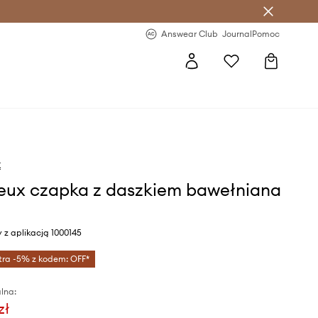
letter >
Regularne nowości >
Answear Club
Journal
Pomoc
x
eux czapka z daszkiem bawełniana
y z aplikacją 1000145
tra -5% z kodem: OFF*
lna:
zł