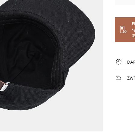
F
*
3
DA
ZWR