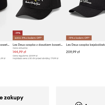
-19%
extra -5% z kodem: OFF*
-15% z kodem: OFF*
Les Deux czapka z daszkiem bawełniana
Les Deux czapka z daszkiem bawełniana
Cena aktualna:
144,99 zł
209,99 zł
Cena regularna:
209,99 zł
4,99 zł
Najniższa cena z 30 dni przed obniżką:
179,99 zł
ze zakupy