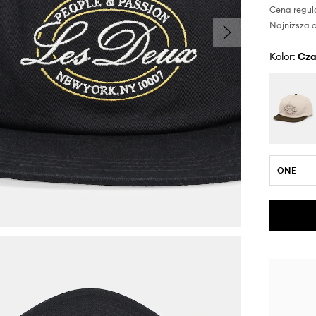
Cena regul
Najniższa c
Kolor:
cz
ONE