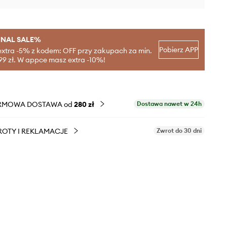
INAL SALE%
Pobierz APP
extra -5% z kodem: OFF przy zakupach za min.
99 zł. W appce masz extra -10%!
RMOWA DOSTAWA od
280 zł
Dostawa nawet w 24h
OTY I REKLAMACJE
Zwrot do 30 dni