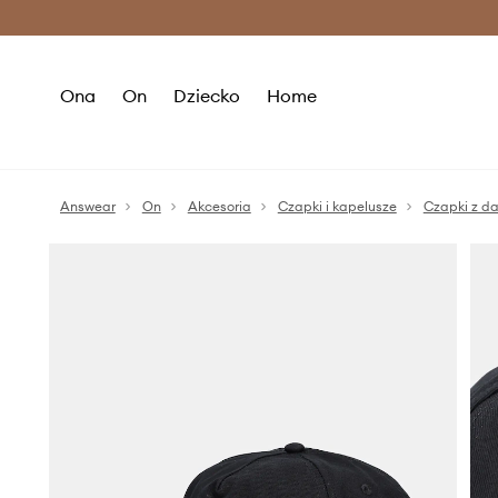
Premium Fashion Benefits >
O
Ona
On
Dziecko
Home
Answear
On
Akcesoria
Czapki i kapelusze
Czapki z d