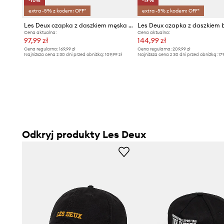
-10%
-19%
extra -5% z kodem: OFF*
extra -5% z kodem: OFF*
Les Deux czapka z daszkiem męska bawełniana Mini
Cena aktualna:
Cena aktualna:
97,99 zł
144,99 zł
Cena regularna:
169,99 zł
Cena regularna:
209,99 zł
Najniższa cena z 30 dni przed obniżką:
109,99 zł
Najniższa cena z 30 dni przed obniżką:
17
Odkryj produkty Les Deux