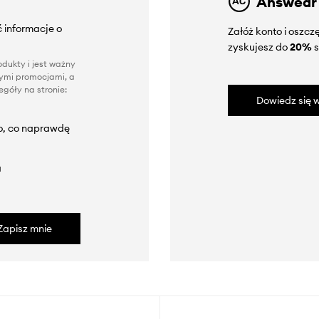
Answear
 informacje o
Załóż konto i oszc
zyskujesz do
20%
s
dukty i jest ważny
nnymi promocjami, a
góły na stronie:
Dowiedz się w
to, co naprawdę
a
Zapisz mnie