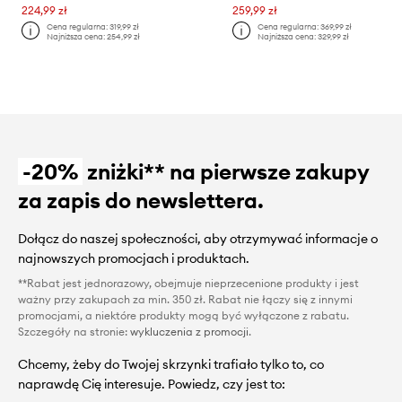
224,99 zł
259,99 zł
Cena regularna:
319,99 zł
Cena regularna:
369,99 zł
Najniższa cena:
254,99 zł
Najniższa cena:
329,99 zł
-20%
zniżki** na pierwsze zakupy
za zapis do newslettera.
Dołącz do naszej społeczności, aby otrzymywać informacje o
najnowszych promocjach i produktach.
**Rabat jest jednorazowy, obejmuje nieprzecenione produkty i jest
ważny przy zakupach za min. 350 zł. Rabat nie łączy się z innymi
promocjami, a niektóre produkty mogą być wyłączone z rabatu.
Szczegóły na stronie:
wykluczenia z promocji
.
Chcemy, żeby do Twojej skrzynki trafiało tylko to, co
naprawdę Cię interesuje. Powiedz, czy jest to: