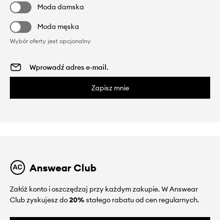
Moda damska
Moda męska
Wybór oferty jest opcjonalny
Zapisz mnie
Answear Club
Załóż konto i oszczędzaj przy każdym zakupie. W Answear
Club zyskujesz do
20%
stałego rabatu od cen regularnych.