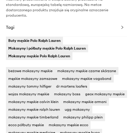
standardową, europejską tabelę rozmiarową. Na metce
dostarczonego produktu znajduje się oryginalne oznaczenie
producenta.
Tagi
Buty męskie Polo Ralph Lauren
Mokasyny i półbuty męskie Polo Ralph Lauren
Mokasyny męskie Polo Ralph Lauren
beżowe mokasyny męskie
mokasyny męskie czarne skórzane
męskie mokasyny zamszowe
mokasyny męskie vagabond
mokasyny tommy hilfiger
dr martens loafers
wojas mokasyny męskie
mokasyny boss
geox mokasyny męskie
mokasyny męskie calvin klein
mokasyny męskie armani
mokasyny męskie ralph lauren
ugg mokasyny
mokasyny męskie timberland
mokasyny philipp plein
ecco półbuty męskie
mokasyny męskie ecco
mokasyny męskie medicine
mokasyny męskie hugo