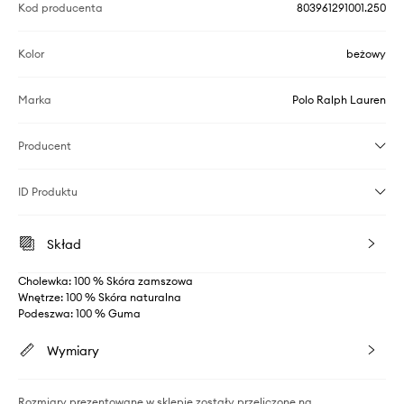
Kod producenta
803961291001.250
Kolor
beżowy
Marka
Polo Ralph Lauren
Producent
ID Produktu
Skład
Cholewka: 100 % Skóra zamszowa
Wnętrze: 100 % Skóra naturalna
Podeszwa: 100 % Guma
Wymiary
Rozmiary prezentowane w sklepie zostały przeliczone na