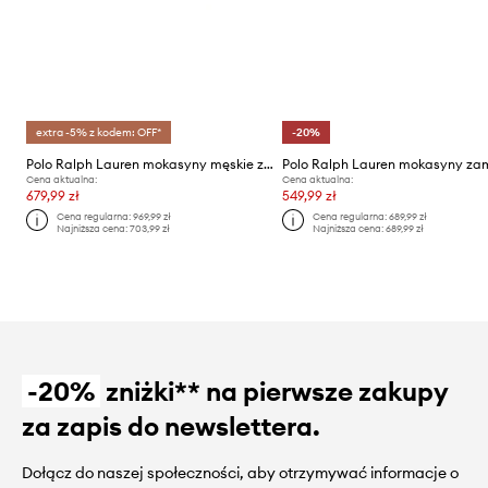
extra -5% z kodem: OFF*
-20%
Polo Ralph Lauren mokasyny męskie zamszowe
Cena aktualna:
Cena aktualna:
679,99 zł
549,99 zł
Cena regularna:
969,99 zł
Cena regularna:
689,99 zł
Najniższa cena:
703,99 zł
Najniższa cena:
689,99 zł
-20%
zniżki** na pierwsze zakupy
za zapis do newslettera.
Dołącz do naszej społeczności, aby otrzymywać informacje o