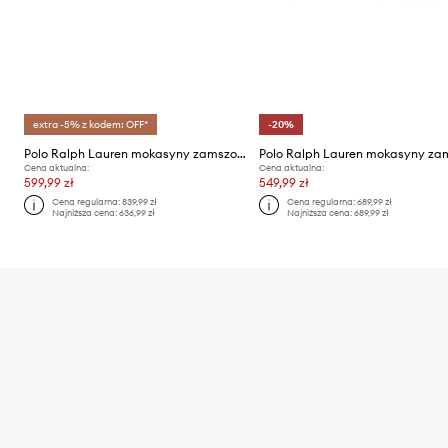
extra -5% z kodem: OFF*
-20%
Polo Ralph Lauren mokasyny zamszowe Merton Vnetn
Cena aktualna:
Cena aktualna:
599,99 zł
549,99 zł
Cena regularna:
839,99 zł
Cena regularna:
689,99 zł
Najniższa cena:
636,99 zł
Najniższa cena:
689,99 zł