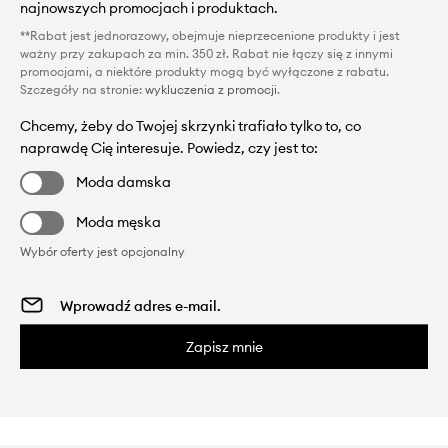
najnowszych promocjach i produktach.
**Rabat jest jednorazowy, obejmuje nieprzecenione produkty i jest
ważny przy zakupach za min. 350 zł. Rabat nie łączy się z innymi
promocjami, a niektóre produkty mogą być wyłączone z rabatu.
Szczegóły na stronie:
wykluczenia z promocji
.
Chcemy, żeby do Twojej skrzynki trafiało tylko to, co
naprawdę Cię interesuje. Powiedz, czy jest to:
Moda damska
Moda męska
Wybór oferty jest opcjonalny
Zapisz mnie