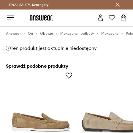
FINAL SALE %
Szczegóły
Oszczędzaj z Answear Club >
Answear
On
Obuwie
Mokasyny i półbuty
Mokasyny
Ten produkt jest aktualnie niedostępny
Sprawdź podobne produkty