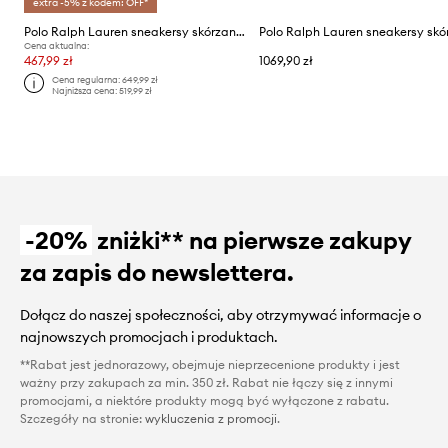
extra -5% z kodem: OFF*
Polo Ralph Lauren sneakersy skórzane Masters Crt
Cena aktualna:
467,99 zł
1069,90 zł
Cena regularna:
649,99 zł
Najniższa cena:
519,99 zł
-20%
zniżki** na pierwsze zakupy
za zapis do newslettera.
Dołącz do naszej społeczności, aby otrzymywać informacje o
najnowszych promocjach i produktach.
**Rabat jest jednorazowy, obejmuje nieprzecenione produkty i jest
ważny przy zakupach za min. 350 zł. Rabat nie łączy się z innymi
promocjami, a niektóre produkty mogą być wyłączone z rabatu.
Szczegóły na stronie:
wykluczenia z promocji
.