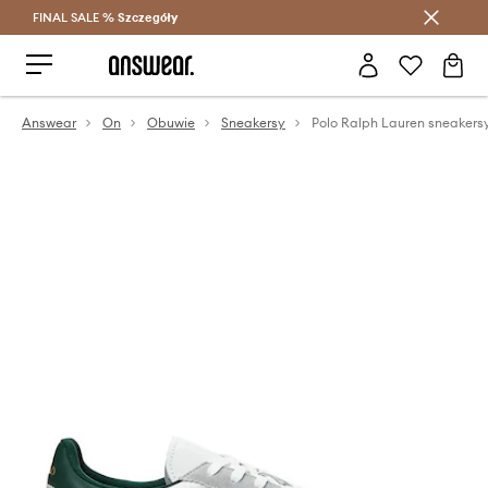
FINAL SALE %
Szczegóły
Oszczędzaj z Answear Club >
Answear
On
Obuwie
Sneakersy