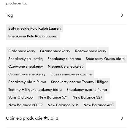
producenta.
Tagi
Buty męskie Polo Ralph Lauren
Sneakersy Polo Ralph Lauren
Białe sneakersy
Czarne sneakersy
Różowe sneakersy
Sneakersy za kostkę
Sneakersy skórzane
Sneakersy Guess białe
Czerwone sneakersy
Niebieskie sneakersy
Granatowe sneakersy
Guess sneakersy czarne
Sneakersy białe Puma
Sneakersy czarne Tommy Hilfiger
Tommy Hilfiger sneakersy białe
Sneakersy czarne Puma
Vans Old Skool
New Balance 574
New Balance 327
New Balance 2002R
New Balance 1906
New Balance 480
Opinie o produkcie
5.0
3