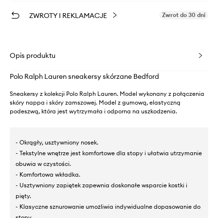
ZWROTY I REKLAMACJE
Zwrot do 30 dni
Opis produktu
Polo Ralph Lauren sneakersy skórzane Bedford
Sneakersy z kolekcji Polo Ralph Lauren. Model wykonany z połączenia
skóry nappa i skóry zamszowej. Model z gumową, elastyczną
podeszwą, która jest wytrzymała i odporna na uszkodzenia.
- Okrągły, usztywniony nosek.
- Tekstylne wnętrze jest komfortowe dla stopy i ułatwia utrzymanie
obuwia w czystości.
- Komfortowa wkładka.
- Usztywniony zapiętek zapewnia doskonałe wsparcie kostki i
pięty.
- Klasyczne sznurowanie umożliwia indywidualne dopasowanie do
stopy.