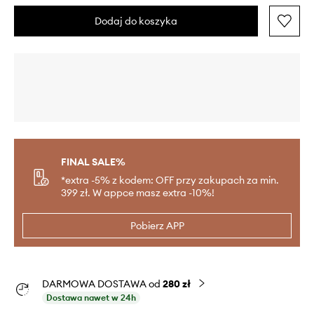
Dodaj do koszyka
FINAL SALE%
*extra -5% z kodem: OFF przy zakupach za min.
399 zł. W appce masz extra -10%!
Pobierz APP
DARMOWA DOSTAWA od
280 zł
Dostawa nawet w 24h