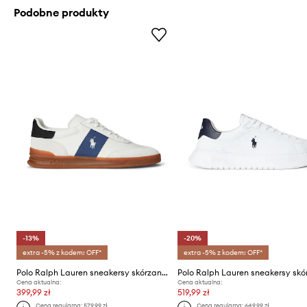
Podobne produkty
-13%
-20%
extra -5% z kodem: OFF*
extra -5% z kodem: OFF*
Polo Ralph Lauren sneakersy skórzane Hrt Aera Pp
Cena aktualna:
Cena aktualna:
399,99 zł
519,99 zł
Cena regularna:
579,99 zł
Cena regularna:
649,99 zł