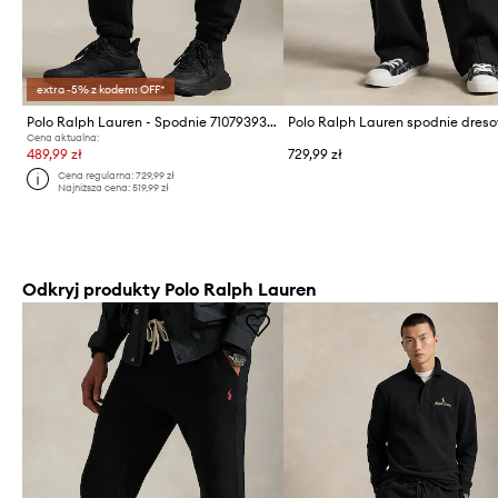
extra -5% z kodem: OFF*
Polo Ralph Lauren - Spodnie 710793939001
Cena aktualna:
489,99 zł
729,99 zł
Cena regularna:
729,99 zł
Najniższa cena:
519,99 zł
Odkryj produkty Polo Ralph Lauren