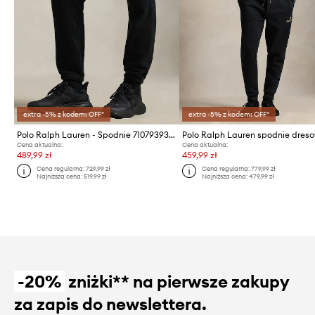
extra -5% z kodem: OFF*
extra -5% z kodem: OFF*
Polo Ralph Lauren - Spodnie 710793939001
Polo Ralph Lauren spodnie dres
Cena aktualna:
Cena aktualna:
489,99 zł
459,99 zł
Cena regularna:
729,99 zł
Cena regularna:
779,99 zł
Najniższa cena:
519,99 zł
Najniższa cena:
479,99 zł
-20%
zniżki** na pierwsze zakupy
za zapis do newslettera.