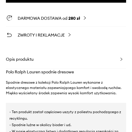
DARMOWA DOSTAWA od
280 zł
ZWROTY I REKLAMACJE
Opis produktu
Polo Ralph Lauren spodnie dresowe
Spodnie dresowe z kolekcji Polo Ralph Lauren wykonane z
elastycznego materiału zapewniającego komfort i swobodę ruchów.
Miękko wyściełany środek zapewnia wysoki komfort użytkowania.
- Ten produkt został częściowo uszyty z poliestru pochodzącego z
recyklingu.
- Spodnie luźne w okolicy bioder i ud.
- W pasie elastyczna listwa i dodatkowa regulacja szerokości za