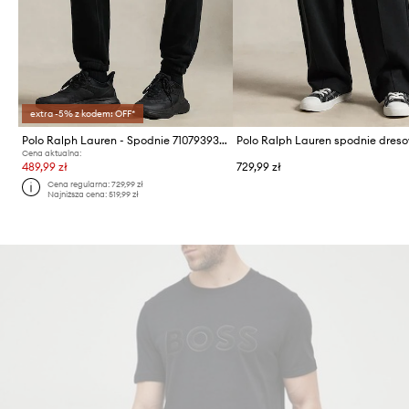
extra -5% z kodem: OFF*
Polo Ralph Lauren - Spodnie 710793939001
Cena aktualna:
489,99 zł
729,99 zł
Cena regularna:
729,99 zł
Najniższa cena:
519,99 zł