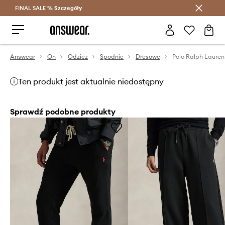
FINAL SALE %
Szczegóły
Oszczędzaj z Answear Club >
Answear
On
Odzież
Spodnie
Dresowe
Ten produkt jest aktualnie niedostępny
Sprawdź podobne produkty