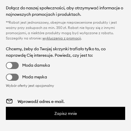
Dołącz do naszej społeczności, aby otrzymywać informacje o
najnowszych promocjach i produktach.
**Rabat jest jednorazowy, obejmuje nieprzecenione produkty i jest
ważny przy zakupach za min. 350 zł. Rabat nie łączy się z innymi
promocjami, a niektóre produkty mogą być wyłączone z rabatu.
Szczegóły na stronie:
wykluczenia z promocji
.
Chcemy, żeby do Twojej skrzynki trafiało tylko to, co
naprawdę Cię interesuje. Powiedz, czy jest to:
Moda damska
Moda męska
Wybór oferty jest opcjonalny
Zapisz mnie