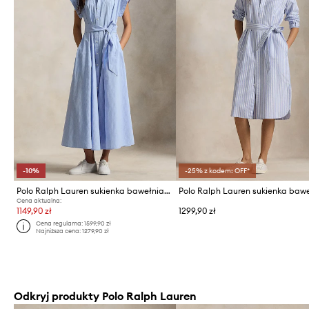
-10%
-25% z kodem: OFF*
Polo Ralph Lauren sukienka bawełniana
Cena aktualna:
1149,90 zł
1299,90 zł
Cena regularna:
1599,90 zł
Najniższa cena:
1279,90 zł
Odkryj produkty Polo Ralph Lauren