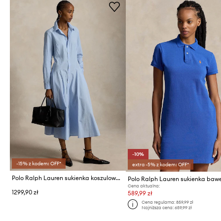
-10%
-15% z kodem: OFF*
extra -5% z kodem: OFF*
Polo Ralph Lauren sukienka koszulowa bawełniana
Cena aktualna:
1299,90 zł
589,99 zł
Cena regularna:
859,99 zł
Najniższa cena:
659,99 zł