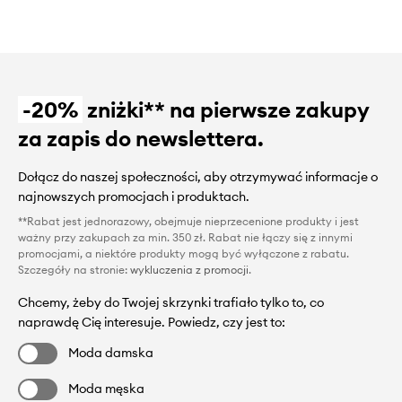
-20%
zniżki** na pierwsze zakupy
za zapis do newslettera.
Dołącz do naszej społeczności, aby otrzymywać informacje o
najnowszych promocjach i produktach.
**Rabat jest jednorazowy, obejmuje nieprzecenione produkty i jest
ważny przy zakupach za min. 350 zł. Rabat nie łączy się z innymi
promocjami, a niektóre produkty mogą być wyłączone z rabatu.
Szczegóły na stronie:
wykluczenia z promocji
.
Chcemy, żeby do Twojej skrzynki trafiało tylko to, co
naprawdę Cię interesuje. Powiedz, czy jest to:
Moda damska
Moda męska