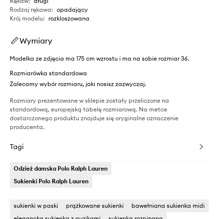
Rękaw
:
długi
Rodzaj rękawa
:
opadający
Krój modelu
:
rozkloszowana
Wymiary
Modelka ze zdjęcia ma 175 cm wzrostu i ma na sobie rozmiar 36.
Rozmiarówka standardowa
Zalecamy wybór rozmiaru, jaki nosisz zazwyczaj.
Rozmiary prezentowane w sklepie zostały przeliczone na
standardową, europejską tabelę rozmiarową. Na metce
dostarczonego produktu znajduje się oryginalne oznaczenie
producenta.
Tagi
Odzież damska Polo Ralph Lauren
Sukienki Polo Ralph Lauren
sukienki w paski
prążkowane sukienki
bawełniana sukienka midi
elegancka sukienka z guzikami
sukienka rozpinana