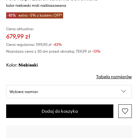
kolor niebieski midi rozkloszowana
-10%
extra -5% z kodem: OFF*
Cena aktualna:
679,99 zł
Cena regularna:
1199,90 zł
-43%
Najniższa cena z 30 dni przed obniżką:
759,99 zł
 -10%
Kolor:
niebieski
Tabela rozmiarów
Wybierz rozmiar
Dodaj do koszyka