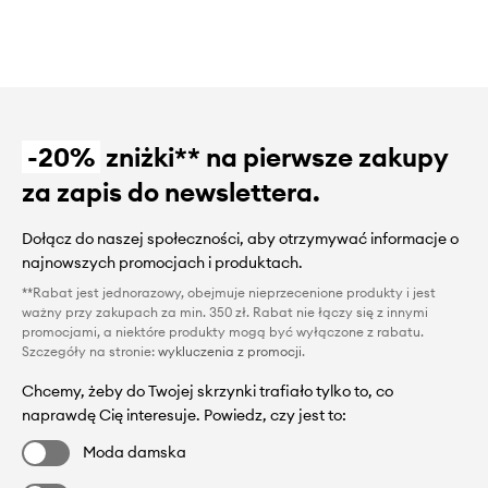
-20%
zniżki** na pierwsze zakupy
za zapis do newslettera.
Dołącz do naszej społeczności, aby otrzymywać informacje o
najnowszych promocjach i produktach.
**Rabat jest jednorazowy, obejmuje nieprzecenione produkty i jest
ważny przy zakupach za min. 350 zł. Rabat nie łączy się z innymi
promocjami, a niektóre produkty mogą być wyłączone z rabatu.
Szczegóły na stronie:
wykluczenia z promocji
.
Chcemy, żeby do Twojej skrzynki trafiało tylko to, co
naprawdę Cię interesuje. Powiedz, czy jest to:
Moda damska