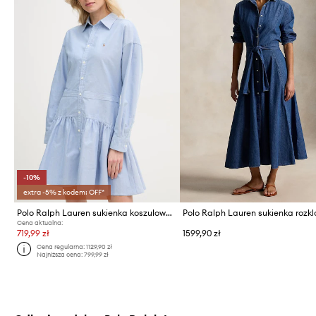
-10%
extra -5% z kodem: OFF*
Polo Ralph Lauren sukienka koszulowa bawełniana
Cena aktualna:
719,99 zł
1599,90 zł
Cena regularna:
1129,90 zł
Najniższa cena:
799,99 zł