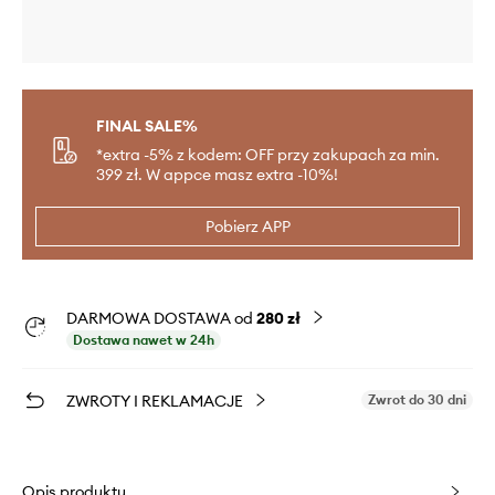
FINAL SALE%
*extra -5% z kodem: OFF przy zakupach za min.
399 zł. W appce masz extra -10%!
Pobierz APP
DARMOWA DOSTAWA od
280 zł
Dostawa nawet w 24h
ZWROTY I REKLAMACJE
Zwrot do 30 dni
Opis produktu