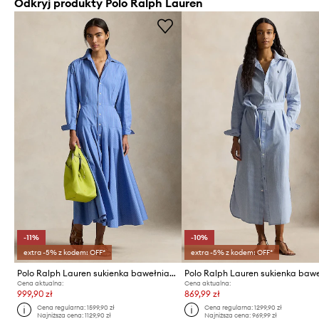
Odkryj produkty Polo Ralph Lauren
-11%
-10%
extra -5% z kodem: OFF*
extra -5% z kodem: OFF*
Polo Ralph Lauren sukienka bawełniana
Cena aktualna:
Cena aktualna:
999,90 zł
869,99 zł
Cena regularna:
1599,90 zł
Cena regularna:
1299,90 zł
Najniższa cena:
1129,90 zł
Najniższa cena:
969,99 zł