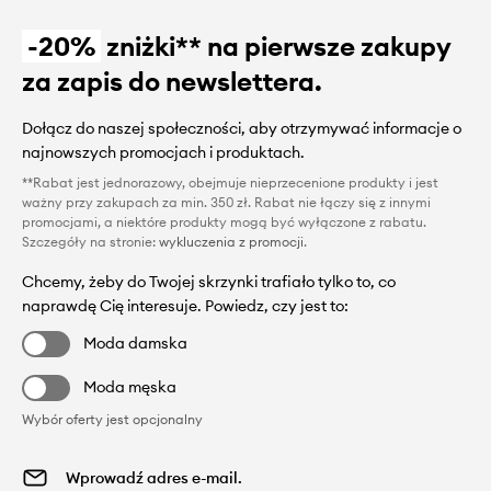
-20%
zniżki** na pierwsze zakupy
za zapis do newslettera.
Dołącz do naszej społeczności, aby otrzymywać informacje o
najnowszych promocjach i produktach.
**Rabat jest jednorazowy, obejmuje nieprzecenione produkty i jest
ważny przy zakupach za min. 350 zł. Rabat nie łączy się z innymi
promocjami, a niektóre produkty mogą być wyłączone z rabatu.
Szczegóły na stronie:
wykluczenia z promocji
.
Chcemy, żeby do Twojej skrzynki trafiało tylko to, co
naprawdę Cię interesuje. Powiedz, czy jest to:
Moda damska
Moda męska
Wybór oferty jest opcjonalny