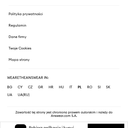
Polityka prywatności
Regulamin
Dane firmy
Twoje Cookies
Mapa strony
WEARETHEANSWEAR IN:
BG
CY
CZ
GR
HR
HU
IT
PL
RO
SI
SK
UA
UA(RU)
Zawartość tej strony jest chroniona prawem autorskim i należy do
Answear.com S.A.
Pobierz aplikację i kupuj