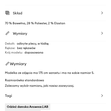
Skład
70 % Bawełna, 28 % Poliester, 2 % Elastan
Wymiary
Dekolt
:
odkryte plecy, w łódkę
Rękaw
:
bez rękawów
Krój modelu
:
dopasowana
Wymiary
Modelka ze zdjęcia ma 175 cm wzrostu i ma na sobie rozmiar S.
Rozmiarówka standardowa
Zalecamy wybór rozmiaru, jaki nosisz zazwyczaj.
Tagi
Odzież damska Answear.LAB