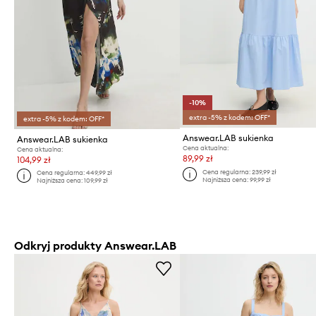
-10%
extra -5% z kodem: OFF*
extra -5% z kodem: OFF*
Answear.LAB sukienka
Answear.LAB sukienka
Cena aktualna:
Cena aktualna:
89,99 zł
104,99 zł
Cena regularna:
239,99 zł
Cena regularna:
449,99 zł
Najniższa cena:
99,99 zł
Najniższa cena:
109,99 zł
Odkryj produkty Answear.LAB