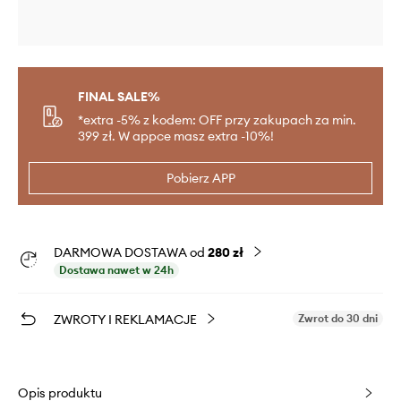
FINAL SALE%
*extra -5% z kodem: OFF przy zakupach za min.
399 zł. W appce masz extra -10%!
Pobierz APP
DARMOWA DOSTAWA od
280 zł
Dostawa nawet w 24h
ZWROTY I REKLAMACJE
Zwrot do 30 dni
Opis produktu