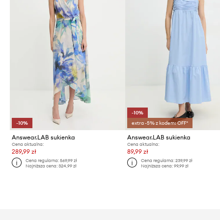
-10%
-10%
extra -5% z kodem: OFF*
Answear.LAB sukienka
Answear.LAB sukienka
Cena aktualna:
Cena aktualna:
289,99 zł
89,99 zł
Cena regularna:
569,99 zł
Cena regularna:
239,99 zł
Najniższa cena:
324,99 zł
Najniższa cena:
99,99 zł