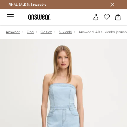
FINAL SALE %
Szczegóły
Oszczędzaj z Answear Club >
Answear
Ona
Odzież
Sukienki
Answear.LAB sukienka jeans