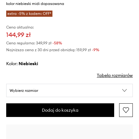
kolor niebieski midi dopasowana
extra -5% z kodem: OFF*
Cena aktualna:
144,99 zł
Cena regularna:
349,99 zł
-58%
Najniższa cena z 30 dni przed obniżką:
159,99 zł
 -9%
Kolor:
niebieski
Tabela rozmiarów
Wybierz rozmiar
Dodaj do koszyka