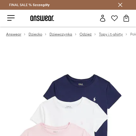
FINAL SALE %
Szczegóły
Oszczędzaj z Answear Club >
Answear
Dziecko
Dziewczynka
Odzież
Topy i t-shirty