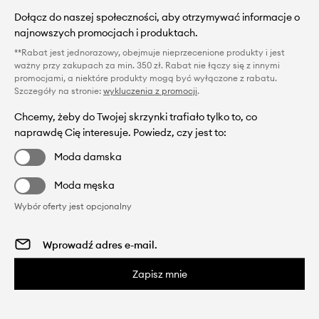
Dołącz do naszej społeczności, aby otrzymywać informacje o
najnowszych promocjach i produktach.
**Rabat jest jednorazowy, obejmuje nieprzecenione produkty i jest
ważny przy zakupach za min. 350 zł. Rabat nie łączy się z innymi
promocjami, a niektóre produkty mogą być wyłączone z rabatu.
Szczegóły na stronie:
wykluczenia z promocji
.
Chcemy, żeby do Twojej skrzynki trafiało tylko to, co
naprawdę Cię interesuje. Powiedz, czy jest to:
Moda damska
Moda męska
Wybór oferty jest opcjonalny
Zapisz mnie