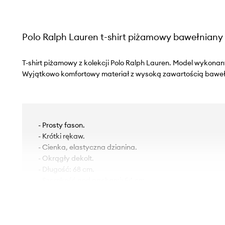
Polo Ralph Lauren t-shirt piżamowy bawełniany
T-shirt piżamowy z kolekcji Polo Ralph Lauren. Model wykonany
Wyjątkowo komfortowy materiał z wysoką zawartością baweł
- Prosty fason.
- Krótki rękaw.
- Cienka, elastyczna dzianina.
- Okrągły dekolt.
- Długość: 68 cm.
- Szerokość pod pachami: 54 cm.
- Wymiary podane dla rozmiaru: M.