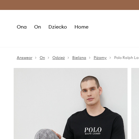
Premium Fashion Benefits >
O
Ona
On
Dziecko
Home
Answear
On
Odzież
Bielizna
Piżamy
Polo Ralph La