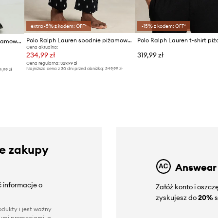
extra -5% z kodem: OFF*
-15% z kodem: OFF*
Polo Ralph Lauren spodnie piżamowe bawełniane
Polo Ralph Lauren spodnie piżamowe bawełniane
Cena aktualna:
234,99 zł
319,99 zł
Cena regularna:
329,99 zł
Najniższa cena z 30 dni przed obniżką:
249,99 zł
4,99 zł
ze zakupy
Answear
 informacje o
Załóż konto i oszc
zyskujesz do
20%
s
dukty i jest ważny
nnymi promocjami, a