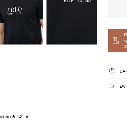
F
*
3
DA
ZWR
ukcie
4.2
6