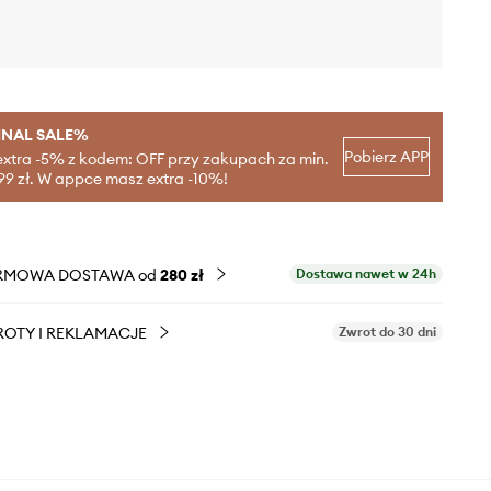
INAL SALE%
Pobierz APP
extra -5% z kodem: OFF przy zakupach za min.
99 zł. W appce masz extra -10%!
RMOWA DOSTAWA od
280 zł
Dostawa nawet w 24h
OTY I REKLAMACJE
Zwrot do 30 dni