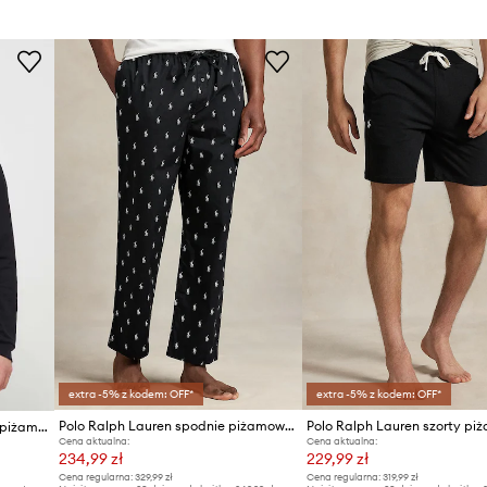
extra -5% z kodem: OFF*
extra -5% z kodem: OFF*
Polo Ralph Lauren spodnie piżamowe bawełniane
Polo Ralph Lauren longsleeve piżamowy
Cena aktualna:
Cena aktualna:
234,99 zł
229,99 zł
Cena regularna:
329,99 zł
Cena regularna:
319,99 zł