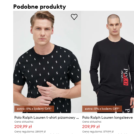
Podobne produkty
extra -5% z kodem: OFF*
extra -5% z kodem: OFF*
Polo Ralph Lauren t-shirt piżamowy bawełniany
Cena aktualna:
Cena aktualna:
209,99 zł
209,99 zł
Cena regularna:
289,99 zł
Cena regularna:
379,99 zł