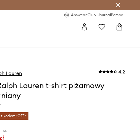
letter >
Regularne nowości >
Answear Club
Journal
Pomoc
4.2
ph Lauren
Ralph Lauren t-shirt piżamowy
niany
y
 z kodem: OFF*
lna:
zł