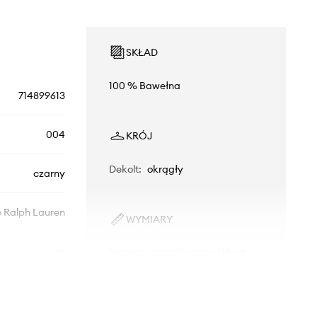
SKŁAD
100 % Bawełna
714899613
004
KRÓJ
Dekolt
:
okrągły
czarny
o Ralph Lauren
WYMIARY
Rozmiary prezentowane w sklepie
zostały przeliczone na standardową,
europejską tabelę rozmiarową. Na
metce dostarczonego produktu
znajduje się oryginalne oznaczenie
producenta.