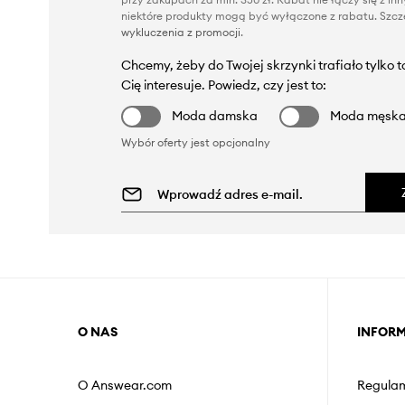
niektóre produkty mogą być wyłączone z rabatu. Szcze
wykluczenia z promocji
.
Chcemy, żeby do Twojej skrzynki trafiało tylko 
Cię interesuje. Powiedz, czy jest to:
Moda damska
Moda męsk
Wybór oferty jest opcjonalny
O NAS
INFOR
O Answear.com
Regulam