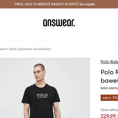
szczędzaj z Answear Club >
FINAL SALE % WIĘKSZE RABATY W APPCE
Dostawa nawet w 24h >
Szczegóły
News
uren t-shirt piżamowy bawełniany
Polo Ral
Polo 
baweł
kolor czarn
extra -5%
Cena aktua
229,99 