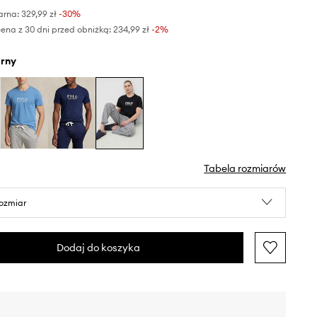
arna:
329,99 zł
-30%
ena z 30 dni przed obniżką:
234,99 zł
 -2%
arny
Tabela rozmiarów
rozmiar
Dodaj do koszyka