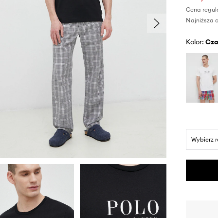
Cena regul
Najniższa c
Kolor:
cz
Wybierz 