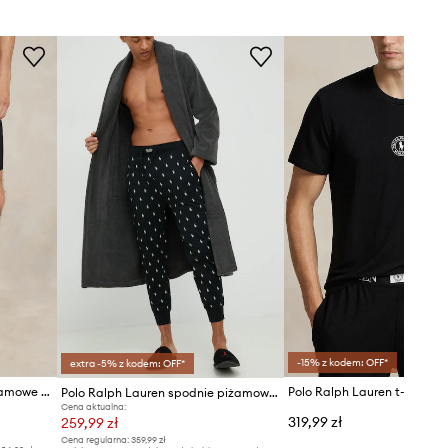
Tabela rozmiarów
-15% z kodem: OFF*
extra -5% z kodem: OFF*
Polo Ralph Lauren szorty piżamowe bawełniane
Polo Ralph Lauren spodnie piżamowe bawełniane
Cena aktualna:
319,99 zł
259,99 zł
Cena regularna:
359,99 zł