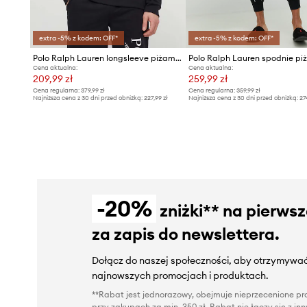
extra -5% z kodem: OFF*
extra -5% z kodem: OFF*
Polo Ralph Lauren longsleeve piżamowy
Cena aktualna:
Cena aktualna:
209,99 zł
259,99 zł
Cena regularna:
379,99 zł
Cena regularna:
359,99 zł
Najniższa cena z 30 dni przed obniżką:
227,99 zł
Najniższa cena z 30 dni przed obniżką:
27
-20%
zniżki** na pierws
za zapis do newslettera.
Dołącz do naszej społeczności, aby otrzymywać
najnowszych promocjach i produktach.
**Rabat jest jednorazowy, obejmuje nieprzecenione pro
przy zakupach za min. 350 zł. Rabat nie łączy się z i