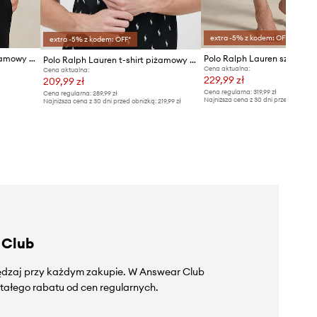
extra -5% z kodem: OFF*
extra -5% z kodem: OFF*
Polo Ralph Lauren t-shirt piżamowy bawełniany
Polo Ralph Lauren t-shirt piżamowy bawełniany
Cena aktualna:
Cena aktualna:
229,99 zł
209,99 zł
Cena regularna:
319,99 zł
Cena regularna:
289,99 zł
Najniższa cena z 30 dni przed obniżką
Najniższa cena z 30 dni przed obniżką:
219,99 zł
 Club
zędzaj przy każdym zakupie. W Answear Club
tałego rabatu od cen regularnych.