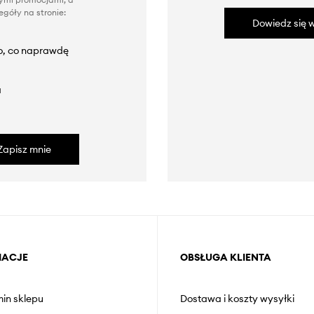
góły na stronie:
Dowiedz się w
to, co naprawdę
a
Zapisz mnie
MACJE
OBSŁUGA KLIENTA
in sklepu
Dostawa i koszty wysyłki