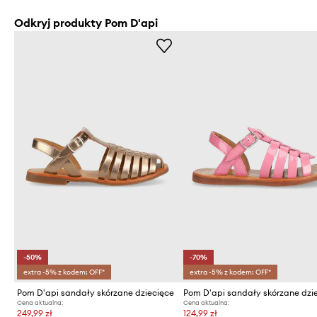
Odkryj produkty Pom D'api
-50%
-70%
extra -5% z kodem: OFF*
extra -5% z kodem: OFF*
Pom D'api sandały skórzane dziecięce
Pom D'api sandały skórzane dzi
Cena aktualna:
Cena aktualna:
249,99 zł
124,99 zł