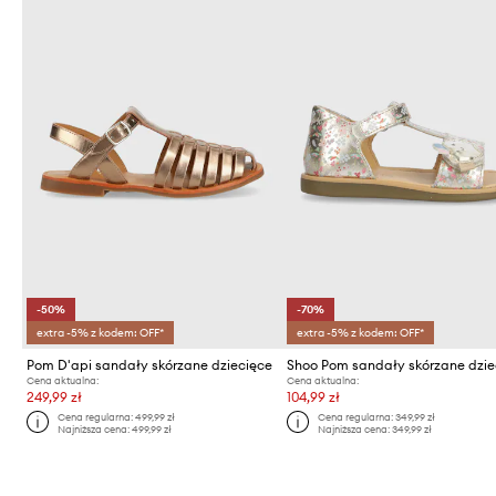
-50%
-70%
extra -5% z kodem: OFF*
extra -5% z kodem: OFF*
Pom D'api sandały skórzane dziecięce
Shoo Pom sandały skórzane dzie
Cena aktualna:
Cena aktualna:
249,99 zł
104,99 zł
Cena regularna:
499,99 zł
Cena regularna:
349,99 zł
Najniższa cena:
499,99 zł
Najniższa cena:
349,99 zł