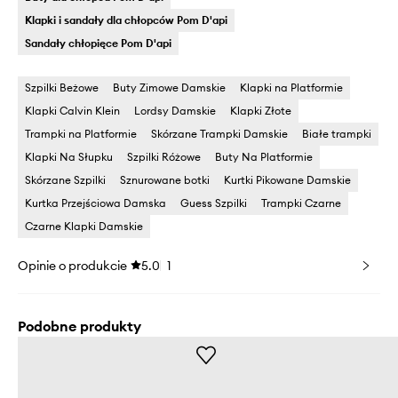
Klapki i sandały dla chłopców Pom D'api
Sandały chłopięce Pom D'api
Szpilki Beżowe
Buty Zimowe Damskie
Klapki na Platformie
Klapki Calvin Klein
Lordsy Damskie
Klapki Złote
Trampki na Platformie
Skórzane Trampki Damskie
Białe trampki
Klapki Na Słupku
Szpilki Różowe
Buty Na Platformie
Skórzane Szpilki
Sznurowane botki
Kurtki Pikowane Damskie
Kurtka Przejściowa Damska
Guess Szpilki
Trampki Czarne
Czarne Klapki Damskie
Opinie o produkcie
5.0
1
Podobne produkty