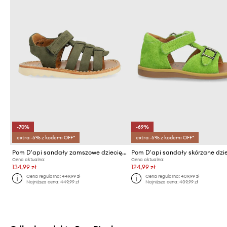
-70%
-69%
extra -5% z kodem: OFF*
extra -5% z kodem: OFF*
Pom D'api sandały zamszowe dziecięce
Pom D'api sandały skórzane dzi
Cena aktualna:
Cena aktualna:
134,99 zł
124,99 zł
Cena regularna:
449,99 zł
Cena regularna:
409,99 zł
Najniższa cena:
449,99 zł
Najniższa cena:
409,99 zł