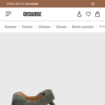
FINAL SALE %
Szczegóły
Oszczędzaj z Answear Club >
Answear
Dziecko
Chłopiec
Obuwie
Klapki i sandały