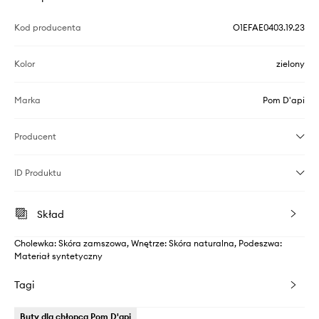
Kod producenta
O1EFAE0403.19.23
Kolor
zielony
Marka
Pom D'api
Producent
ID Produktu
Skład
Cholewka: Skóra zamszowa, Wnętrze: Skóra naturalna, Podeszwa:
Materiał syntetyczny
Tagi
Buty dla chłopca Pom D'api