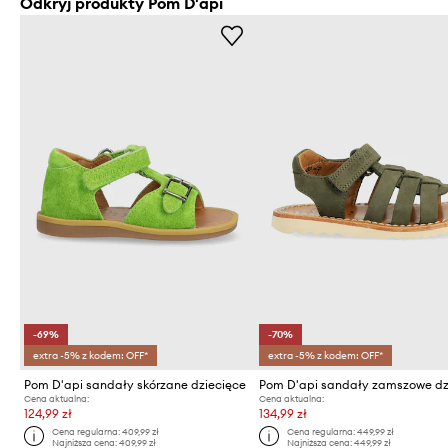
Odkryj produkty Pom D'api
-69%
-70%
extra -5% z kodem: OFF*
extra -5% z kodem: OFF*
Pom D'api sandały skórzane dziecięce
Cena aktualna:
Cena aktualna:
124,99 zł
134,99 zł
Cena regularna:
409,99 zł
Cena regularna:
449,99 zł
Najniższa cena:
409,99 zł
Najniższa cena:
449,99 zł