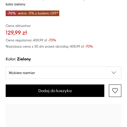
kolor zielony
-70%
extra -5% z kodem: OFF*
Cena aktualna:
129,99 zł
Cena regularna:
439,99 zł
-70%
Najniższa cena z 30 dni przed obniżką:
439,99 zł
 -70%
Kolor:
zielony
Wybierz rozmiar
Dodaj do koszyka