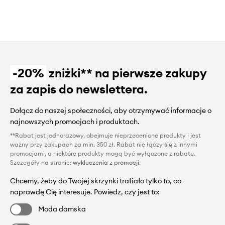
-20%
zniżki** na pierwsze zakupy
za zapis do newslettera.
Dołącz do naszej społeczności, aby otrzymywać informacje o
najnowszych promocjach i produktach.
**Rabat jest jednorazowy, obejmuje nieprzecenione produkty i jest
ważny przy zakupach za min. 350 zł. Rabat nie łączy się z innymi
promocjami, a niektóre produkty mogą być wyłączone z rabatu.
Szczegóły na stronie:
wykluczenia z promocji
.
Chcemy, żeby do Twojej skrzynki trafiało tylko to, co
naprawdę Cię interesuje. Powiedz, czy jest to:
Moda damska