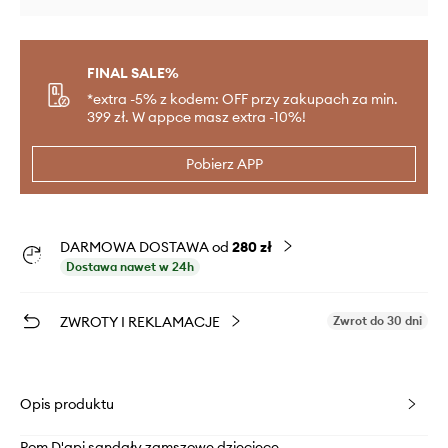
FINAL SALE%
*extra -5% z kodem: OFF przy zakupach za min.
399 zł. W appce masz extra -10%!
Pobierz APP
DARMOWA DOSTAWA od
280 zł
Dostawa nawet w 24h
ZWROTY I REKLAMACJE
Zwrot do 30 dni
Opis produktu
Pom D'api sandały zamszowe dziecięce