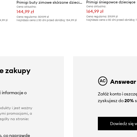
Primigi śniegowce dziecięce
e
Primigi buty zimowe skórzane dziecięce
Cena aktualna:
Cena aktualna:
164,99 zł
144,99 zł
Cena regularna:
319,99 zł
Cena regularna:
309,99 zł
Najniższa cena z 30 dni przed obniżką:
1
4,99 zł
Najniższa cena z 30 dni przed obniżką:
154,99 zł
ze zakupy
Answear
 informacje o
Załóż konto i oszc
zyskujesz do
20%
s
dukty i jest ważny
nnymi promocjami, a
góły na stronie:
Dowiedz się w
to, co naprawdę