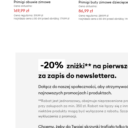
Primigi obuwie zimowe
Primigi buty zimowe dziecięc
Cena aktualna:
Cena aktualna:
169,99 zł
86,99 zł
Cena regularna:
319,99 zł
Cena regularna:
289,99 zł
Najniższa cena z 30 dni przed obniżką:
179,99 zł
Najniższa cena z 30 dni przed obniżką:
14
-20%
zniżki** na pierws
za zapis do newslettera.
Dołącz do naszej społeczności, aby otrzymywać
najnowszych promocjach i produktach.
**Rabat jest jednorazowy, obejmuje nieprzecenione pro
przy zakupach za min. 350 zł. Rabat nie łączy się z i
niektóre produkty mogą być wyłączone z rabatu. Szcze
wykluczenia z promocji
.
Chcemy, żeby do Twojej skrzynki trafiało tylko 