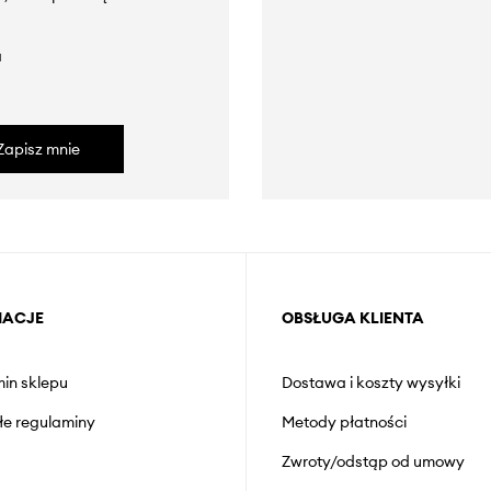
a
Zapisz mnie
MACJE
OBSŁUGA KLIENTA
in sklepu
Dostawa i koszty wysyłki
łe regulaminy
Metody płatności
Zwroty/odstąp od umowy