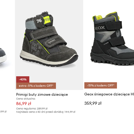
 w bucie, tak aby nie
DANE PRODUKTU
ów.
utrzymanie obuwia w
Kod producenta
na na uszkodzenia.
Kolor
Marka
Producent
-40%
-15% z kodem: OFF*
extra -5% z kodem: OFF*
ID Produktu
Primigi buty zimowe dziecięce
Cena aktualna:
359,99 zł
86,99 zł
Cena regularna:
289,99 zł
9,99 zł
Najniższa cena z 30 dni przed obniżką:
144,99 zł