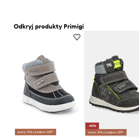
Odkryj produkty Primigi
-40%
extra -5% z kodem: OFF*
extra -5% z kodem: OFF*