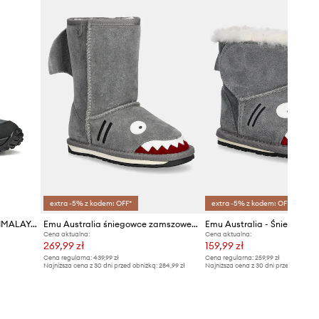
6861711.20.24
szary
Primigi
extra -5% z kodem: OFF*
extra -5% z kodem: OFF*
Geox śniegowce dziecięce HIMALAYA ABX
Emu Australia śniegowce zamszowe dziecięce Shark
Cena aktualna:
Cena aktualna:
269,99 zł
159,99 zł
Cena regularna:
439,99 zł
Cena regularna:
259,99 zł
Najniższa cena z 30 dni przed obniżką:
284,99 zł
Najniższa cena z 30 dni przed obniżką