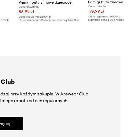
Primigi buty zimowe dzieci
Primigi buty zimowe dziecięce
Cena aktualna:
Cena aktualna:
179,99 zł
86,99 zł
Cena regularna:
349,99 zł
Cena regularna:
289,99 zł
74,99 zł
Najniższa cena z 30 dni przed obniżką
Najniższa cena z 30 dni przed obniżką:
144,99 zł
 Club
zędzaj przy każdym zakupie. W Answear Club
tałego rabatu od cen regularnych.
ięcej