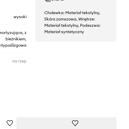
Cholewka: Materiał tekstylny,
wysoki
Skóra zamszowa, Wnętrze:
Materiał tekstylny, Podeszwa:
Materiał syntetyczny
mortyzująca, z
bieżnikiem,
ntypoślizgowa
na rzep
profilowana
membrana
dporna, Gore-
Tex