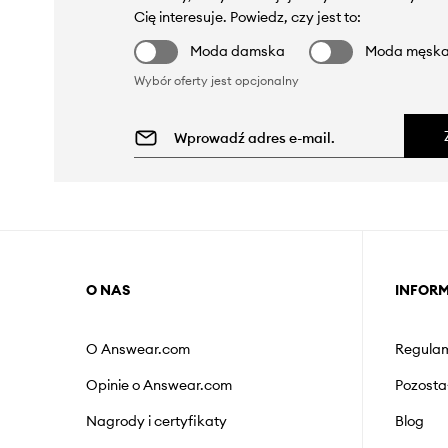
Cię interesuje. Powiedz, czy jest to:
Moda damska
Moda męsk
Wybór oferty jest opcjonalny
O NAS
INFOR
O Answear.com
Regulam
Opinie o Answear.com
Pozosta
Nagrody i certyfikaty
Blog