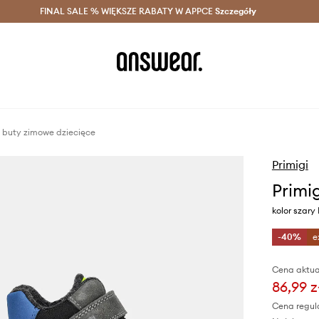
szczędzaj z Answear Club >
FINAL SALE % WIĘKSZE RABATY W APPCE
Dostawa nawet w 24h >
Szczegóły
News
i buty zimowe dziecięce
Primigi
Primi
kolor szar
-40%
e
Cena aktua
86,99 z
Cena regul