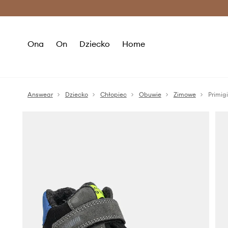
Premium Fashion Benefits >
O
Ona
On
Dziecko
Home
Answear
Dziecko
Chłopiec
Obuwie
Zimowe
Primig