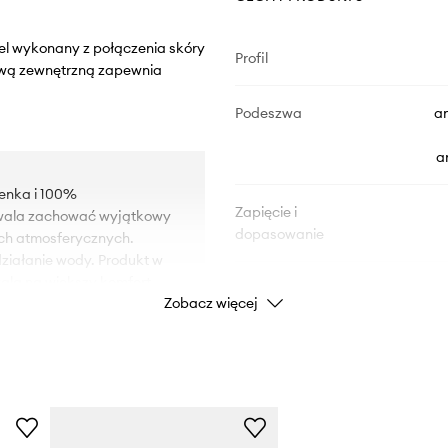
del wykonany z połączenia skóry
Profil
szwą zewnętrzną zapewnia
Podeszwa
a
a
ienka i 100%
Zapięcie i
zwala zachować wyjątkowy
dopasowanie
ch atmosferycznych.
iałanie wody. Produkt w
ala na większy komfort
Typ podeszwy
Zobacz więcej
ie gwarantuje jednak
Wodoodporność
d piętą punktem absorpcji
wodoo
żenie i ochronę stawów.
e, co chroni przed
erównej nawierzchni.