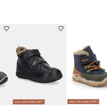
extra -5% z kodem: OFF*
extra -5% z kodem: OFF*