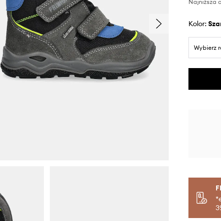
Najniższa c
Kolor:
sza
Wybierz 
F
*
3