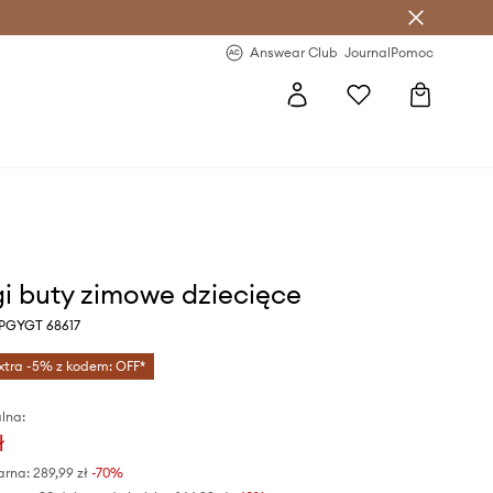
letter >
Regularne nowości >
Answear Club
Journal
Pomoc
gi buty zimowe dziecięce
y PGYGT 68617
xtra -5% z kodem: OFF*
lna:
ł
arna:
289,99 zł
-70%