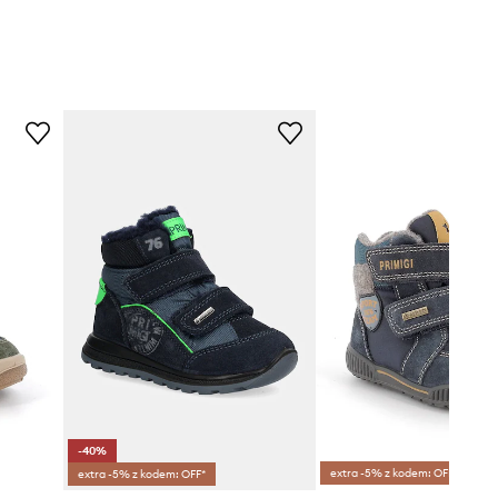
-40%
extra -5% z kodem: OFF*
extra -5% z kodem: OFF*