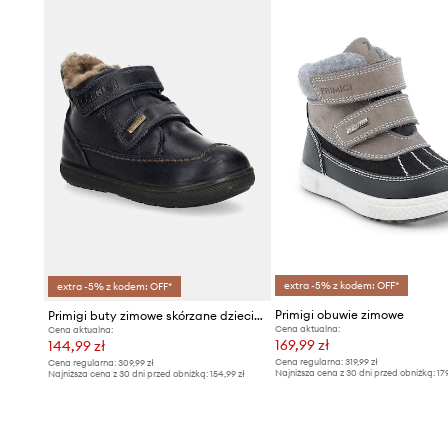
- Usztywniony zapiętek stabilizuje piętę i utrzymuje stopę
wysuwała się podczas ruchu.
- Zapięcie na rzep ułatwia zakładanie i zdejmowanie but
- Tekstylne wnętrze jest komfortowe dla stopy i ułatwia 
czystości.
- Gumowa podeszwa zewnętrzna jest wytrzymała i odpor
- Długość wkładki wynosi: 15 cm.
- Wymiary podane dla rozmiaru: 24.
extra -5% z kodem: OFF*
extra -5% z kodem: OFF*
Primigi obuwie zimowe
Primigi buty zimowe skórzane dziecięce
Cena aktualna:
Cena aktualna:
169,99 zł
144,99 zł
Cena regularna:
319,99 zł
Cena regularna:
309,99 zł
Najniższa cena z 30 dni przed obniżką:
17
Najniższa cena z 30 dni przed obniżką:
154,99 zł