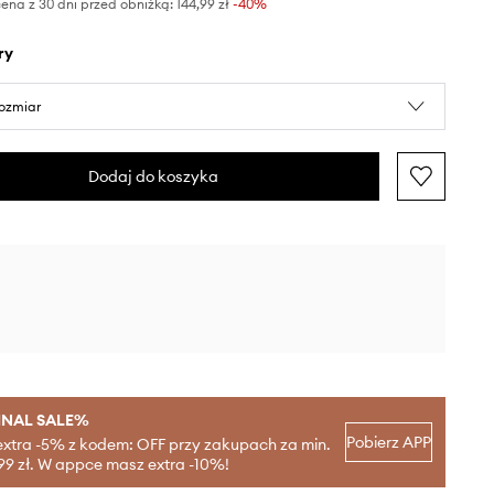
ena z 30 dni przed obniżką:
144,99 zł
 -40%
ry
rozmiar
Dodaj do koszyka
INAL SALE%
Pobierz APP
extra -5% z kodem: OFF przy zakupach za min.
99 zł. W appce masz extra -10%!