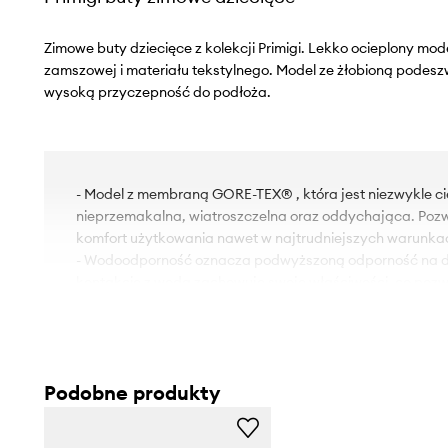
Zimowe buty dziecięce z kolekcji Primigi. Lekko ocieplony mo
zamszowej i materiału tekstylnego. Model ze żłobioną pode
wysoką przyczepność do podłoża.
- Model z membraną GORE-TEX® , która jest niezwykle c
nieprzemakalna, wiatroszczelna oraz oddychająca. Po
komfort użytkowania nawet w najtrudniejszych warunka
- Wodoodporność oznacza podwyższoną odporność na dz
kontakcie z wodą zachowuje swoje właściwości, co pozw
użytkowania dzięki niższemu progowi przemakalności, n
całkowitej wodoszczelności.
- Primigi Shock Absorber - podeszwa z umieszczonym po
wstrząsów, podtrzymująca amortyzację. Zapewnia odcią
Podobne produkty
- Okrągły, lekko usztywniony nosek.
- Podwyższona cholewka pomaga usztywnić nogę w kostc
niekontrolowanymi ruchami podczas poruszania się po ni