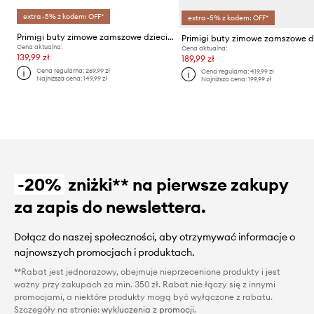
extra -5% z kodem: OFF*
extra -5% z kodem: OFF*
Primigi buty zimowe zamszowe dziecięce
Cena aktualna:
Cena aktualna:
139,99 zł
189,99 zł
Cena regularna:
269,99 zł
Cena regularna:
419,99 zł
Najniższa cena:
149,99 zł
Najniższa cena:
199,99 zł
-20%
zniżki** na pierwsze zakupy
za zapis do newslettera.
Dołącz do naszej społeczności, aby otrzymywać informacje o
najnowszych promocjach i produktach.
**Rabat jest jednorazowy, obejmuje nieprzecenione produkty i jest
ważny przy zakupach za min. 350 zł. Rabat nie łączy się z innymi
promocjami, a niektóre produkty mogą być wyłączone z rabatu.
Szczegóły na stronie:
wykluczenia z promocji
.