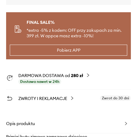
FINAL SALE%
*extra -5% z kodem: OFF przy zakupach za min.
399 zł. W appce masz extra -10%!
Pobierz APP
DARMOWA DOSTAWA od
280 zł
Dostawa nawet w 24h
ZWROTY I REKLAMACJE
Zwrot do 30 dni
Opis produktu
Primigi buty zimowe zamszowe dziecięce