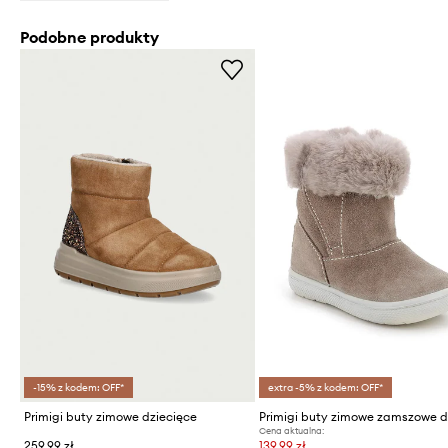
Podobne produkty
-15% z kodem: OFF*
extra -5% z kodem: OFF*
Primigi buty zimowe dziecięce
Cena aktualna:
259,99 zł
139,99 zł