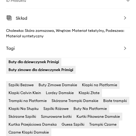
ID Produktu
Skład
Cholewka: Skóra zamszowa, Wnętrze: Materiał tekstylny, Podeszwa:
Materiał syntetyczny
Tagi
Buty dla dziewczynek Primigi
Buty zimowe dla dziewczynek Primigi
Szpilki Beżowe
Buty Zimowe Damskie
Klapki na Platformie
Klapki Calvin Klein
Lordsy Damskie
Klapki Złote
Trampki na Platformie
Skórzane Trampki Damskie
Białe trampki
Klapki Na Słupku
Szpilki Różowe
Buty Na Platformie
Skórzane Szpilki
Sznurowane botki
Kurtki Pikowane Damskie
Kurtka Przejściowa Damska
Guess Szpilki
Trampki Czarne
Czarne Klapki Damskie