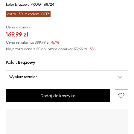
kolor brązowy PROGT 68724
extra -5% z kodem: OFF*
Cena aktualna:
169,99 zł
Cena regularna:
399,99 zł
-57%
Najniższa cena z 30 dni przed obniżką:
179,99 zł
 -5%
Kolor:
brązowy
Wybierz rozmiar
Dodaj do koszyka