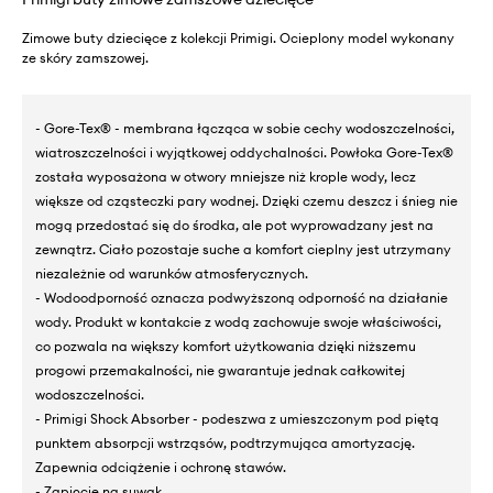
Zimowe buty dziecięce z kolekcji Primigi. Ocieplony model wykonany
ze skóry zamszowej.
- Gore-Tex® - membrana łącząca w sobie cechy wodoszczelności,
wiatroszczelności i wyjątkowej oddychalności. Powłoka Gore-Tex®
została wyposażona w otwory mniejsze niż krople wody, lecz
większe od cząsteczki pary wodnej. Dzięki czemu deszcz i śnieg nie
mogą przedostać się do środka, ale pot wyprowadzany jest na
zewnątrz. Ciało pozostaje suche a komfort cieplny jest utrzymany
niezależnie od warunków atmosferycznych.
- Wodoodporność oznacza podwyższoną odporność na działanie
wody. Produkt w kontakcie z wodą zachowuje swoje właściwości,
co pozwala na większy komfort użytkowania dzięki niższemu
progowi przemakalności, nie gwarantuje jednak całkowitej
wodoszczelności.
- Primigi Shock Absorber - podeszwa z umieszczonym pod piętą
punktem absorpcji wstrząsów, podtrzymująca amortyzację.
Zapewnia odciążenie i ochronę stawów.
- Zapięcie na suwak.