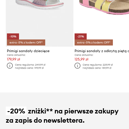
-10%
-21%
extra -5% z kodem: OFF*
extra -5% z kodem: OFF*
Primigi sandały dziecięce
Cena aktualna:
Cena aktualna:
179,99 zł
125,99 zł
Cena regularna:
249,99 zł
Cena regularna:
229,99 zł
Najniższa cena:
199,99 zł
Najniższa cena:
159,99 zł
-20%
zniżki** na pierwsze zakupy
za zapis do newslettera.