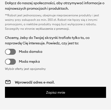
Dołącz do naszej społeczności, aby otrzymywać informacje o
najnowszych promocjach i produktach.
**Rabat jest jednorazowy, obejmuje nieprzecenione produkty i jest
ważny przy zakupach za min. 350 zł. Rabat nie łączy się z innymi
promocjami, a niektóre produkty mogą być wyłączone z rabatu.
Szczegóły na stronie:
wykluczenia z promocji
.
Chcemy, żeby do Twojej skrzynki trafiało tylko to, co
naprawdę Cię interesuje. Powiedz, czy jest to:
Moda damska
Moda męska
Wybór oferty jest opcjonalny
Zapisz mnie