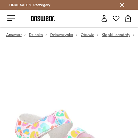
FINAL SALE %
Szczegóły
Oszczędzaj z Answear Club >
Answear
Dziecko
Dziewczynka
Obuwie
Klapki i sandały