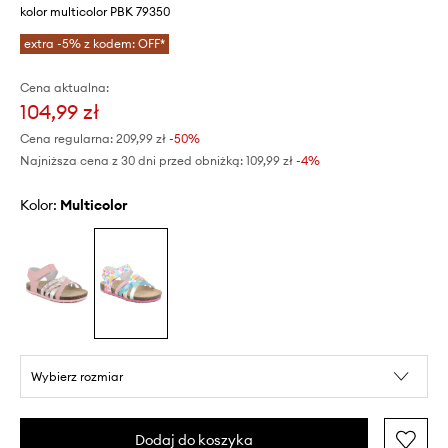
kolor multicolor PBK 79350
extra -5% z kodem: OFF*
Cena aktualna:
104,99 zł
Cena regularna:
209,99 zł
-50%
Najniższa cena z 30 dni przed obniżką:
109,99 zł
 -4%
Kolor:
multicolor
Wybierz rozmiar
Dodaj do koszyka