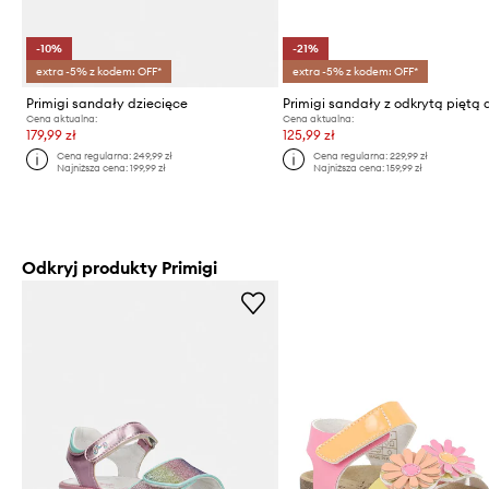
-10%
-21%
extra -5% z kodem: OFF*
extra -5% z kodem: OFF*
Primigi sandały dziecięce
Cena aktualna:
Cena aktualna:
179,99 zł
125,99 zł
Cena regularna:
249,99 zł
Cena regularna:
229,99 zł
Najniższa cena:
199,99 zł
Najniższa cena:
159,99 zł
Odkryj produkty Primigi