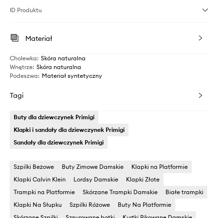
ID Produktu
Materiał
Cholewka
:
Skóra naturalna
Wnętrze
:
Skóra naturalna
Podeszwa
:
Materiał syntetyczny
Tagi
Buty dla dziewczynek Primigi
Klapki i sandały dla dziewczynek Primigi
Sandały dla dziewczynek Primigi
Szpilki Beżowe
Buty Zimowe Damskie
Klapki na Platformie
Klapki Calvin Klein
Lordsy Damskie
Klapki Złote
Trampki na Platformie
Skórzane Trampki Damskie
Białe trampki
Klapki Na Słupku
Szpilki Różowe
Buty Na Platformie
Skórzane Szpilki
Sznurowane botki
Kurtki Pikowane Damskie