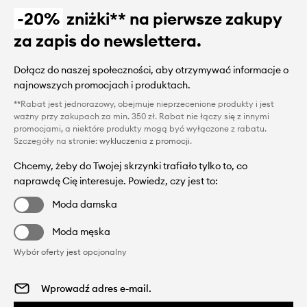
-20%
zniżki** na pierwsze zakupy
za zapis do newslettera.
Dołącz do naszej społeczności, aby otrzymywać informacje o
najnowszych promocjach i produktach.
**Rabat jest jednorazowy, obejmuje nieprzecenione produkty i jest
ważny przy zakupach za min. 350 zł. Rabat nie łączy się z innymi
promocjami, a niektóre produkty mogą być wyłączone z rabatu.
Szczegóły na stronie:
wykluczenia z promocji
.
Chcemy, żeby do Twojej skrzynki trafiało tylko to, co
naprawdę Cię interesuje. Powiedz, czy jest to:
Moda damska
Moda męska
Wybór oferty jest opcjonalny