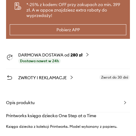
*-25% z kodem: OFF przy zakupach za min. 399
zł. A w appce znajdziesz extra rabaty do
wyprzedaży!
Pobierz APP
DARMOWA DOSTAWA od
280 zł
Dostawa nawet w 24h
ZWROTY I REKLAMACJE
Zwrot do 30 dni
Opis produktu
Printworks księga dziecka One Step at a Time
Księga dziecka z kolekcji Printworks. Model wykonany z papieru.