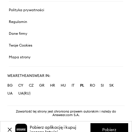
Polityka prywatności
Regulamin
Dane firmy
Twoje Cookies
Mapa strony
WEARETHEANSWEAR IN:
BG
CY
CZ
GR
HR
HU
IT
PL
RO
SI
SK
UA
UA(RU)
Zawartość tej strony jest chroniona prawem autorskim i należy do
Answear.com S.A.
Pobierz aplikację i kupuj
Pobierz
jeszcze łatwiej.